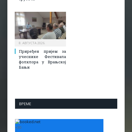
8. АВГУСТА 2026.
Приређен пријем за
учеснике Фестивала
фолклора у Врањској
Бањи
ВРЕМЕ
+
30