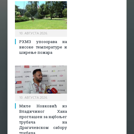
10. АВГУСТА 2026.
РХМЗ упозорава на
високе температуре и
ширење пожара
10. АВГУСТА 2026.
Миле Новковић из
Владичиног Хана
проглашен за најбољег
трубача на
Драгачевском сабору
трубача