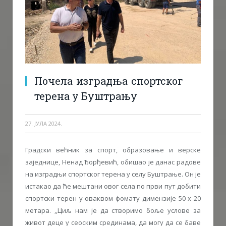
Почела изградња спортског
терена у Буштрању
27. ЈУЛА 2024.
Градски већник за спорт, образовање и верске
заједнице, Ненад Ђорђевић, обишао је данас радове
на изградњи спортског терена у селу Буштрање. Он је
истакао да ће мештани овог села по први пут добити
спортски терен у оваквом фомату димензије 50 х 20
метара. ,,Циљ нам је да створимо боље услове за
живот деце у сеоским срединама, да могу да се баве