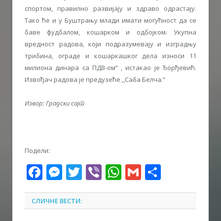
спортом, правилно развијају и здраво одрастају.
Тако ће и у Буштрању млади имати могућност да се
баве фудбалом, кошарком и одбојком. Укупна
вредност радова, који подразумевају и изградњу
трибина, ограде и кошаркашког дела износи 11
милиона динара са ПДВ-ом“ , истакао је Ђорђевић.
Извођач радова је предузеће ,,Саба Белча.“
Извор: Градски сајт
Подели:
Facebook
Messenger
Twitter
Viber
WhatsApp
Gmail
Share
СЛИЧНЕ ВЕСТИ: