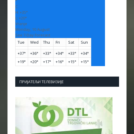
°
C
H:
+
35°
L:
+
20°
Vranje
Monday, 10 August
See 7-Day Forecast
Tue
Wed
Thu
Fri
Sat
Sun
+
37°
+
36°
+
33°
+
34°
+
33°
+
34°
+
19°
+
20°
+
17°
+
16°
+
15°
+
15°
ПРИЈАТЕЉИ ТЕЛЕВИЗИЈЕ