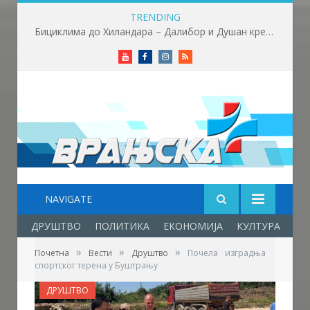
TRENDING
Бициклима до Хиландара – Далибор и Душан кренули на ходочашће дуго 400 километара
Youtube
Facebook
Instagram
RSS
NAVIGATE
ДРУШТВО
ПОЛИТИКА
ЕКОНОМИЈА
КУЛТУРА
ОБ
»
»
»
Почетна
Вести
Друштво
Почела изградња
спортског терена у Буштрању
ДРУШТВО