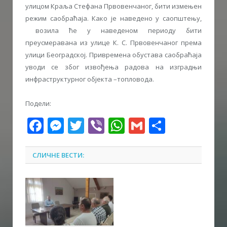
улицом Краља Стефана Првовенчаног, бити измењен
режим саобраћаја. Како је наведено у саопштењу,
возила ће у наведеном периоду бити
преусмеравана из улице К. С. Првовенчаног према
улици Београдској. Привремена обустава саобраћаја
уводи се због извођења радова на изградњи
инфраструктурног објекта –топловода.
Подели:
Facebook
Messenger
Twitter
Viber
WhatsApp
Gmail
Share
СЛИЧНЕ ВЕСТИ: