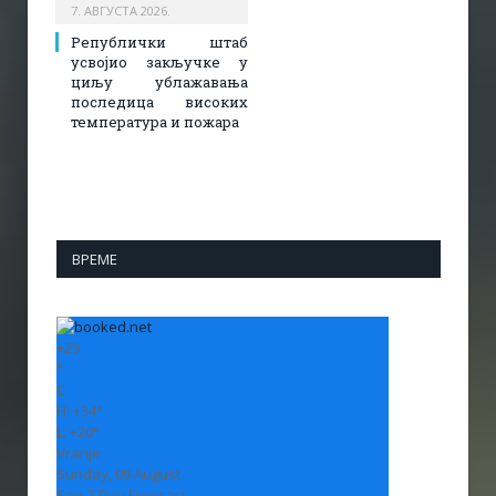
7. АВГУСТА 2026.
Републички штаб
усвојио закључке у
циљу ублажавања
последица високих
температура и пожара​
ВРЕМЕ
+
29
°
C
H:
+
34°
L:
+
20°
Vranje
Sunday, 09 August
See 7-Day Forecast