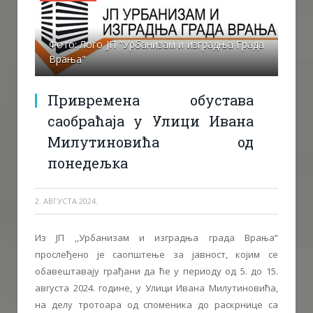
Фото: Лого ЈП "Урбанизам и изградња Града
Врања"
Привремена обустава
саобраћаја у Улици Ивана
Милутиновића од
понедељка
2. АВГУСТА 2024.
Из ЈП ,,Урбанизам и изградња града Врања“
прослеђено је саопштење за јавност, којим се
обавештавају грађани да ће у периоду од 5. до 15.
августа 2024. године, у Улици Ивана Милутиновића,
на делу тротоара од споменика до раскрнице са