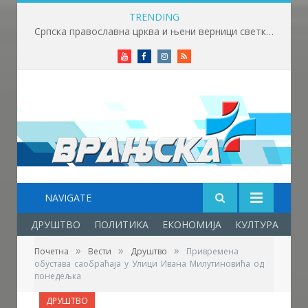
TRENDING
Српска православна црква и њени верници светкују Светог Пантелејмона
Youtube
Facebook
Instagram
RSS
NAVIGATE
ДРУШТВО
ПОЛИТИКА
ЕКОНОМИЈА
КУЛТУРА
ОБ
»
»
»
Почетна
Вести
Друштво
Привремена
обустава саобраћаја у Улици Ивана Милутиновића од
понедељка
ДРУШТВО