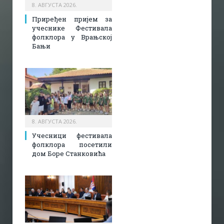
8. АВГУСТА 2026.
Приређен пријем за
учеснике Фестивала
фолклора у Врањској
Бањи
8. АВГУСТА 2026.
Учесници фестивала
фолклора посетили
дом Боре Станковића