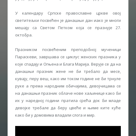
У календару Српске православне цркве овој
светитељки посвећен је данашњи дан иако је многи
мешају са Светом Петком која се празнује 27.
октобра.
Празником посвећеним преподобној мученици
Параскеви, завршава се циклус женских празника у
које спадају и Огњена и Блага Марија. Верује се да на
данашњи празник жене не би требало да месе,
кувају, перу веш, како им током године не би трнуле
руке а према народним обичајима, девојчицама се
на данашњи празник облаче нове хаљинице како би
их у наредној години пратила срећа док би младе
девојке требале да беру цвеће и њиме ките куће
како би у домовима владали слога и мир.