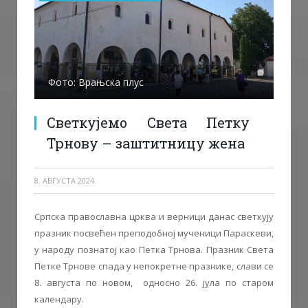
Фото: Врањска плус
Светкујемо Света Петку
Трнову – заштитницу жена
8. АВГУСТА 2024.
Српска православна црква и верници данас светкују
празник посвећен преподобној мученици Параскеви,
у народу познатој као Петка Трнова. Празник Света
Петке Трнове спада у непокретне празнике, слави се
8. августа по новом, односно 26. јула по старом
календару.