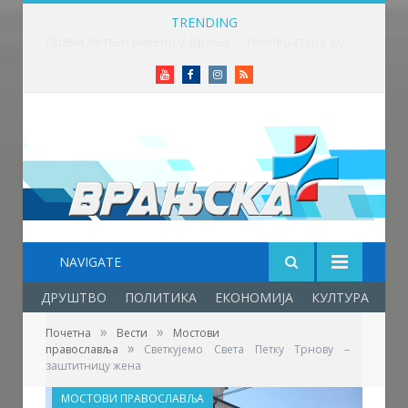
TRENDING
Прави летњи викенд у Врању – температура до 32 степена
Youtube
Facebook
Instagram
RSS
NAVIGATE
ДРУШТВО
ПОЛИТИКА
ЕКОНОМИЈА
КУЛТУРА
ОБ
»
»
Почетна
Вести
Мостови
»
православља
Светкујемо Света Петку Трнову –
заштитницу жена
МОСТОВИ ПРАВОСЛАВЉА