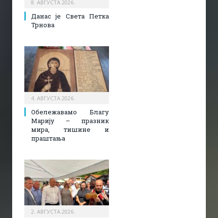
8. АВГУСТА 2026.
Данас је Света Петка
Трнова
4. АВГУСТА 2026.
Обележавамо Благу
Марију – празник
мира, тишине и
праштања
2. АВГУСТА 2026.