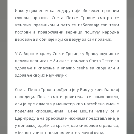
Иако у црквеном календару није обележен црвеним
словом, празник Света Петке Трнове сматра се
женским празником и зато се избегавају сви тежи
послови а православни верници поштују народна
веровања и обичаје који се везују за сам празник.
У Саборном храму Свете Тројице у Врању окупио се
велики верника не би ли се помолио Света Петки за
здравље и спасење и упалио свеће за своје али и
здравље својих најмилијих.
Света Петка Трнова рођена је у Риму у хришћанској
породици. После смрти родитеља се замонашила,
али је пре одласка у манастир сво наслеђено имање
поделила сиромашнима. Њене мошти чувају се у
Цариграду а на фрескама и иконама представљена је
у монашкој одећи са крстом, као симболом страдања,
у једној руци и гранчицом мирте у другој руци.