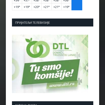
+
34°
+
37°
+
38°
+
38°
+
38°
+
36°
+
19°
+
19°
+
20°
+
21°
+
21°
+
19°
ПРИЈАТЕЉИ ТЕЛЕВИЗИЈЕ