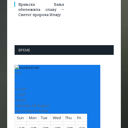
Врањска Бања
обележила славу –
Светог пророка Илију
ВРЕМЕ
+
33
°
C
H:
+
33°
L:
+
20°
Vranje
Saturday, 08 August
See 7-Day Forecast
Sun
Mon
Tue
Wed
Thu
Fri