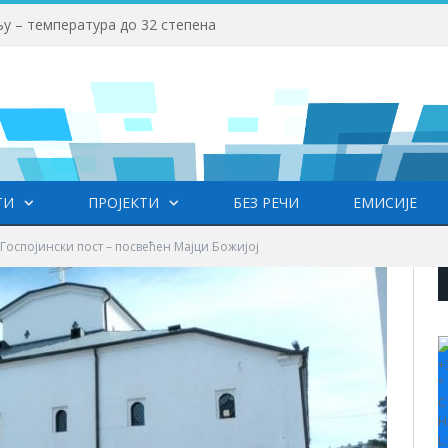
у – температура до 32 степена
ТИ
ПРОЈЕКТИ
БЕЗ РЕЧИ
ЕМИСИЈЕ
Госпојински пост – посвећен Мајци Божијој
+
°
C
H
L