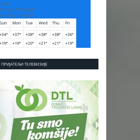
ranje
aturday, 08 August
ee 7-Day Forecast
Sun
Mon
Tue
Wed
Thu
Fri
+
34°
+
37°
+
38°
+
38°
+
38°
+
36°
+
19°
+
19°
+
20°
+
21°
+
21°
+
19°
ПРИЈАТЕЉИ ТЕЛЕВИЗИЈЕ