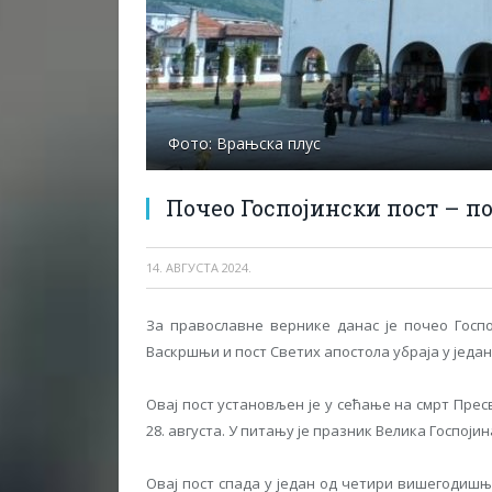
Фото: Врањска плус
Почео Госпојински пост – п
14. АВГУСТА 2024.
За православне вернике данас је почео Госпој
Васкршњи и пост Светих апостола убраја у јед
Овај пост установљен је у сећање на смрт Прес
28. августа. У питању је празник Велика Госпојин
Овај пост спада у један од четири вишегодишњ