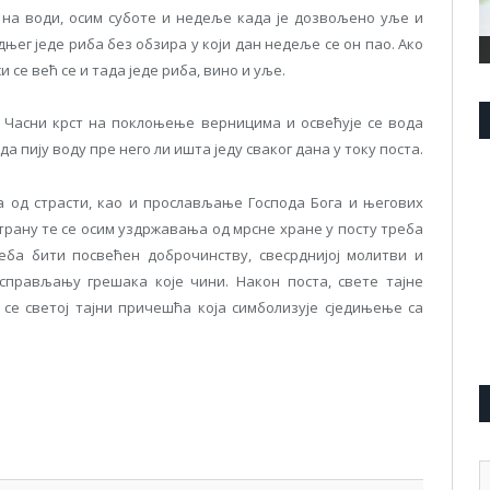
е на води, осим суботе и недеље када је дозвољено уље и
њег једе риба без обзира у који дан недеље се он пао. Ако
 се већ се и тада једе риба, вино и уље.
и Часни крст на поклоњење верницима и освећује се вода
а пију воду пре него ли ишта једу сваког дана у току поста.
 од страсти, као и прослављање Господа Бога и његових
страну те се осим уздржавања од мрсне хране у посту треба
еба бити посвећен доброчинству, свесрднијој молитви и
справљању грешака које чини. Након поста, свете тајне
 се светој тајни причешћа која симболизује сједињење са
pp
l
are
А