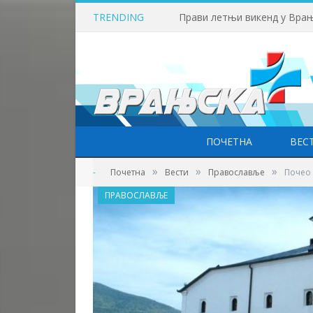
TRENDING
Прави летњи викенд у Врањ
ПОЧЕТНА
ВЕС
»
»
»
-
Почетна
Вести
Православље
Почео 
ПРАВОСЛАВЉЕ