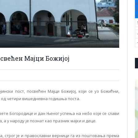
V
S
S
освећен Мајци Божијој
ински пост, посвећен Мајци Божијој, који се уз Божићни,
ан од четири вишедневна годишња поста.
вете Богородице и дан Њеног успења на небо које се слави
а, а у народу је познат као празник мајки и деце.
а, строг је и православни верници га из поштовања према