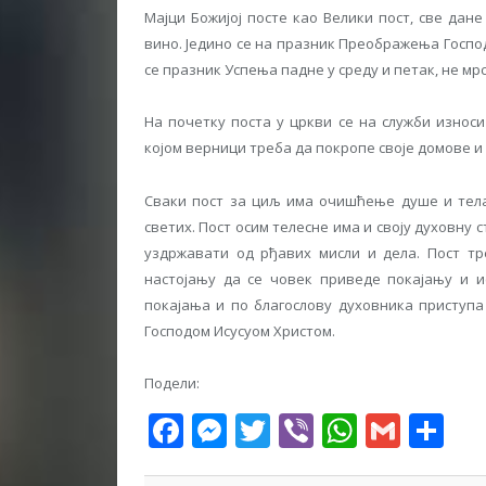
Мајци Божијој посте као Велики пост, све дан
вино. Једино се на празник Преображења Господ
се празник Успења падне у среду и петак, не мрси
На почетку поста у цркви се на служби износ
којом верници треба да покропе своје домове и д
Сваки пост за циљ има очишћење душе и тела
светих. Пост осим телесне има и своју духовну 
уздржавати од рђавих мисли и дела. Пост тр
настојању да се човек приведе покајању и и
покајања и по благослову духовника приступа
Господом Исусуом Христом.
Подели:
Facebook
Messenger
Twitter
Viber
WhatsA
Gmai
Sh