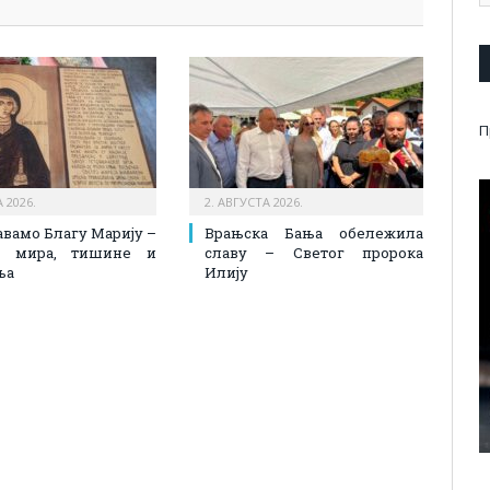
П
 2026.
2. АВГУСТА 2026.
вамо Благу Марију –
Врањска Бања обележила
к мира, тишине и
славу – Светог пророка
ња
Илију