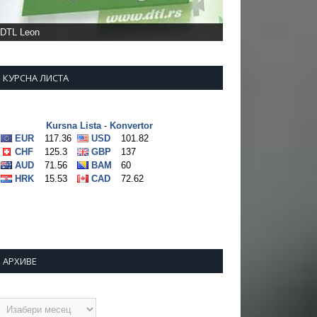
DTL Leon
КУРСНА ЛИСТА
АРХИВЕ
рхиве