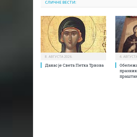
СЛИЧНЕ ВЕСТИ:
8. АВГУСТА 2026.
4. АВГУСТА
Данас је Света Петка Трнова
Обележа
празни
прашта