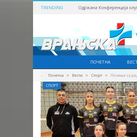
TRENDING
ПОЧЕТНА
ВЕС
»
»
»
-
Почетна
Вести
Спорт
Почиње са ра
СПОРТ