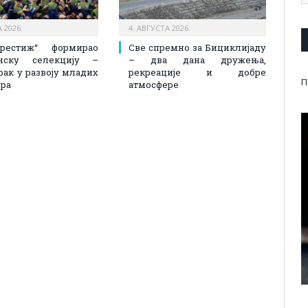
 2026.
4. АВГУСТА 2026.
рестиж“ формирао
Све спремно за Бициклијаду
нску селекцију –
– два дана дружења,
рак у развоју младих
рекреације и добре
П
ра
атмосфере