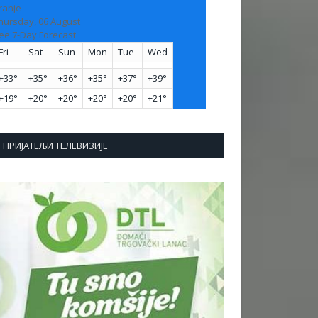
ranje
hursday, 06 August
ee 7-Day Forecast
Fri
Sat
Sun
Mon
Tue
Wed
+
33°
+
35°
+
36°
+
35°
+
37°
+
39°
+
19°
+
20°
+
20°
+
20°
+
20°
+
21°
ПРИЈАТЕЉИ ТЕЛЕВИЗИЈЕ