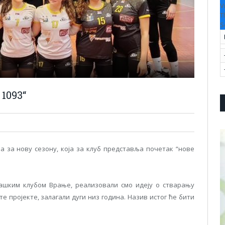
V
T
S
1093“
 за нову сезону, која за клуб представља почетак “нове
ашким клубом Врање, реализовали смо идеју о стварању
те пројекте, залагали дуги низ година. Назив истог ће бити