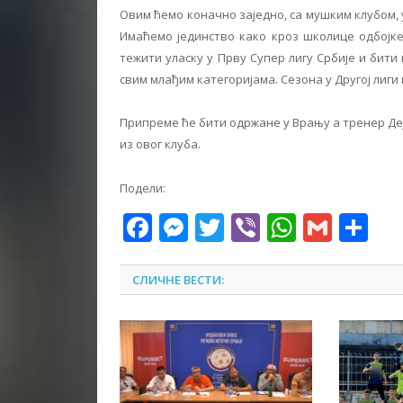
Овим ћемо коначно заједно, са мушким клубом,
Имаћемо јединство како кроз школице одбојке
тежити уласку у Прву Супер лигу Србије и бити
свим млађим категоријама. Сезона у Другој лиги
Припреме ће бити одржане у Врању а тренер Де
из овог клуба.
Подели:
Facebook
Messenger
Twitter
Viber
WhatsA
Gmai
Sh
СЛИЧНЕ ВЕСТИ: