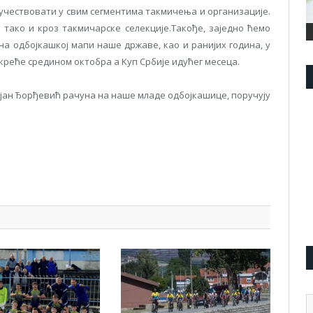
 учествовати у свим сегментима такмичења и организације.
 тако и кроз такмичарске селекције.Такође, заједно ћемо
 на одбојкашкој мапи наше државе, као и ранијих година, у
 креће средином октобра а Kуп Србије идућег месеца.
јан Ђорђевић рачуна на наше младе одбојкашице, поручују
pp
l
are
А