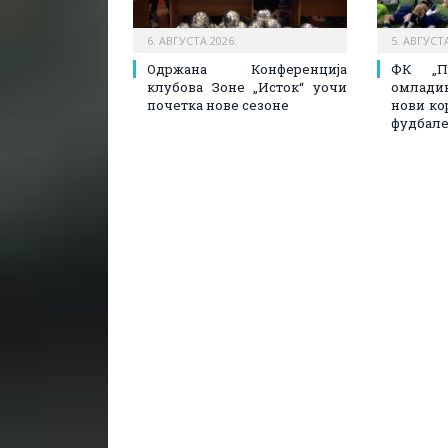
6. АВГУСТА 2026.
5. АВГУСТА
Одржана Конференција
ФК „П
клубова Зоне „Исток“ уочи
омлади
почетка нове сезоне
нови ко
фудбале