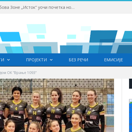
Одржана Конференција клубова Зоне „Исток“ уочи почетка нове сезоне
ТИ
ПРОЈЕКТИ
БЕЗ РЕЧИ
ЕМИСИЈЕ
дом ОК “Врање 1093“
+
°
C
H
L