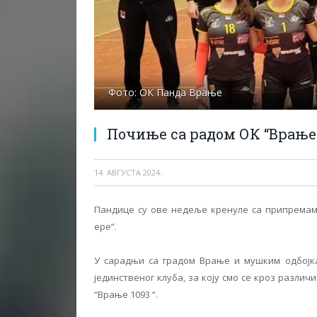
Фото: ОК Панда Врање
Почиње са радом ОК “Врање 
14. АВГУСТА 2024.
Пандице су ове недеље кренуле са припремама
ере“.
У сарадњи са градом Врање и мушким одбојк
јединственог клуба, за коју смо се кроз различи
“Врање 1093 “.