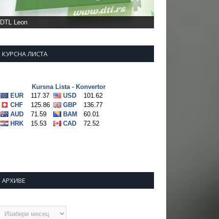
DTL Leon
КУРСНА ЛИСТА
АРХИВЕ
рхиве