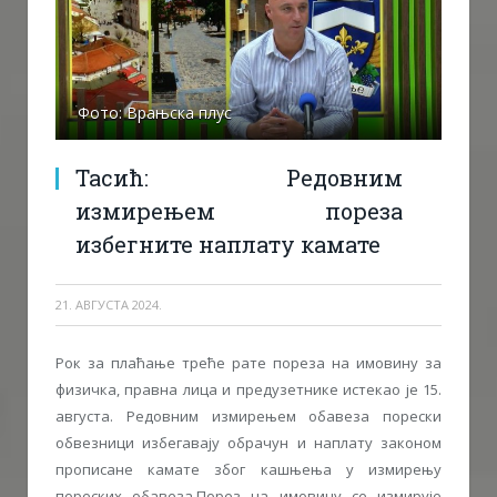
Фото: Врањска плус
Тасић: Редовним
измирењем пореза
избегните наплату камате
21. АВГУСТА 2024.
Рок за плаћање треће рате пореза на имовину за
физичка, правна лица и предузетнике истекао је 15.
августа. Редовним измирењем обавеза порески
обвезници избегавају обрачун и наплату законом
прописане камате због кашњења у измирењу
пореских обавеза.Порез на имовину се измирује