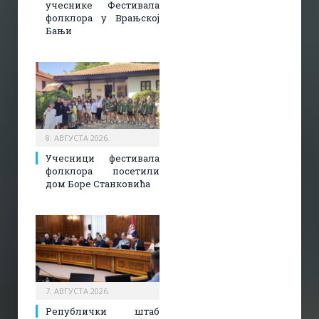
учеснике Фестивала
фолклора у Врањској
Бањи
8. АВГУСТА 2026.
Учесници фестивала
фолклора посетили
дом Боре Станковића
7. АВГУСТА 2026.
Републички штаб