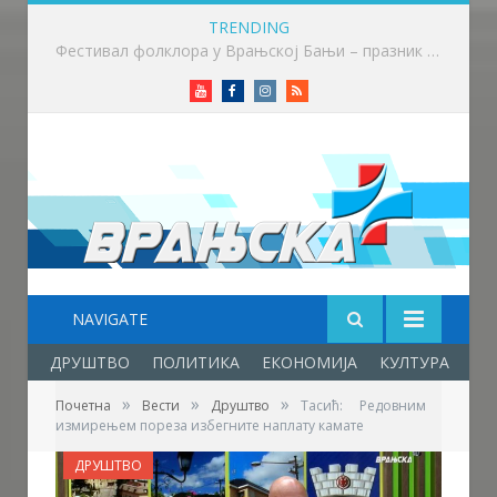
TRENDING
Приређен пријем за учеснике Фестивала фолклора у Врањској Бањи
Youtube
Facebook
Instagram
RSS
NAVIGATE
ДРУШТВО
ПОЛИТИКА
ЕКОНОМИЈА
КУЛТУРА
ОБ
»
»
»
Почетна
Вести
Друштво
Тасић: Редовним
измирењем пореза избегните наплату камате
ДРУШТВО