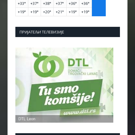
+
33°
+
37°
+
38°
+
37°
+
36°
+
36°
+
19°
+
19°
+
20°
+
21°
+
19°
+
19°
ПРИЈАТЕЉИ ТЕЛЕВИЗИЈЕ