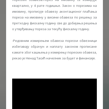
квартално, у 4 рате годишње. Закон о порезима на
имовину, прописује обавезу аконтационог плаћања
пореза на имовину у висини обавеза по решењу за
претходну фискалну годину све до добијања решења
о утврђивању пореза за текућу фискалну годину.
-Редовним измирењем обавеза порески обвезници
избегавају обрачун и наплату законом прописане
камате због кашњења у измирењу пореских обавеза,
рекао је Ненад Тасић начелник за буџет и финансије.