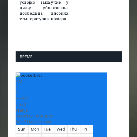
усвојио закључке у
циљу ублажавања
последица високих
температура и пожара​
ВРЕМЕ
+
32
°
C
H:
+
33°
L:
+
20°
Vranje
Saturday, 08 August
See 7-Day Forecast
Sun
Mon
Tue
Wed
Thu
Fri