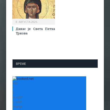
8. АВГУСТА 2026.
Данас је Света Петка
Трнова
ВРЕМЕ
+
33
°
C
H:
+
33°
L:
+
20°
Vranje