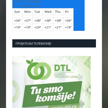
Saturday, 08 August
See 7-Day Forecast
Sun
Mon
Tue
Wed
Thu
Fri
+
34°
+
37°
+
38°
+
38°
+
38°
+
36°
+
19°
+
19°
+
20°
+
21°
+
21°
+
19°
ПРИЈАТЕЉИ ТЕЛЕВИЗИЈЕ