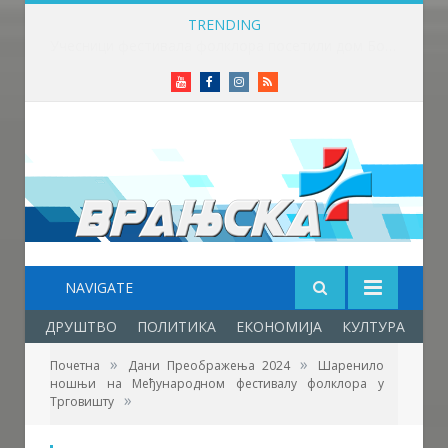
TRENDING
Данас је Света Петка Трнова
Youtube
Facebook
Instagram
RSS
NAVIGATE
ДРУШТВО
ПОЛИТИКА
ЕКОНОМИЈА
КУЛТУРА
ОБ
»
»
Почетна
Дани Преображења 2024
Шаренило
ношњи на Међународном фестивалу фолклора у
Фото: Врањска плус
»
Трговишту