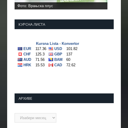
Фото: Врањска плус
КУРСНА ЛИСТА
АРХИВЕ
Архиве