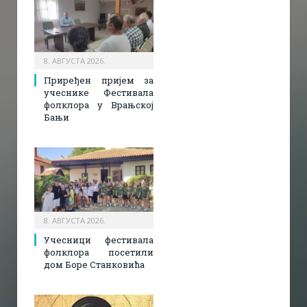
8. АВГУСТА 2026.
Приређен пријем за
учеснике Фестивала
фолклора у Врањској
Бањи
8. АВГУСТА 2026.
Учесници фестивала
фолклора посетили
дом Боре Станковића