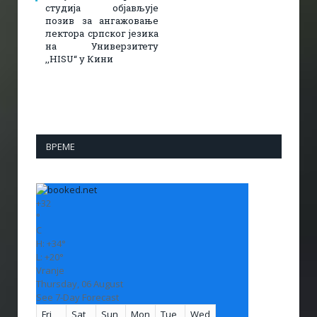
студија објављује
позив за ангажовање
лектора српског језика
на Универзитету
,,HISU“ у Кини
ВРЕМЕ
+
32
°
C
H:
+
34°
L:
+
20°
Vranje
Thursday, 06 August
See 7-Day Forecast
Fri
Sat
Sun
Mon
Tue
Wed