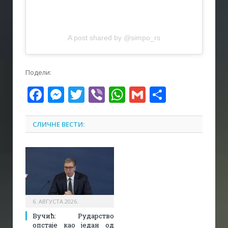
A post shared by @simpo_rs
Подели:
Facebook
Messenger
Twitter
Viber
WhatsApp
Gmail
Share
СЛИЧНЕ ВЕСТИ:
6. АВГУСТА 2026.
Вучић: Рударство
опстаје као један од