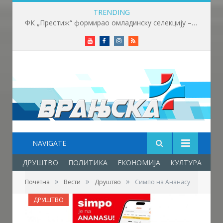
TRENDING
ФК „Престиж“ формирао омладинску селекцију – нови корак у развоју младих фудбалера
Youtube
Facebook
Instagram
RSS
NAVIGATE
ДРУШТВО
ПОЛИТИКА
ЕКОНОМИЈА
КУЛТУРА
ОБ
»
»
»
Почетна
Вести
Друштво
Симпо на Ананасу
ДРУШТВО