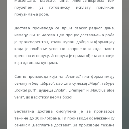
MasterCard, Maestro, Dina, AmericanEspress) или
поузећем, уз готовинску исплату приликом
преузимања робе.
Достава производа се врши сваког радног дана,
између 8 и 16 часова. Цео процес достављања робе
је транспарентан, сваки купац добија информацију
када је плаћање успешно завршено и када пакет
крене на испоруку. Испорука је прилагођена локацији
која одговара купцима.
Симпо производи који на „Ананас“ платформи имају
ознаку и беџ „āбрзо“, као што су лежај „Маја“, табуре
„Koktel puff“, душеци „Viola“, „Pemijer“ и „Nautilus aloe
vera“, до вас стижу веома брзо!
Бесплатна достава омогућена је за производе
тежине до 30 килограма. Ти производи обележени су
ознаком „Бесплатна достава“. За производе тежине