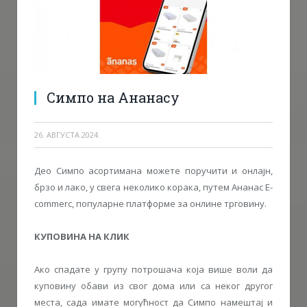
Симпо на Ананасу
26. АВГУСТА 2024.
Део Симпо асортимана можете поручити и онлајн,
брзо и лако, у свега неколико корака, путем Ананас Е-
commerc, популарне платформе за онлине трговину.
КУПОВИНА НА КЛИК
Ако спадате у групу потрошача која више воли да
куповину обави из свог дома или са неког другог
места, сада имате могућност да Симпо намештај и