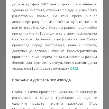
душеке купујете 24/7 сваког дана преко Ананаса.
Удобно се сместите, отворите понуду, и у неколико
једноставних корака, на клик преко Ананас
апликације, рачунара или таблета, купите све што
вам је потребно. Како бисте направили прави избор
пре куповине информишите се о свим производима
које желите. На Ананас платформи за све Симпо
производе поред фотографија, цена и попуста,
доступан је детаљан опис са карактеристикама
производа, димензијама, тежином пакета и разним
бенефитима. Комплетну понуду Симпо намештаја на
Ананас платфоми можете погледати
ОВДЕ
.
ПЛАЋАЊЕ И ДОСТАВА ПРОИЗВОДА
Плаћање Симпо производа купљених на Ананасу је
једноставно и сигурно. Производе за које се
одлучите можете платити картицом (Visa,