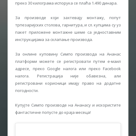
преко 30 килограма испорука се плаћа 1.490 динара.
За производе који захтевају монтажу, попут
трпезаријских столова, гарнитура, и сл. купцима су уз
пакет приложене монтажне шеме са једноставним
инструкцијама за склапање производа.
За онлине куповину Симпо производа на Ананас
платформи можете се регистровати путем е-маил
адресе, преко Google налога или преко Facebook
налога. Регистрација није обавезна, али
регистровани корисници имају право на додатне
погодности.
Купујте Симпо производе на Ананасу и искористите
фантастичне попусте до краја месеца!