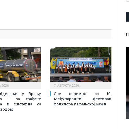
pp
l
are
П
 2026.
7. АВГУСТА 2026.
абдевање у Врању
Све спремно за 10.
лно – за грађане
Међународни фестивал
на и цистерна са
фолклора у Врањској Бањи
 водом