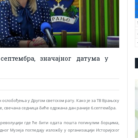
V
F
S
септембра, значајног датума у
ослобођења у Другом светском рату. Како је за ТВ Врањску
, свечана седница биће одржана дан раније 6.септембра.
револуцији где ће бити одата пошта погинулим борцима,
дног Музеја погледају изложбу у организацији Историјског