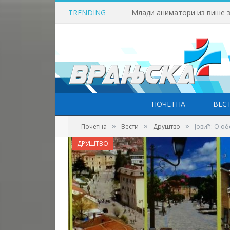
TRENDING
ПОЧЕТНА
ВЕС
»
»
»
-
Почетна
Вести
Друштво
Јовић: О о
ДРУШТВО