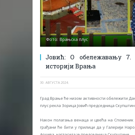
Фото: Врањска плус
Јовић: О обележавању 7. 
историји Врања
30. АВГУСТА 2024.
Град Врање ће низом активности обележити Дан 
плус рекла Зорица Јовић председница Скупштине
Након полагања венаца и цвећа на Споменик 
грађани ће бити у прилици да у Галерији Наро
Архива, нагласила је председница Скупштине.