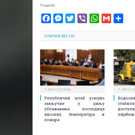
Подели:
Facebook
Messenger
Twitter
Viber
WhatsA
Gmai
Sh
СЛИЧНЕ ВЕСТИ:
7. АВГУСТА 2026.
7. АВГУСТА
Републички штаб усвојио
Водосн
закључке у циљу
стаби
ублажавања последица
доступ
високих температура и
пијаћом
пожара​