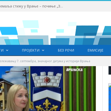
Млади аниматори из више земаља стижу у Врање – почиње „Златни пуж“
ТИ
ПРОЈЕКТИ
БЕЗ РЕЧИ
ЕМИСИЈЕ
бележавању 7. септембра, значајног датума у историји Врања
+
°
C
H
L