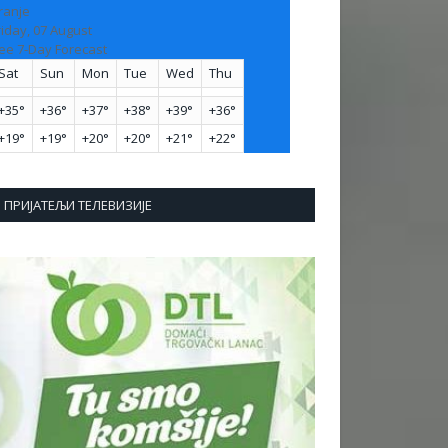
ranje
riday, 07 August
ee 7-Day Forecast
Sat
Sun
Mon
Tue
Wed
Thu
+
35°
+
36°
+
37°
+
38°
+
39°
+
36°
+
19°
+
19°
+
20°
+
20°
+
21°
+
22°
ПРИЈАТЕЉИ ТЕЛЕВИЗИЈЕ