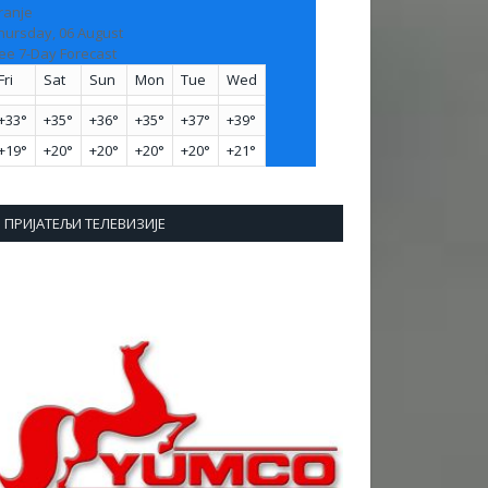
ranje
hursday, 06 August
ee 7-Day Forecast
Fri
Sat
Sun
Mon
Tue
Wed
+
33°
+
35°
+
36°
+
35°
+
37°
+
39°
+
19°
+
20°
+
20°
+
20°
+
20°
+
21°
ПРИЈАТЕЉИ ТЕЛЕВИЗИЈЕ