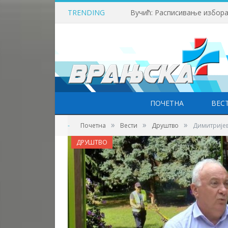
TRENDING
Вучић: Расписивање избора
ПОЧЕТНА
ВЕС
»
»
»
-
Почетна
Вести
Друштво
Димитријев
ДРУШТВО