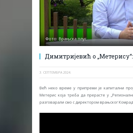
Фото: Врањска плус
Димитријевић о „Метерису“
3. СЕПТЕМБРА 2024.
Већ неко време у припреми је капитални про
Метерис која треба да прерасте у „Регионал
разговарали смо с директором врањског Комра