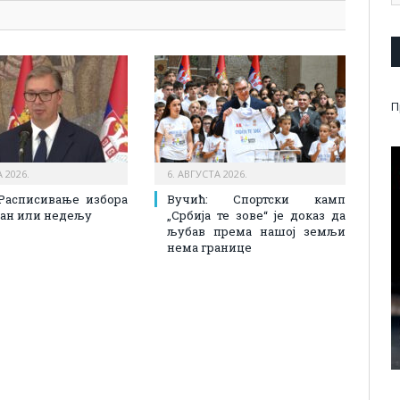
П
 2026.
6. АВГУСТА 2026.
Расписивање избора
Вучић: Спортски камп
 дан или недељу
„Србија те зове“ је доказ да
љубав према нашој земљи
нема границе