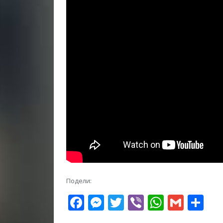
Подели:
Facebook
Messenger
Twitter
Viber
WhatsA
Gmai
Sh