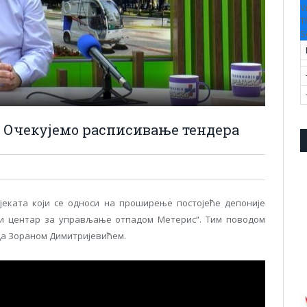
V
T
S
: Очекујемо расписивање тендера
јеката који се односи на проширење постојеће депоније
ни центар за управљање отпадом Метерис“. Тим поводом
да Зораном Димитријевићем.