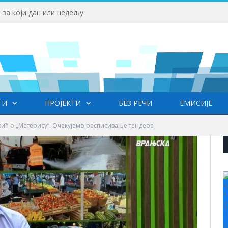
 за који дан или недељу
ТИ
ПРОЈЕКТИ
БЕЗ РЕЧИ
ЕМИСИЈЕ
ић о „Метерису“: Очекујемо расписивање тендера
+
°
C
H
L