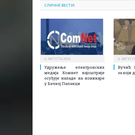
СЛИЧНЕ ВЕСТИ:
6. АВГУСТА 2026.
6. АВГУСТА
Удружење електронских
Вучић: 
медија Комнет најоштрије
за који
осуђује нападе на новинаре
у Бачкој Паланци