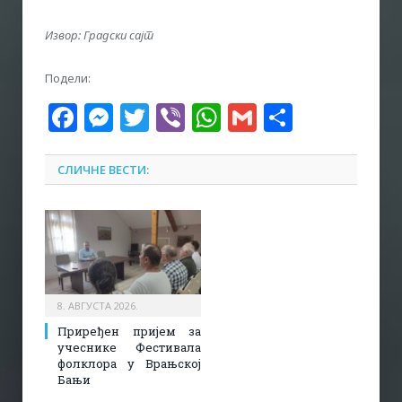
Извор: Градски сајт
Подели:
Facebook
Messenger
Twitter
Viber
WhatsApp
Gmail
Share
СЛИЧНЕ ВЕСТИ:
8. АВГУСТА 2026.
Приређен пријем за
учеснике Фестивала
фолклора у Врањској
Бањи