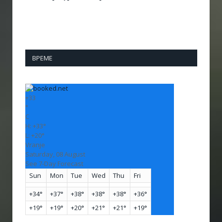
ВРЕМЕ
+
33
°
C
H:
+
33°
L:
+
20°
Vranje
Saturday, 08 August
See 7-Day Forecast
Sun
Mon
Tue
Wed
Thu
Fri
+
34°
+
37°
+
38°
+
38°
+
38°
+
36°
+
19°
+
19°
+
20°
+
21°
+
21°
+
19°