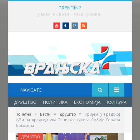
TRENDING
Данас је Света Петка Трнова
Youtube
Facebook
Instagram
RSS
NAVIGATE
ДРУШТВО
ПОЛИТИКА
ЕКОНОМИЈА
КУЛТУРА
ОБ
»
»
»
Почетна
Вести
Друштво
Пријем у Градској
кући за председника Тениског савеза Србије Горана
Ђоковића
ДРУШТВО