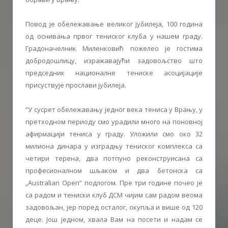
Повод је обележавање великог јубилеја, 100 година
од оснивања првог тениског клуба у нашем граду.
Градоначелник Миленковић пожелео је гостима
добродошлицу, изражавајући задовољство што
председник националне тениске асоцијације
присуствује прослави јубилеја.
“У сусрет обележавању једног века тениса у Врању, у
претходном периоду смо урадили много на поновној
афирмацији тениса у граду. Уложили смо око 32
милиона динара у изградњу тениског комплекса са
четири терена, два потпуно реконструисана са
професионалном шљаком и два бетонска са
„Australian Open“ подлогом. Пре три године почео је
са радом и тениски клуб ДСМ чијим сам радом веома
задовољан, јер поред осталог, окупља и више од 120
деце. Још једном, хвала Вам на посети и надам се