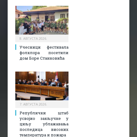
8. АВГУСТА 2026.
Учесници фестивала
фолклора посетили
дом Боре Станковића
7. АВГУСТА 2026.
Републички штаб
усвојио закључке у
циљу ублажавања
последица високих
температура и пожара​