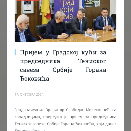
Пријем у Градској кући за
председника Тениског
савеза Србије Горана
Ђоковића
17. ОКТОБРА 2024.
Градоначелник Врања др Слободан Миленковић, са
сарадницима, приредио је пријем за председника
Тениског савеза Србије Горана Ђоковића, који данас
борави у Врању.