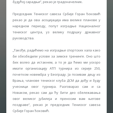
будућој сарадњи”, рекао је градоначелник.
Председник Тениског савеза Србије Горан Ђоковић
рекао је да ова асоцијација има велике планове у
наредном периоду, попут изградње Националног
тениског центра, уз велику подршку државног
руководства.
„Такође, радићемо на изградњи спортских хала како
би обезбедили услове за зимске тренинге. Оно што
бих волео да истакнем, а то је да ћемо ми ускоро
имати организацију АТП турнира из серије 250,
почетком новембра у Београду. Ја позивам децу из
Врања, чланове тениског клуба ДСМ да дођу и буду
учесници овог турнира. Разговарао сам и са
Новаком, рекао сам да ћу бити део обележавања
овог великог јубилеја и преносим вам његове
поздраве“, рекао је председник Тениског савеза
Србије Горан Ђоковић.