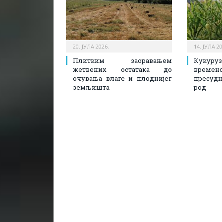
20. ЈУЛА 2026.
14. ЈУЛА 2
Плитким заоравањем
Кукуру
жетвених остатака до
врем
очувања влаге и плоднијег
пресуд
земљишта
род