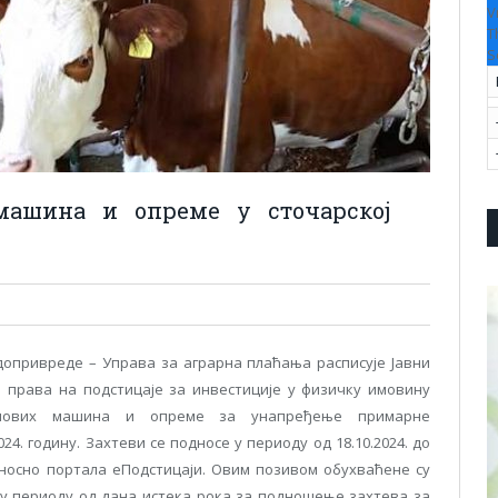
V
T
S
машина и опреме у сточарској
опривреде – Управа за аграрна плаћања расписује Јавни
права на подстицаје за инвестиције у физичку имовину
 нових машина и опреме за унапређење примарне
. годину. Захтеви се подносе у периоду од 18.10.2024. до
односно портала еПодстицаји. Овим позивом обухваћене су
е у периоду од дана истека рока за подношење захтева за