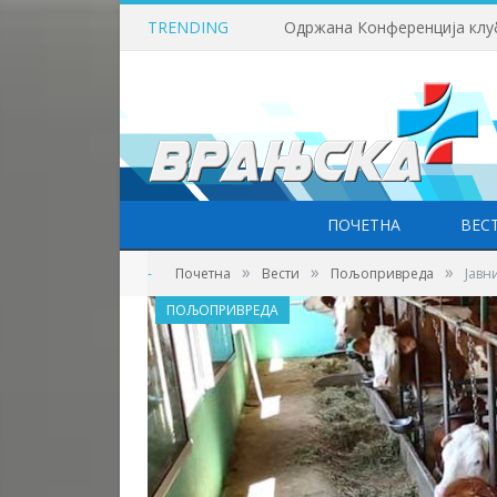
TRENDING
ПОЧЕТНА
ВЕС
»
»
»
-
Почетна
Вести
Пољопривреда
Јавн
ПОЉОПРИВРЕДА