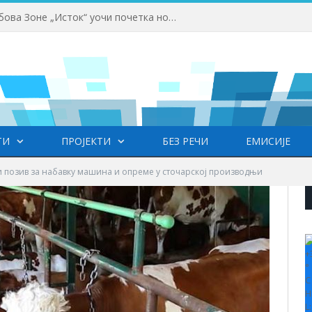
Одржана Конференција клубова Зоне „Исток“ уочи почетка нове сезоне
ТИ
ПРОЈЕКТИ
БЕЗ РЕЧИ
ЕМИСИЈЕ
и позив за набавку машина и опреме у сточарској производњи
+
°
C
H
L