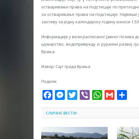
остваривање права на подстицаје по претходно
за остваривање права на подстицаје. Највиши 
захтеву за једну календарску годину износи 1.50
Информације у вези расписаног Јавног позива д
шумарство, водопривреду и рурални развој гр
Врања.
Извор: Сајт града Врања
Подели:
Facebook
Messenger
Twitter
Viber
WhatsA
Gmai
Sh
СЛИЧНЕ ВЕСТИ: