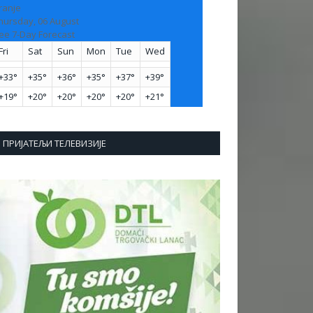
ranje
hursday, 06 August
ee 7-Day Forecast
Fri
Sat
Sun
Mon
Tue
Wed
+
33°
+
35°
+
36°
+
35°
+
37°
+
39°
+
19°
+
20°
+
20°
+
20°
+
20°
+
21°
ПРИЈАТЕЉИ ТЕЛЕВИЗИЈЕ