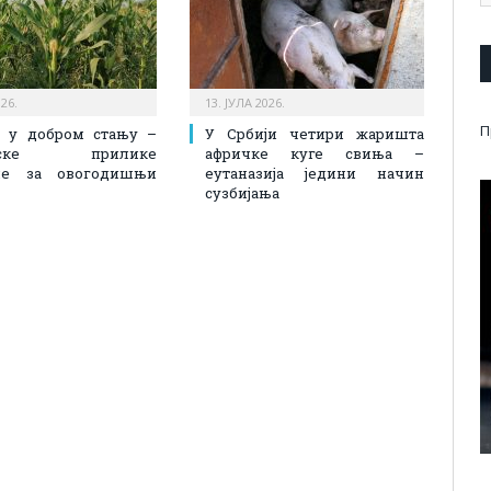
026.
13. ЈУЛА 2026.
П
з у добром стању –
У Србији четири жаришта
енске прилике
афричке куге свиња –
не за овогодишњи
еутаназија једини начин
сузбијања