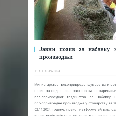
Јавни позив за набавку 
производњи
19. ОКТОБРА 2024.
Министарство пољопривреде, шумарства и вод
позив за подношење захтева за остваривање 
пољопривредног газдинства за набавку
пољопривредне производње у сточарству за 2024
02.11.2024. године, преко платформе еАграр, 
инвестиције које су у потпуности реализован