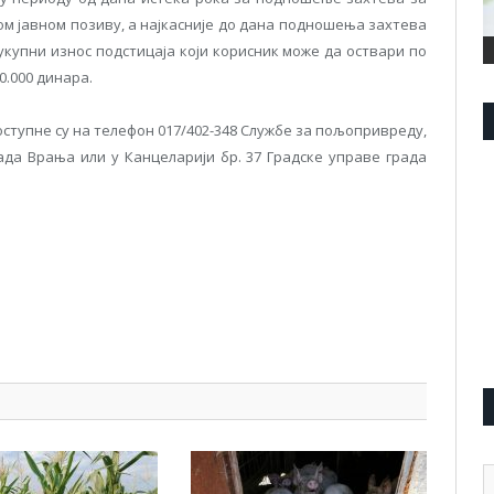
м јавном позиву, a најкасније до дана подношења захтева
укупни износ подстицаја који корисник може да оствари по
0.000 динара.
оступне су на телефон 017/402-348 Службе за пољопривреду,
ада Врања или у Канцеларији бр. 37 Градске управе града
pp
l
are
А