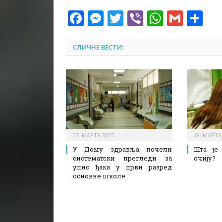
Facebook
Messenger
Twitter
Viber
WhatsA
Gmai
Sh
СЛИЧНЕ ВЕСТИ:
27. МАРТА 2025.
18. МАРТА
У Дому здравља почели
Шта је
систематски прегледи за
очију?
упис ђака у први разред
основне школе