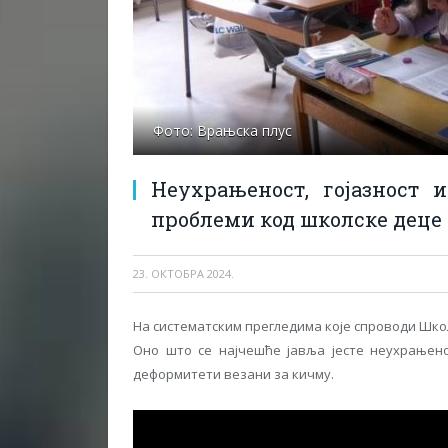
Фото: Врањска плус
Неухрањеност, гојазност
проблеми код школске деце
23. ОКТОБРА 2024.
На систематским прегледима које спроводи Шко
Оно што се најчешће јавља јесте неухрањенос
деформитети везани за кичму.