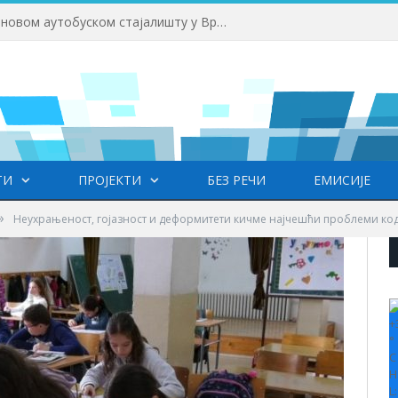
Приводе се крају радови на новом аутобуском стајалишту у Врању
ТИ
ПРОЈЕКТИ
БЕЗ РЕЧИ
ЕМИСИЈЕ
»
Неухрањеност, гојазност и деформитети кичме најчешћи проблеми ко
+
°
C
H
L