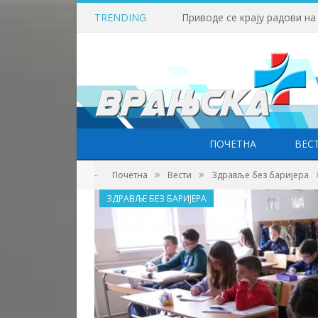
TRENDING
ПОЧЕТНА
ВЕС
»
»
-
Почетна
Вести
Здравље без баријера
ЗДРАВЉЕ БЕЗ БАРИЈЕРА