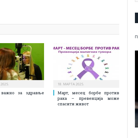
pp
l
are
П
 2025.
18. МАРТА 2025.
 важно за здравље
Март, месец борбе против
рака – превенција може
спасити живот