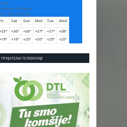
ranje
hursday, 06 August
ee 7-Day Forecast
Fri
Sat
Sun
Mon
Tue
Wed
+
33°
+
36°
+
36°
+
37°
+
37°
+
38°
+
19°
+
19°
+
20°
+
20°
+
20°
+
20°
ПРИЈАТЕЉИ ТЕЛЕВИЗИЈЕ