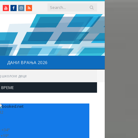
Youtube
Facebook
Instagram
RSS
ДАНИ ВРАЊА 2026
д школске деце
ВРЕМЕ
32
:
+
34°
:
+
19°