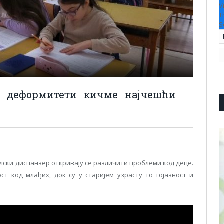
V
T
S
 и деформитети кичме најчешћи
лски диспанзер откривају се различити проблеми код деце.
т код млађих, док су у старијем узрасту то гојазност и