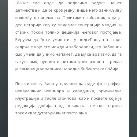
-Данас смо овде да поделимо радост нашег
детињства и да се кроз једну, више него занимљиву
изложбу осврнемо на Политикин забавник, који је
део историје коју су поделиле генерације младих и
старих током толико деценија његовог постојања.
Верујем да ћете уживати у подсећању на старе
садржаје које сте можда и заборавили, јер Забавник
смо умели да учимо напамет, да му се враћамо, да га
сакупљамо, чувамо и читамо увек изнова – рекла
је заменица управника Народне библиотеке Србије.
Посетиоци су били у прилици да виде фотографије
некадашњих новинара и сарадника, оригиналне
илустрације и табле стрипова, као и посвете које је
редакција добијала од великана светског стрипа
током свог дугогодишњег постојања.