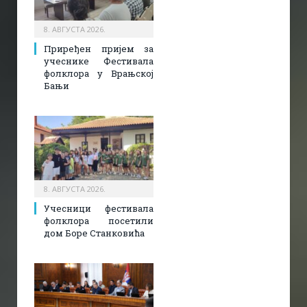
8. АВГУСТА 2026.
Приређен пријем за
учеснике Фестивала
фолклора у Врањској
Бањи
8. АВГУСТА 2026.
Учесници фестивала
фолклора посетили
дом Боре Станковића