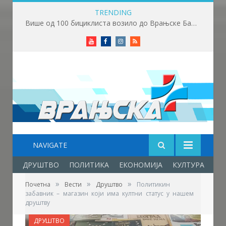
TRENDING
Више од 100 бициклиста возило до Врањске Бање
Youtube
Facebook
Instagram
RSS
NAVIGATE
ДРУШТВО
ПОЛИТИКА
ЕКОНОМИЈА
КУЛТУРА
ОБ
»
»
»
Почетна
Вести
Друштво
Политикин
забавник – магазин који има култни статус у нашем
друштву
ДРУШТВО