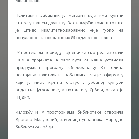
Милан Илић.
Политикин забавник је магазин који има култни
статус у нашем друштву. Захваљујући томе што што
је штиво квалитетно,забавник није губио на
популарности током својих 85 година постојања
-У протеклом периоду заједнички смо реализовали
више пројеката, а овог пута се наша установа
придружила програму обележавању 85 година
постојања Политикиног забавника. Реч је о формату
који је имао култни статус у урбаној култури
ондашње Југославије, а потом и у Србији, рекао је
Најдић.
Изложбу је у просторијама библиотеке отворила
Драгана Милуновић, заменица управника Народне
библиотеке Србије.