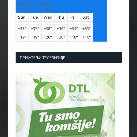
Monday, 10 August
See 7-Day Forecast
Sun
Tue
Wed
Thu
Fri
Sat
+
33°
+
37°
+
38°
+
36°
+
34°
+
35°
+
19°
+
19°
+
20°
+
20°
+
18°
+
16°
ПРИЈАТЕЉИ ТЕЛЕВИЗИЈЕ