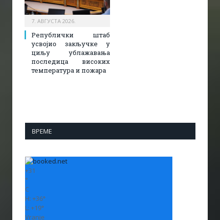
7. АВГУСТА 2026.
Републички штаб
усвојио закључке у
циљу ублажавања
последица високих
температура и пожара​
ВРЕМЕ
+
31
°
C
H:
+
36°
L:
+
19°
Vranje