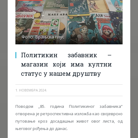
Фото: Врањска плус
Политикин забавник –
магазин који има култни
статус у нашем друштву
1. НОВЕМБРА 2024.
Поводом ,,85. година Политикиног забавника“
отворена је ретроспективна изложба као својеврсно
путовање кроз досадашњи живот овог листа, од
његовог рођења до данас.