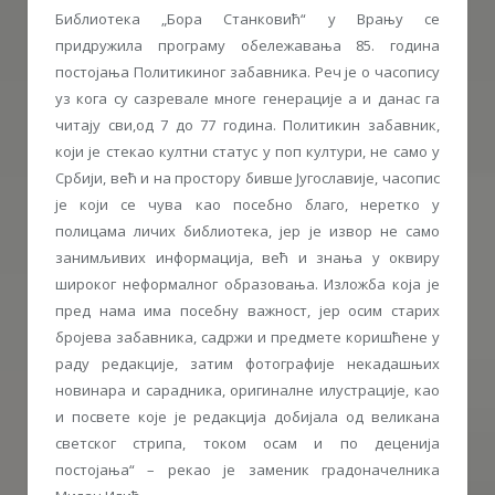
Библиотека „Бора Станковић“ у Врању се
придружила програму обележавања 85. година
постојања Политикиног забавника. Реч је о часопису
уз кога су сазревале многе генерације а и данас га
читају сви,од 7 до 77 година. Политикин забавник,
који је стекао култни статус у поп култури, не само у
Србији, већ и на простору бивше Југославије, часопис
је који се чува као посебно благо, неретко у
полицама личих библиотека, јер је извор не само
занимљивих информација, већ и знања у оквиру
широког неформалног образовања. Изложба која је
пред нама има посебну важност, јер осим старих
бројева забавника, садржи и предмете коришћене у
раду редакције, затим фотографије некадашњих
новинара и сарадника, оригиналне илустрације, као
и посвете које је редакција добијала од великана
светског стрипа, током осам и по деценија
постојања“ – рекао је заменик градоначелника