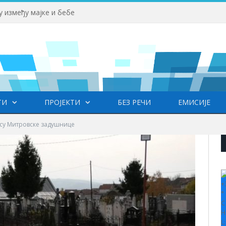
у између мајке и бебе
ТИ
ПРОЈЕКТИ
БЕЗ РЕЧИ
ЕМИСИЈЕ
су Митровске задушнице
+
°
C
H
L