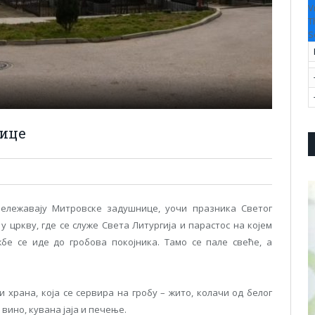
V
T
S
нице
ележавају Митровске задушнице, уочи празника Светог
у цркву, где се служе Света Литургија и парастос на којем
бе се иде до гробова покојника. Тамо се пале свеће, а
 храна, која се сервира на гробу – жито, колачи од белог
 вино, кувана јаја и печење.