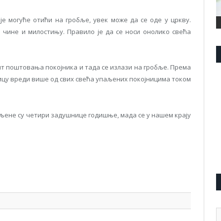
је могуће отићи на гробље, увек може да се оде у цркву.
а чине и милостињу. Правило је да се носи онолико свећа
лт поштовања покојника и тада се излази на гробље. Према
цу вреди више од свих свећа упаљених покојницима током
љене су четири задушнице годишње, мада се у нашем крају
pp
l
are
А