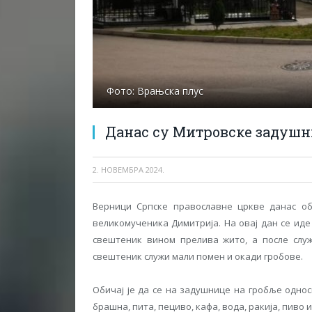
Фото: Врањска плус
Данас су Митровске задуш
2. НОВЕМБРА 2024.
Верници Српске православне цркве данас об
великомученика Димитрија. На овај дан се иде 
свештеник вином прелива жито, а после служ
свештеник служи мали помен и окади гробове.
Обичај је да се на задушнице на гробље односи
брашна, пита, пециво, кафа, вода, ракија, пиво и