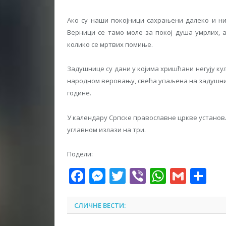
Ако су наши покојници сахрањени далеко и ни
Верници се тамо моле за покој душа умрлих, 
колико се мртвих помиње.
Задушнице су дани у којима хришћани негују ку
народном веровању, свећа упаљена на задушни
године.
У календару Српске православне цркве установ
углавном излази на три.
Подели:
Facebook
Messenger
Twitter
Viber
WhatsA
Gmai
Sh
СЛИЧНЕ ВЕСТИ: