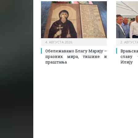
4. АВГУСТА 2026.
2. АВГУСТА
Обележавамо Благу Марију –
Врањск
празник мира, тишине и
славу 
праштања
Илију