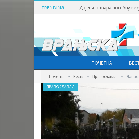
TRENDING
Дојење ствара посебну вез
ПОЧЕТНА
ВЕС
»
»
»
-
Почетна
Вести
Православље
Данас 
ПРАВОСЛАВЉЕ