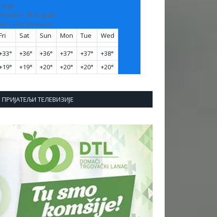
ranje
hursday, 06 August
ee 7-Day Forecast
Fri
Sat
Sun
Mon
Tue
Wed
+
33°
+
36°
+
36°
+
37°
+
37°
+
38°
+
19°
+
19°
+
20°
+
20°
+
20°
+
20°
ПРИЈАТЕЉИ ТЕЛЕВИЗИЈЕ