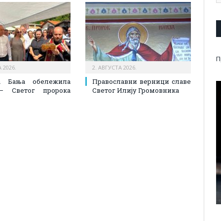
П
 2026.
2. АВГУСТА 2026.
а Бања обележила
Православни верници славе
– Светог пророка
Светог Илију Громовника