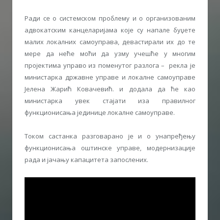
Ради се о системском проблему и о организованим
адвокатским канцеларијама које су напале буџете
малих локалних самоуправа, девастирали их до те
мере да неће моћи да узму учешће у многим
пројектима управо из поменутог разлога – рекла је
министарка државне управе и локалне самоуправе
Јелена Жарић Ковачевић. и додала да ће као
министарка увек стајати иза правилног
функционисања јединице локалне самоуправе.
Током састанка разговарано је и о унапређењу
функционисања оштинске управе, модернизације
рада и јачању капацитета запослених.