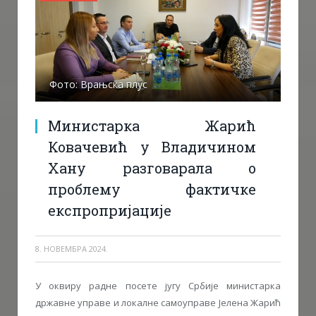
Фото: Врањска плус
Министарка Жарић
Ковачевић у Владичином
Хану разговарала о
проблему фактичке
експропријације
8. НОВЕМБРА 2024.
У оквиру радне посете југу Србије министарка
државне управе и локалне самоуправе Јелена Жарић