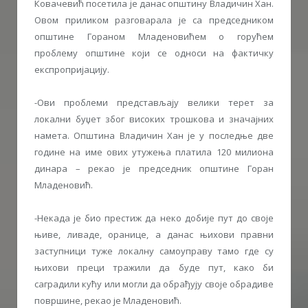
Ковачевић посетила је данас општину Владичин Хан.
Овом приликом разговарала је са председником
општине Гораном Младеновићем о горућем
проблему општине који се односи на фактичку
експропријацију.
-Ови проблеми представљају велики терет за
локални буџет због високих трошкова и значајних
намета. Општина Владичин Хан је у последње две
године на име ових утужења платила 120 милиона
динара – рекао је председник општине Горан
Младеновић.
-Некада је био престиж да неко добије пут до своје
њиве, ливаде, оранице, а данас њихови правни
заступници туже локалну самоуправу тамо где су
њихови преци тражили да буде пут, како би
саградили кућу или могли да обрађују своје обрадиве
површине, рекао је Младеновић.