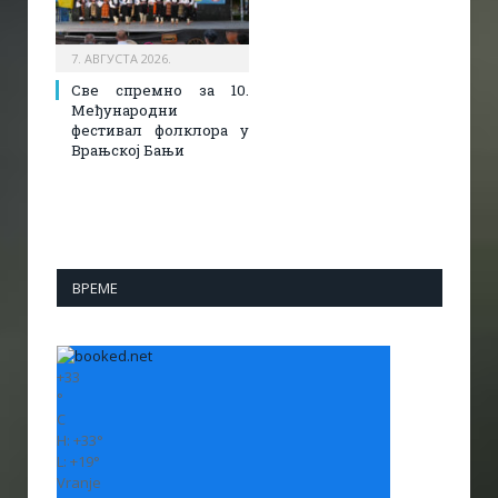
7. АВГУСТА 2026.
Све спремно за 10.
Међународни
фестивал фолклора у
Врањској Бањи
ВРЕМЕ
+
33
°
C
H:
+
33°
L:
+
19°
Vranje