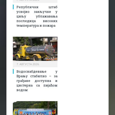
Републички штаб
усвојио закључке у
циљу ублажавања
последица високих
температура и пожара​
7. АВГУСТА 2026.
Водоснабдевање у
Врању стабилно – за
грађане доступна и
цистерна са пијаћом
водом