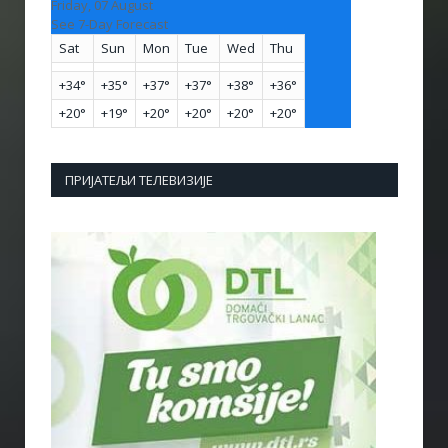
Friday, 07 August
See 7-Day Forecast
Sat
Sun
Mon
Tue
Wed
Thu
+
34°
+
35°
+
37°
+
37°
+
38°
+
36°
+
20°
+
19°
+
20°
+
20°
+
20°
+
20°
ПРИЈАТЕЉИ ТЕЛЕВИЗИЈЕ