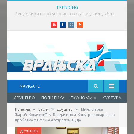
TRENDING
Викенд у знаку бициклизма у Врању
Youtube
Facebook
Instagram
RSS
NAVIGATE
ДРУШТВО
ПОЛИТИКА
ЕКОНОМИЈА
КУЛТУРА
ОБ
»
»
»
Почетна
Вести
Друштво
Министарка
Жарић Ковачевић у Владичином Хану разговарала о
проблему фактичке експропријације
ДРУШТВО