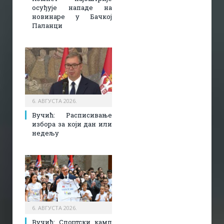
осуђује нападе на
новинаре у Бачкој
Паланци
6. АВГУСТА 2026.
Вучић: Расписивање
избора за који дан или
недељу
6. АВГУСТА 2026.
Вучић: Спортски камп