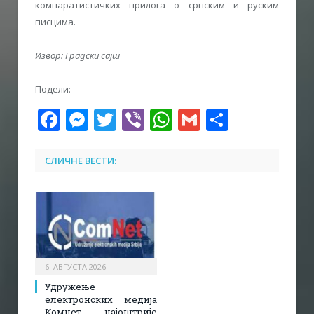
компаратистичких прилога о српским и руским
писцима.
Извор: Градски сајт
Подели:
Facebook
Messenger
Twitter
Viber
WhatsApp
Gmail
Share
СЛИЧНЕ ВЕСТИ:
6. АВГУСТА 2026.
Удружење
електронских медија
Комнет најоштрије