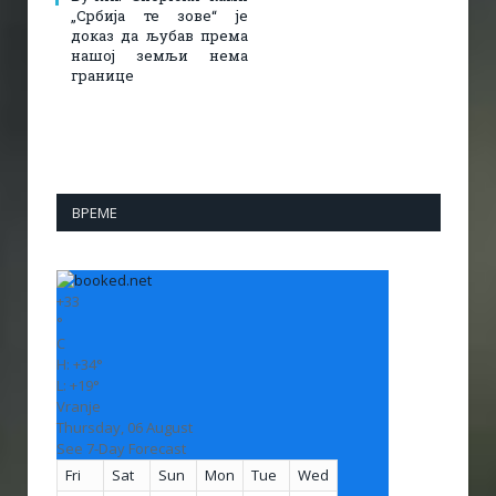
„Србија те зове“ је
доказ да љубав према
нашој земљи нема
границе
ВРЕМЕ
+
33
°
C
H:
+
34°
L:
+
19°
Vranje
Thursday, 06 August
See 7-Day Forecast
Fri
Sat
Sun
Mon
Tue
Wed