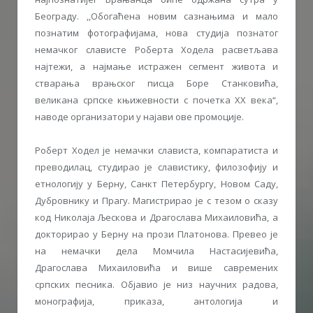
Београду. ,,Обогаћена новим сазнањима и мало
познатим фотографијама, нова студија познатог
немачког слависте Роберта Ходела расветљава
најтежи, а најмање истражен сегмент живота и
стварања врањског писца Боре Станковића,
великана српске књижевности с почетка XX века“,
наводе организатори у најави ове промоције.
Роберт Ходел је немачки слависта, компаратиста и
преводилац, студирао је славистику, филозофију и
етнологију у Берну, Санкт Петербургу, Новом Саду,
Дубровнику и Прагу. Магистрирао је с тезом о сказу
код Николаја Љескова и Драгослава Михаиловића, а
докторирао у Берну на прози Платонова. Превео је
на немачки дела Момчила Настасијевића,
Драгослава Михаиловића и више савремених
српских песника. Објавио је низ научних радова,
монографија, приказа, антологија и