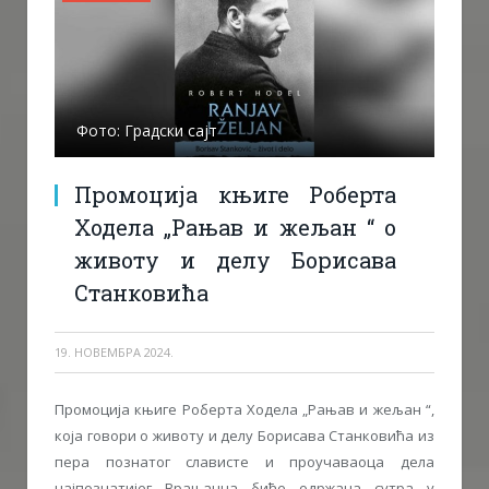
Фото: Градски сајт
Промоција књиге Роберта
Ходела „Рањав и жељан “ о
животу и делу Борисава
Станковића
19. НОВЕМБРА 2024.
Промоција књиге Роберта Ходела „Рањав и жељан “,
која говори о животу и делу Борисава Станковића из
пера познатог слависте и проучаваоца дела
најпознатијег Врањанца биће одржанa сутра у