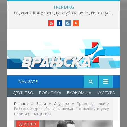
TRENDING
Одржана Конференција клубова Зоне „Исток“ уочи почетка нове сезоне
Youtube
Facebook
Instagram
RSS
NAVIGATE
ДРУШТВО
ПОЛИТИКА
ЕКОНОМИЈА
КУЛТУРА
ОБ
»
»
»
Почетна
Вести
Друштво
Промоција књиге
Роберта Ходела „Рањав и жељан “ о животу и делу
Борисава Станковића
ДРУШТВО