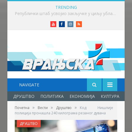
TRENDING
Викенд у знаку бициклизма у Врању
Youtube
Facebook
Instagram
RSS
NAVIGATE
ДРУШТВО
ПОЛИТИКА
ЕКОНОМИЈА
КУЛТУРА
ОБ
»
»
»
Почетна
Вести
Друштво
Код Нишлије
полиција пронашла 240 килограма резаног дувана
ДРУШТВО