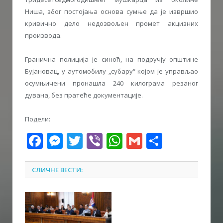
Ниша, због постојања основа сумње да је извршио
кривично дело недозвољен промет акцизних
производа.
Гранична полиција је синоћ, на подручју општине
Бујановац, у аутомобилу „субару“ којом је управљао
осумњичени пронашла 240 килограма резаног
дувана, без пратеће документације.
Подели:
Facebook
Messenger
Twitter
Viber
WhatsApp
Gmail
Share
СЛИЧНЕ ВЕСТИ: