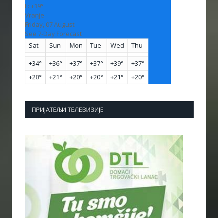
L:
+
19°
Vranje
Friday, 07 August
See 7-Day Forecast
Sat
Sun
Mon
Tue
Wed
Thu
+
34°
+
36°
+
37°
+
37°
+
39°
+
37°
+
20°
+
21°
+
20°
+
20°
+
21°
+
20°
ПРИЈАТЕЉИ ТЕЛЕВИЗИЈЕ