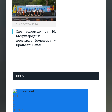
7. АВГУСТА 2026.
Све спремно за 10.
Међународни
фестивал фолклора у
Врањској Бањи
ВРЕМЕ
+
33
°
C
H:
+
33°