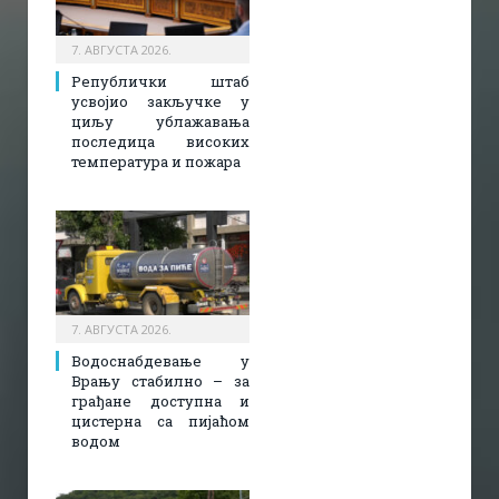
7. АВГУСТА 2026.
Републички штаб
усвојио закључке у
циљу ублажавања
последица високих
температура и пожара​
7. АВГУСТА 2026.
Водоснабдевање у
Врању стабилно – за
грађане доступна и
цистерна са пијаћом
водом