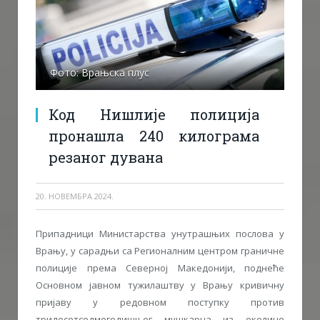
Фото: Врањска плус
Код Нишлије полиција
пронашла 240 килограма
резаног дувана
20. НОВЕМБРА 2024.
Припадници Министарства унутрашњих послова у
Врању, у сарадњи са Регионалним центром граничне
полиције према Северној Македонији, поднеће
Основном јавном тужилаштву у Врању кривичну
пријаву у редовном поступку против
тридесетседмогодишњег мушкарца из околине