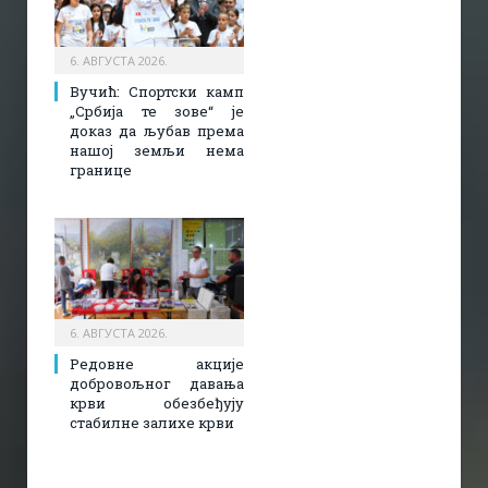
6. АВГУСТА 2026.
Вучић: Спортски камп
„Србија те зове“ је
доказ да љубав према
нашој земљи нема
границе
6. АВГУСТА 2026.
Редовне акције
добровољног давања
крви обезбеђују
стабилне залихе крви