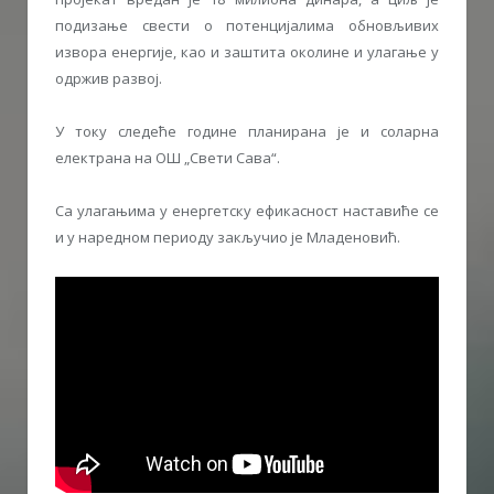
подизање свести о потенцијалима обновљивих
извора енергије, као и заштита околине и улагање у
одржив развој.
У току следеће године планирана је и соларна
електрана на ОШ „Свети Сава“.
Са улагањима у енергетску ефикасност наставиће се
и у наредном периоду закључио је Младеновић.