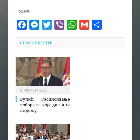
Подели:
Facebook
Messenger
Twitter
Viber
WhatsApp
Gmail
Share
СЛИЧНЕ ВЕСТИ:
6. АВГУСТА 2026.
Вучић: Расписивање
избора за који дан или
недељу