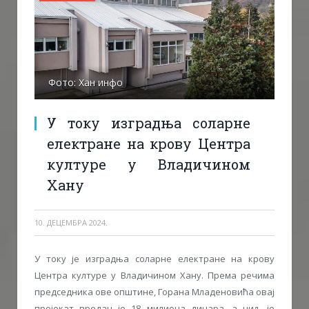
Фото: Хан инфо
У току изградња соларне
електране на крову Центра
културе у Владичином
Хану
10. ДЕЦЕМБРА 2024.
У току је изградња соларне електране на крову
Центра културе у Владичином Хану. Према речима
председника ове општине, Горана Младеновића овај
пројекат вредан је 18 милиона динара, а циљ је