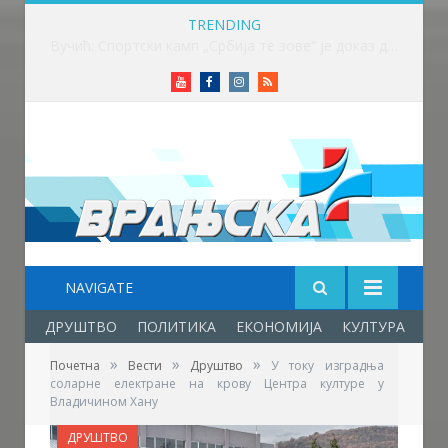
TRENDING
Вучић: Спортски камп „Србија те зове“ је доказ да љубав према нашој земљи нема границе
Youtube
Facebook
Instagram
RSS
NAVIGATE
ДРУШТВО
ПОЛИТИКА
ЕКОНОМИЈА
КУЛТУРА
ОБ
»
»
»
Почетна
Вести
Друштво
У току изградња
соларне електране на крову Центра културе у
Владичином Хану
ДРУШТВО