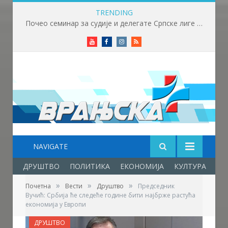
TRENDING
Почео семинар за судије и делегате Српске лиге „Исток“ у Крушевцу
Youtube
Facebook
Instagram
RSS
NAVIGATE
ДРУШТВО
ПОЛИТИКА
ЕКОНОМИЈА
КУЛТУРА
ОБ
»
»
»
Почетна
Вести
Друштво
Председник
Вучић: Србија ће следеће године бити најбрже растућа
економија у Европи
ДРУШТВО