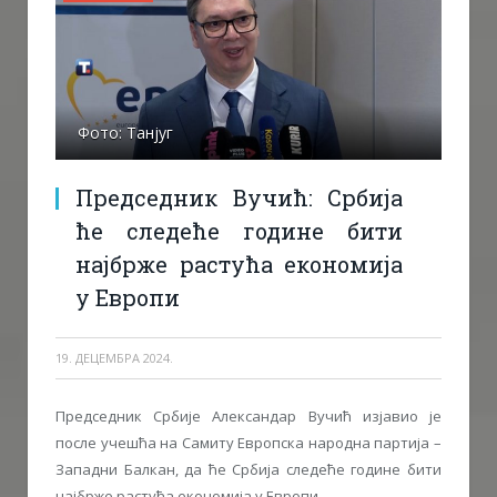
Фото: Танјуг
Председник Вучић: Србија
ће следеће године бити
најбрже растућа економија
у Европи
19. ДЕЦЕМБРА 2024.
Председник Србије Александар Вучић изјавио је
после учешћа на Самиту Европска народна партија –
Западни Балкан, да ће Србија следеће године бити
најбрже растућа економија у Европи.