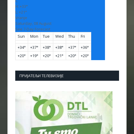
C
H:
+
33°
L:
+
21°
Vranje
Saturday, 08 August
See 7-Day Forecast
Sun
Mon
Tue
Wed
Thu
Fri
+
34°
+
37°
+
38°
+
38°
+
37°
+
36°
+
20°
+
19°
+
20°
+
21°
+
20°
+
20°
ПРИЈАТЕЉИ ТЕЛЕВИЗИЈЕ