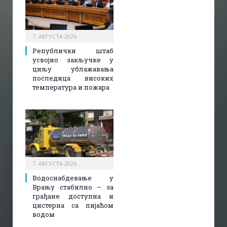
7. АВГУСТА 2026.
Републички штаб
усвојио закључке у
циљу ублажавања
последица високих
температура и пожара​
7. АВГУСТА 2026.
Водоснабдевање у
Врању стабилно – за
грађане доступна и
цистерна са пијаћом
водом