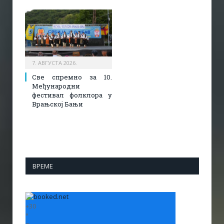
7. АВГУСТА 2026.
Све спремно за 10.
Међународни
фестивал фолклора у
Врањској Бањи
ВРЕМЕ
+
30
°