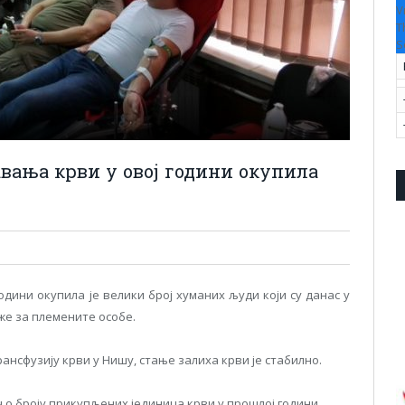
V
T
S
вања крви у овој години окупила
дини окупила је велики број хуманих људи који су данас у
же за племените особе.
нсфузију крви у Нишу, стање залиха крви је стабилно.
ч о броју прикупљених јединица крви у прошлој години.