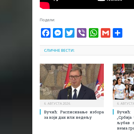
Подели:
Facebook
Messenger
Twitter
Viber
WhatsA
Gmai
Sh
СЛИЧНЕ ВЕСТИ:
6. АВГУСТА 2026.
6. АВГУСТА
Вучић: Расписивање избора
Вучић
за који дан или недељу
„Србија
љубав 
нема гр