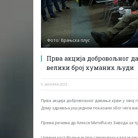
Фото: Врањска плус
Прва акција добровољног да
велики број хуманих људи
9. ЈАНУАРА 2025.
Прва акција добровољног давања крви у овој го
Дому здравља још једном показали због чега ва
Према речима др Алексе Митића из Завода за тра
Црвени крст Врање је при самом врху када је ре