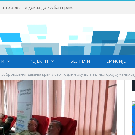
Вучић: Спортски камп „Србија те зове“ је доказ да љубав према нашој земљи нема границе
ТИ
ПРОЈЕКТИ
БЕЗ РЕЧИ
ЕМИСИЈЕ
а добровољног давања крви у овој години окупила велики број хуманих љ
+
°
C
H
L