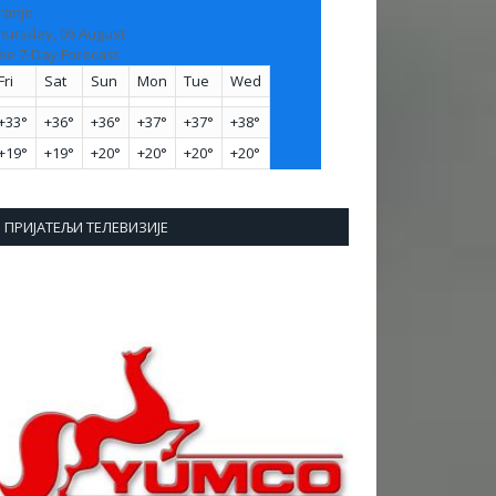
ranje
hursday, 06 August
ee 7-Day Forecast
Fri
Sat
Sun
Mon
Tue
Wed
+
33°
+
36°
+
36°
+
37°
+
37°
+
38°
+
19°
+
19°
+
20°
+
20°
+
20°
+
20°
ПРИЈАТЕЉИ ТЕЛЕВИЗИЈЕ