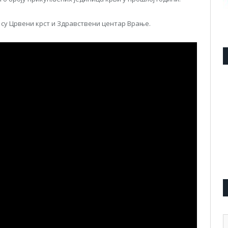
су Црвени крст и Здравствени центар Врање.
А