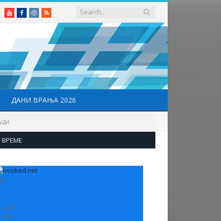
Youtube
Facebook
Instagram
RSS
ДАНИ ВРАЊА 2026
уди
ВРЕМЕ
33
:
+
34°
:
+
19°