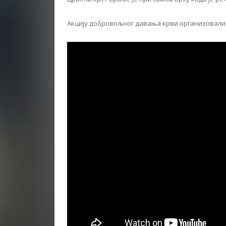
Акцију добровољног давања крви организовали 