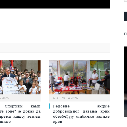
pp
l
are
П
 2026.
6. АВГУСТА 2026.
: Спортски камп
Редовне акције
 те зове“ је доказ да
добровољног давања крви
према нашој земљи
обезбеђују стабилне залихе
анице
крви