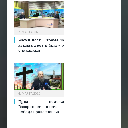
7. МАРТА 2025.
Часни пост – време за
хумана дела и бригу о
ближњима
4. МАРТА 2025.
Прва недеља
Васкршњег поста –
победа православља