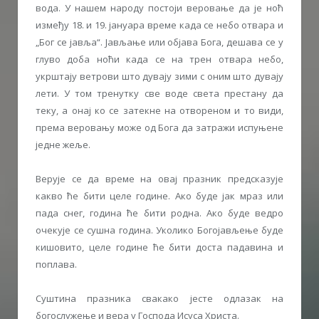
вода. У нашем народу постоји веровање да је ноћ
између 18. и 19. јануара време када се небо отвара и
„Бог се јавља“. Јављање или објава Бога, дешава се у
глуво доба ноћи када се на трен отвара небо,
укрштају ветрови што дувају зими с оним што дувају
лети. У том тренутку све воде света престану да
теку, а онај ко се затекне на отвореном и то види,
према веровању може од Бога да затражи испуњене
једне жеље.
Верује се да време на овај празник предсказује
какво ће бити целе године. Ако буде јак мраз или
пада снег, година ће бити родна. Ако буде ведро
очекује се сушна година. Уколико Богојављeње буде
кишовито, целе године ће бити доста падавина и
поплава.
Суштина празникa свакако јесте одлазак на
богослужење и вера у Господа Исуса Христа.