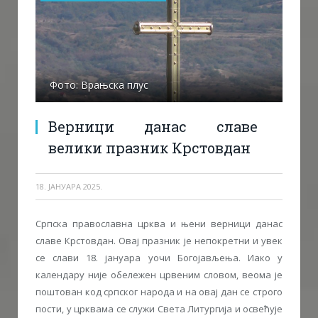
Фото: Врањска плус
Верници данас славе
велики празник Крстовдан
18. ЈАНУАРА 2025.
Српска православна црква и њени верници данас
славе Крстовдан. Овај празник је непокретни и увек
се слави 18. јануара уочи Богојављења. Иако у
календару није обележен црвеним словом, веома је
поштован код српског народа и на овај дан се строго
пости, у црквама се служи Света Литургија и освећује