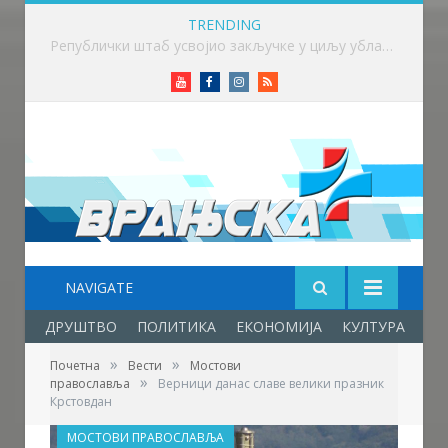
TRENDING
Викенд у знаку бициклизма у Врању
Youtube
Facebook
Instagram
RSS
NAVIGATE
ДРУШТВО
ПОЛИТИКА
ЕКОНОМИЈА
КУЛТУРА
ОБ
»
»
Почетна
Вести
Мостови
»
православља
Верници данас славе велики празник
Крстовдан
МОСТОВИ ПРАВОСЛАВЉА