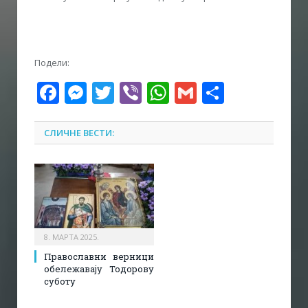
Подели:
Facebook
Messenger
Twitter
Viber
WhatsApp
Gmail
Share
СЛИЧНЕ ВЕСТИ:
8. МАРТА 2025.
Православни верници
обележавају Тодорову
суботу