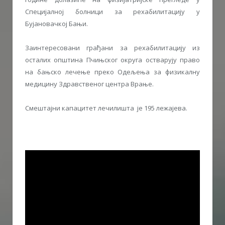
Специјалној болници за рехабилитацију у
Бујановачкој Бањи.
Заинтересовани грађани за рехабилитацију из
осталих општина Пчињског округа остварују право
на бањско лечење преко Одељења за физикалну
медицину Здравственог центра Врање.
Смештајни капацитет лечилишта је 195 лежајева.