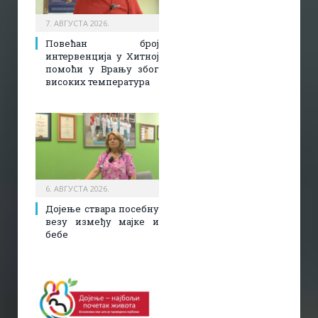
7. АВГУСТА 2026.
Повећан број
интервенција у Хитној
помоћи у Врању због
високих температура
6. АВГУСТА 2026.
Дојење ствара посебну
везу између мајке и
бебе