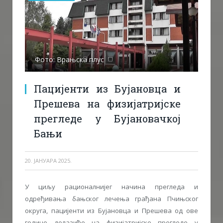
Фото: Врањска плус
Пацијенти из Бујановца и
Прешева на физијатријске
прегледе у Бујановачкој
Бањи
20. ЈАНУАРА 2025.
У циљу рационалнијег начина прегледа и
одређивања бањског лечења грађана Пчињског
округа, пацијенти из Бујановца и Прешева од ове
године долазиће на физијатријске прегледе у