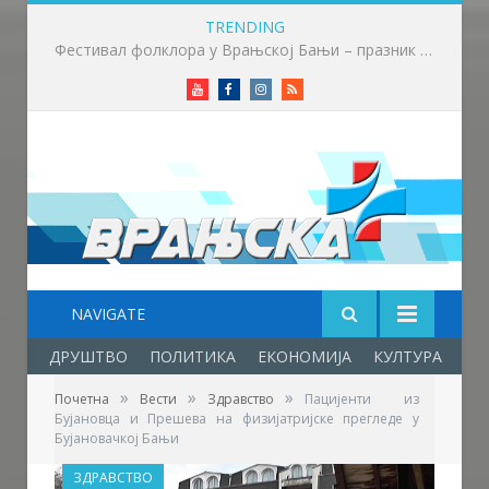
TRENDING
Приређен пријем за учеснике Фестивала фолклора у Врањској Бањи
Youtube
Facebook
Instagram
RSS
NAVIGATE
ДРУШТВО
ПОЛИТИКА
ЕКОНОМИЈА
КУЛТУРА
ОБ
»
»
»
Почетна
Вести
Здравство
Пацијенти из
Бујановца и Прешева на физијатријске прегледе у
Бујановачкој Бањи
ЗДРАВСТВО