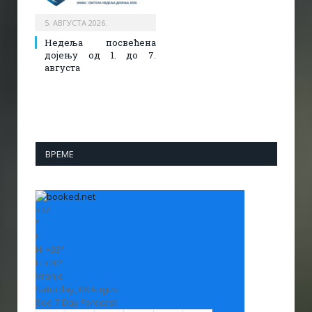
5. АВГУСТА 2026.
Недеља посвећена
дојењу од 1. до 7.
августа
ВРЕМЕ
+
32
°
C
H:
+
33°
L:
+
20°
Vranje
Saturday, 08 August
See 7-Day Forecast