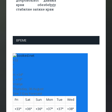
добровољног давања
крви обезбеђују
стабилне залихе крви
ВРЕМЕ
+
33
°
C
H:
+
34°
L:
+
19°
Vranje
Thursday, 06 August
See 7-Day Forecast
Fri
Sat
Sun
Mon
Tue
Wed
+
33°
+
36°
+
36°
+
37°
+
37°
+
38°