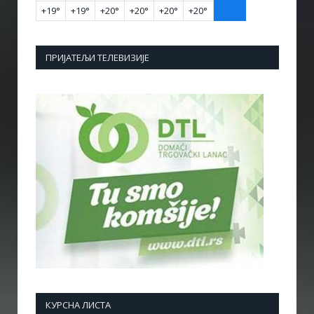
+
19°
+
19°
+
20°
+
20°
+
20°
+
20°
ПРИЈАТЕЉИ ТЕЛЕВИЗИЈЕ
КУРСНА ЛИСТА