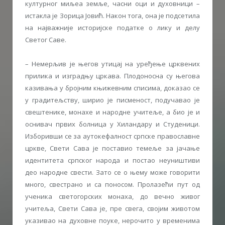
културног миљеа земље, часни оци и духовници –
истакла је Зорица Јовић. Након тога, она је подсетила
на најважније историјске податке о лику и делу
Светог Саве.
– Немерљив је његов утицај на уређење црквених
прилика и изградњу цркава. Плодоносна су његова
казивања у бројним књижевним списима, доказао се
у градитељству, ширио је писменост, подучавао је
свештенике, монахе и народне учитеље, а био је и
оснивач првих болница у Хиландару и Студеници.
Изборивши се за аутокефалност српске православне
цркве, Свети Сава је поставио темеље за јачање
идентитета српског народа и постао неуништиви
део народне свести. Зато се о њему може говорити
много, свестрано и са поносом. Пролазећи пут од
ученика светогорских монаха, до вечно живог
учитеља, Свети Сава је, пре свега, својим животом
указивао на духовне поуке, нерочито у временима