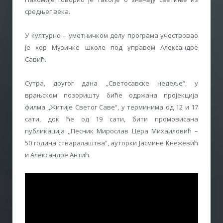
средњег века.
У културно – уметничком делу програма учествовао
је хор Музичке школе под управом Александре
Савић.
Сутра, другог дана ,,Светосавске недеље“, у
врањском позоришту биће одржана пројекција
филма ,,Житије Светог Саве“, у терминима од 12 и 17
сати, док ће од 19 сати, бити промовисана
публикација ,,Песник Мирослав Цера Михаиловић –
50 година стваралаштва“, ауторки Јасмине Кнежевић
и Александре Антић.