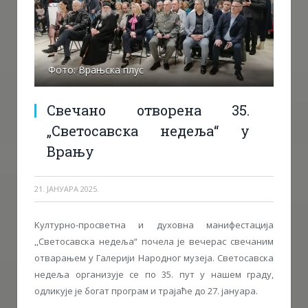
Фото: Врањска плус
Свечано отворена 35.
„Светосавска недеља“ у
Врању
21. ЈАНУАРА 2025.
Kултурно-просветнa и духовна манифестација
,,Светосавска недеља“ почела је вечерас свечаним
отварањем у Галерији Народног музеја. Светосавска
недеља организује се по 35. пут у нашем граду,
одликује је богат програм и трајаће до 27. јануара.