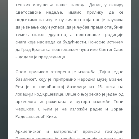
тешких искушења нашег народа. Данас, у оквиру
Светосавске недеље, имамо прилику да се
подсетимо на изузетну личност која нас је научила
да је знање кључ успеха, да је љубав према отаџбини
темељ сваког друштва, а поштовање традиције
снага која нас води ка будућности. Поносно истичем
да Град Врање са поштовањем чува име Светог Саве
– додала је председница.
Овом приликом отворена је изложба ,,Тајна једне
базилике“, коју је припремио Народни музеј Врање.
Реч је о хришћанској базилици из 15. века на
локацији код Кршевице. Више о њој рекао је један од
археолога истраживача и аутора изложбе Тони
Чершков. С њим је на изложби радио и Зоран
Радосављевић Кики.
Архиепископ и митрополит врањски господин
Пахомије говорио је такође о значају светиње из