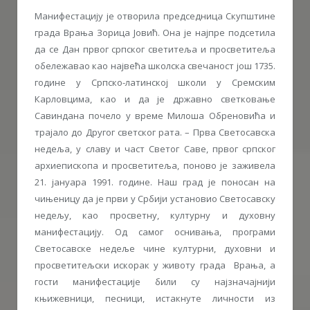
Манифестацију је отворила председница Скупштине
града Врања Зорица Јовић. Она је најпре подсетила
да се Дан првог српског светитеља и просветитеља
обележавао као највећа школска свечаност још 1735.
године у Српско-латинској школи у Сремским
Карловцима, као и да је државно светковање
Савиндана почело у време Милоша Обреновића и
трајало до Другог светског рата. – Прва Светосавска
недеља, у славу и част Светог Саве, првог српског
архиепископа и просветитеља, поново је заживела
21. јануара 1991. године. Наш град је поносан на
чињеницу да је први у Србији установио Светосавску
недељу, као просветну, културну и духовну
манифестацију. Од самог оснивања, програми
Светосавске недеље чине културни, духовни и
просветитељски искорак у животу града Врања, а
гости манифестације били су најзначајнији
књижевници, песници, истакнуте личности из