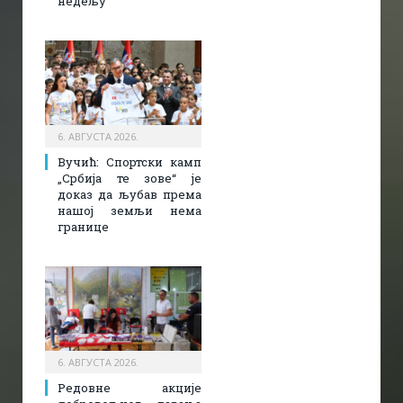
недељу
6. АВГУСТА 2026.
Вучић: Спортски камп
„Србија те зове“ је
доказ да љубав према
нашој земљи нема
границе
6. АВГУСТА 2026.
Редовне акције