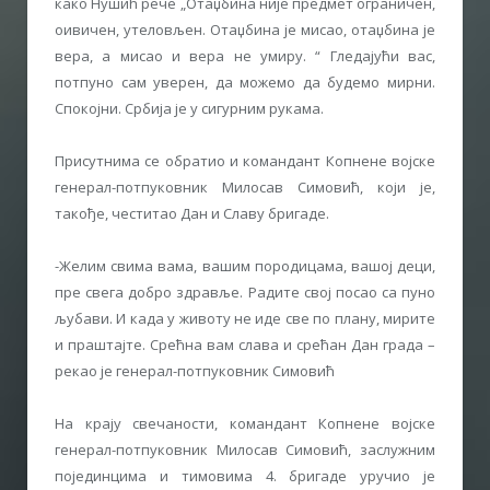
како Нушић рече „Отаџбина није предмет ограничен,
оивичен, утеловљен. Отаџбина је мисао, отаџбина је
вера, а мисао и вера не умиру. “ Гледајући вас,
потпуно сам уверен, да можемо да будемо мирни.
Спокојни. Србија је у сигурним рукама.
Присутнима се обратио и командант Копнене војске
генерал-потпуковник Милосав Симовић, који је,
такође, честитао Дан и Славу бригаде.
-Желим свима вама, вашим породицама, вашој деци,
пре свега добро здравље. Радите свој посао са пуно
љубави. И када у животу не иде све по плану, мирите
и праштајте. Срећна вам слава и срећан Дан града –
рекао је генерал-потпуковник Симовић
На крају свечаности, командант Копнене војске
генерал-потпуковник Милосав Симовић, заслужним
појединцима и тимовима 4. бригаде уручио је