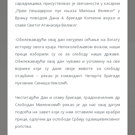
сарадницима, присуствовао је свечаности у касарни
„Први пешадијски пук књаза Милоша Великог“ у
Врању поводом Дана 4. бригаде Копнене војске и
славе Светог Атанасија Великог.
-Обележавајући овај дан негујемо сећање на богату
историју овога краја. Непоколебљивом вољом, наши
преци изборили су се за слободу наше државе.
Обележавајући овај дан чувамо и успомену на све
војнике који су дали своје животе за слободу
отаџбине – рекао је командант Четврте бригаде
пуковник Синиша Николић.
Честитајући Дан и славу бригаде, градоначелник др
Слободан Миленковић рекао је да нас овај датум
подсећа на завет који су нам оставили наши храбри
преци, одлучни да ослободе Србију од вишевековног
ропства.