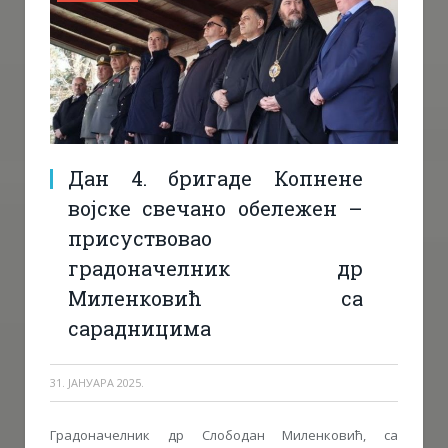
Дан 4. бригаде Копнене
војске свечано обележен –
присуствовао
градоначелник др
Миленковић са
сарадницима
31. ЈАНУАРА 2025.
Градоначелник др Слободан Миленковић, са