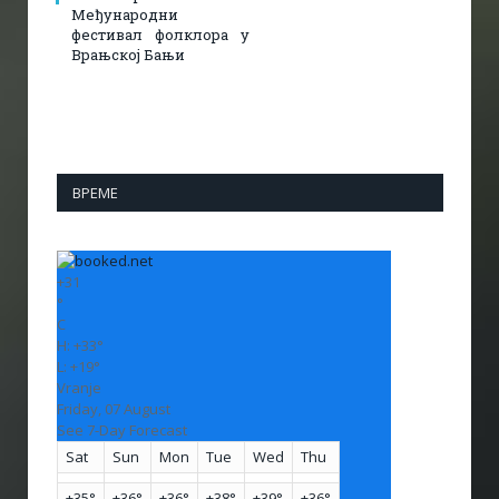
Међународни
фестивал фолклора у
Врањској Бањи
ВРЕМЕ
+
31
°
C
H:
+
33°
L:
+
19°
Vranje
Friday, 07 August
See 7-Day Forecast
Sat
Sun
Mon
Tue
Wed
Thu
+
35°
+
36°
+
36°
+
38°
+
39°
+
36°