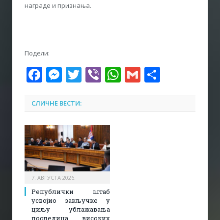
награде и признања.
Подели:
Facebook
Messenger
Twitter
Viber
WhatsApp
Gmail
Share
СЛИЧНЕ ВЕСТИ:
7. АВГУСТА 2026.
Републички штаб
усвојио закључке у
циљу ублажавања
последица високих