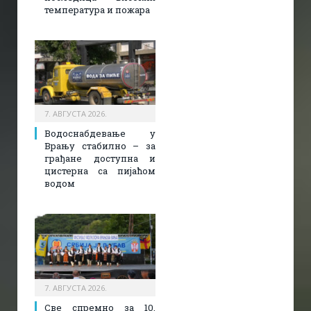
температура и пожара​
7. АВГУСТА 2026.
Водоснабдевање у
Врању стабилно – за
грађане доступна и
цистерна са пијаћом
водом
7. АВГУСТА 2026.
Све спремно за 10.