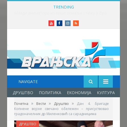
TRENDING
Млади аниматори из више земаља стижу у Врање – почиње „Златни пуж“
Youtube
Facebook
Instagram
RSS
NAVIGATE
ДРУШТВО
ПОЛИТИКА
ЕКОНОМИЈА
КУЛТУРА
ОБ
»
»
»
Почетна
Вести
Друштво
Дан 4. бригаде
Копнене војске свечано обележен – присуствовао
градоначелник др Миленковић са сарадницима
ДРУШТВО