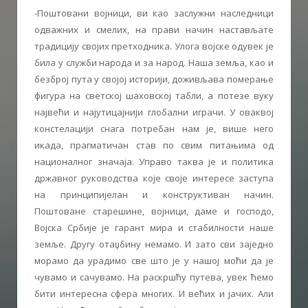
-Поштовани војници, ви као заслужни наследници
одважних и смелих, на прави начин настављате
традицију својих претходника. Улога војске одувек је
била у служби народа и за народ. Наша земља, као и
безброј пута у својој историји, доживљава померање
фигура на светској шаховској табли, а потезе вуку
највећи и најутицајнији глобални играчи. У оваквој
констелацији снага потребан нам је, више него
икада, прагматичан став по свим питањима од
националног значаја. Управо таква је и политика
државног руководства које своје интересе заступа
на принципијелан и конструктиван начин.
Поштоване старешине, војници, даме и господо,
Војска Србије је гарант мира и стабилности наше
земље. Другу отаџбину немамо. И зато сви заједно
морамо да урадимо све што је у нашој моћи да је
чувамо и сачувамо. На раскршћу путева, увек ћемо
бити интересна сфера многих. И већих и јачих. Али