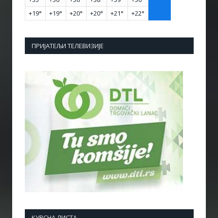
+
19°
+
19°
+
20°
+
20°
+
21°
+
22°
ПРИЈАТЕЉИ ТЕЛЕВИЗИЈЕ
КУРСНА ЛИСТА