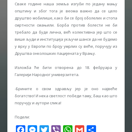
Сваке године наша земља изгуби по једану мању
општину и због тога је веома важно да се цело
друштво мобилише, како би се број оболелих и стопа
смртности смањили. Борба против болести не би
требало да буде лична, већ колективна јер што се
више људи и институција укључи шансе да не будемо
у врху у Европи по броју умрлих су веће, поручују из
Друштва онколошких пацијената у Врању.
Изложба ће бити отворена до 18. фебруара у
Галерији Народног универзитета.
-Брините о свом здрављу јер је оно највеће
богатство! И нека светлост победи таму, баш као што
поручују и аутори слика!
Подели:
Facebook
Messenger
Twitter
Viber
WhatsApp
Gmail
Share