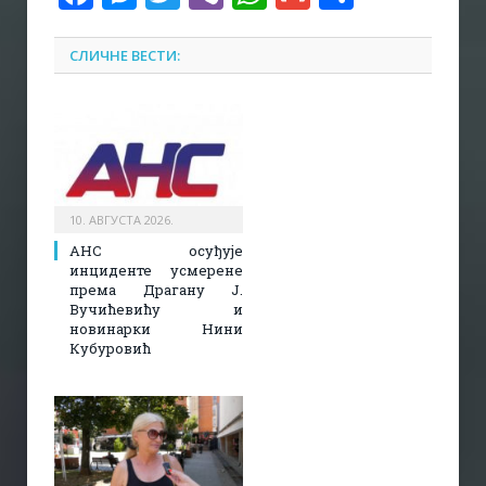
СЛИЧНЕ ВЕСТИ:
10. АВГУСТА 2026.
АНС осуђује
инциденте усмерене
према Драгану Ј.
Вучићевићу и
новинарки Нини
Кубуровић