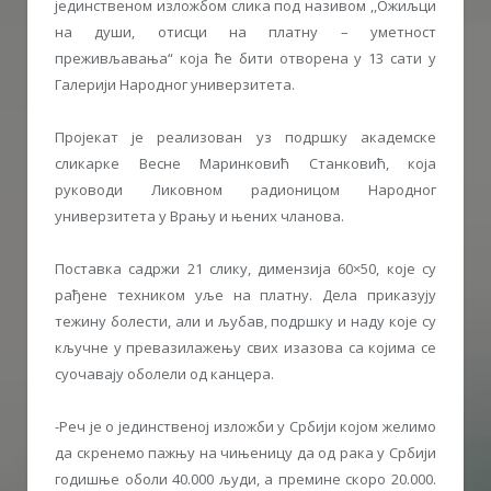
јединственом изложбом слика под називом ,,Ожиљци
на души, отисци на платну – уметност
преживљавања“ која ће бити отворена у 13 сати у
Галерији Народног универзитета.
Пројекат је реализован уз подршку академске
сликарке Весне Маринковић Станковић, која
руководи Ликовном радионицом Народног
универзитета у Врању и њених чланова.
Поставка садржи 21 слику, димензија 60×50, које су
рађене техником уље на платну. Дела приказују
тежину болести, али и љубав, подршку и наду које су
кључне у превазилажењу свих изазова са којима се
суочавају оболели од канцера.
-Реч је о јединственој изложби у Србији којом желимо
да скренемо пажњу на чињеницу да од рака у Србији
годишње оболи 40.000 људи, а премине скоро 20.000.