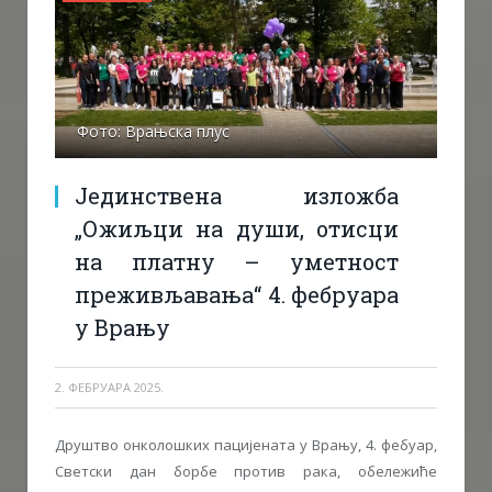
Фото: Врањска плус
Јединствена изложба
„Ожиљци на души, отисци
на платну – уметност
преживљавања“ 4. фебруара
у Врању
2. ФЕБРУАРА 2025.
Друштво онколошких пацијената у Врању, 4. фебуар,
Светски дан борбе против рака, обележиће