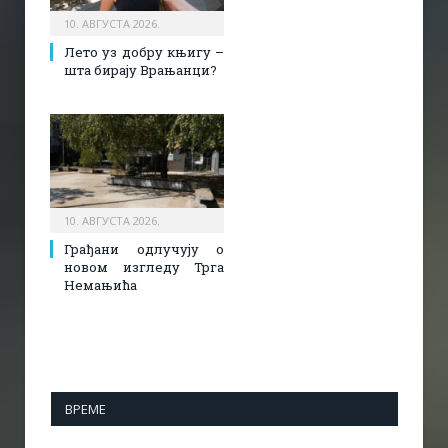
10. АВГУСТА 2026.
Лето уз добру књигу –
шта бирају Врањанци?
10. АВГУСТА 2026.
Грађани одлучују о
новом изгледу Трга
Немањића
ВРЕМЕ