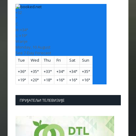
+
32
°
C
H:
+
34°
L:
+
19°
Vranje
Monday, 10 August
See 7-Day Forecast
Tue
Wed
Thu
Fri
Sat
Sun
+
36°
+
35°
+
33°
+
34°
+
34°
+
35°
+
19°
+
20°
+
18°
+
16°
+
16°
+
16°
ПРИЈАТЕЉИ ТЕЛЕВИЗИЈЕ