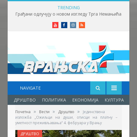
TRENDING
Грађани одлучују о новом изгледу Трга Немањића
Youtube
Facebook
Instagram
RSS
NAVIGATE
ДРУШТВО
ПОЛИТИКА
ЕКОНОМИЈА
КУЛТУРА
ОБ
»
»
»
Почетна
Вести
Друштво
Јединствена
изложба „Ожиљци на души, отисци на платну –
уметност преживљавања“ 4. фебруара у Врању
ДРУШТВО