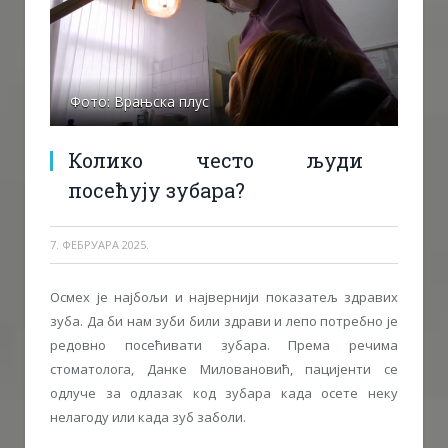
Фото: Врањска плус
Колико често људи
посећују зубара?
7. ФЕБРУАРА 2025.
Осмех је најбољи и највернији показатељ здравих
зуба. Да би нам зуби били здрави и лепо потребно је
редовно посећивати зубара. Према речима
стоматолога, Данке Миловановић, пацијенти се
одлуче за одлазак код зубара када осете неку
нелагоду или када зуб заболи.