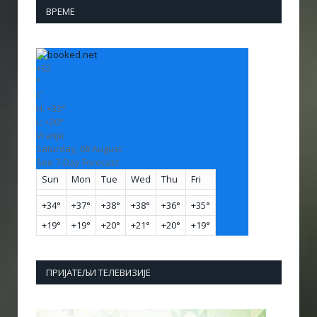
ВРЕМЕ
+
32
°
C
H:
+
33°
L:
+
20°
Vranje
Saturday, 08 August
See 7-Day Forecast
Sun
Mon
Tue
Wed
Thu
Fri
+
34°
+
37°
+
38°
+
38°
+
36°
+
35°
+
19°
+
19°
+
20°
+
21°
+
20°
+
19°
ПРИЈАТЕЉИ ТЕЛЕВИЗИЈЕ