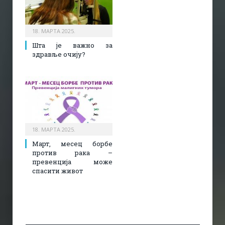
18. МАРТА 2025.
Шта је важно за
здравље очију?
18. МАРТА 2025.
Март, месец борбе
против рака –
превенција може
спасити живот