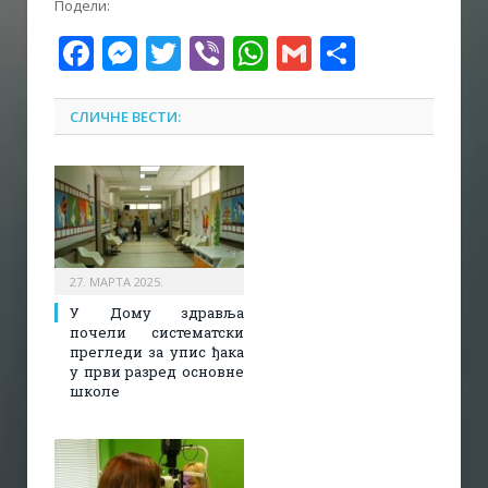
Подели:
Facebook
Messenger
Twitter
Viber
WhatsApp
Gmail
Share
СЛИЧНЕ ВЕСТИ:
27. МАРТА 2025.
У Дому здравља
почели систематски
прегледи за упис ђака
у први разред основне
школе