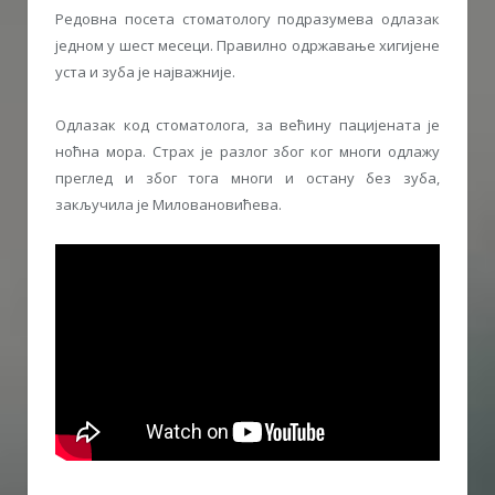
Редовна посета стоматологу подразумева одлазак
једном у шест месеци. Правилно одржавање хигијене
уста и зуба је најважније.
Одлазак код стоматолога, за већину пацијената је
ноћна мора. Страх је разлог због ког многи одлажу
преглед и због тога многи и остану без зуба,
закључила је Миловановићева.