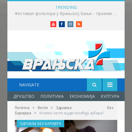
TRENDING
Приређен пријем за учеснике Фестивала фолклора у Врањској Бањи
Youtube
Facebook
Instagram
RSS
NAVIGATE
ДРУШТВО
ПОЛИТИКА
ЕКОНОМИЈА
КУЛТУРА
ОБ
»
»
Почетна
Вести
Здравље без
»
баријера
Колико често људи посећују зубара?
ЗДРАВЉЕ БЕЗ БАРИЈЕРА