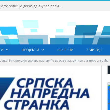
Вучић: Спортски камп „Србија те зове“ је доказ да љубав према нашој земљи нема границе
ТИ
ПРОЈЕКТИ
БЕЗ РЕЧИ
ЕМИСИЈЕ
рање: Институције државе наставиће да раде искључиво у интересу грађ
+
°
C
H
L