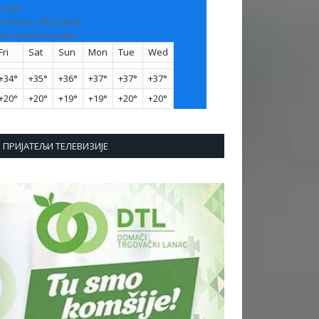
ranje
hursday, 06 August
ee 7-Day Forecast
Fri
Sat
Sun
Mon
Tue
Wed
+
34°
+
35°
+
36°
+
37°
+
37°
+
37°
+
20°
+
20°
+
19°
+
19°
+
20°
+
20°
ПРИЈАТЕЉИ ТЕЛЕВИЗИЈЕ