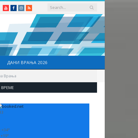
Youtube
Facebook
Instagram
RSS
ДАНИ ВРАЊА 2026
ана Врања
ВРЕМЕ
33
:
+
34°
:
+
19°