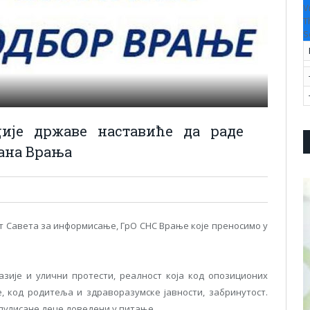
V
T
S
ије државе наставиће да раде
ана Врања
ст Савета за информисање, ГрО СНС Врање које преносимо у
зије и улични протести, реалност која код опозиционих
е, код родитеља и здраворазумске јавности, забринутост.
ипулисане деце доведени у питање.