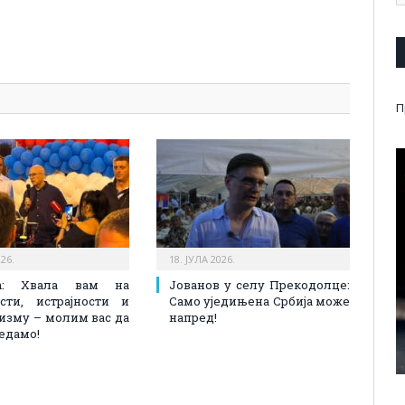
pp
l
are
П
026.
18. ЈУЛА 2026.
ић: Хвала вам на
Јованов у селу Прекодолце:
сти, истрајности и
Само уједињена Србија може
изму – молим вас да
напред!
редамо!