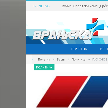
TRENDING
ПОЧЕТНА
ВЕС
»
»
»
-
Почетна
Вести
Политика
ГрО СНС В
ПОЛИТИКА