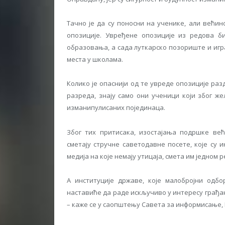
Тачно је да су поносни на ученике, али већин
опозиције. Увређене опозиције из редова би
образовања, а сада луткарско позориште и игра
места у школама.
Колико је опаснији од те увреде опозиције раз
разреда, знају само они ученици који због ж
изманипулисаних појединаца.
Због тих притисака, изостајања подршке ве
сметају стручне саветодавне посете, које су 
медија на које немају утицаја, смета им једном р
А институције државе, које малобројни одб
наставиће да раде искључиво у интересу грађа
– каже се у саопштењу Савета за информисање,