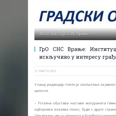
Фото: лого ГрО СНС Врање
ГрО СНС Врање: Институц
искључиво у интересу грађ
13. МАРТА 2025.
У нашу редакцију стигло је саопштење за јавно
целости:
– Тотална обустава наставе матураната Гимна
одборника изазива понос, буди с друге стран
Оправдану, јер су сигурност и будућност изман