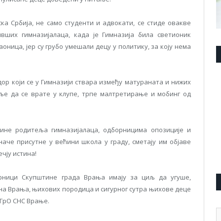
ска Србија, не само студенти и адвокати, се стиде овакве
вших гимназијалаца, када је Гимназија била светионик
оница, јер су грубо умешали децу у политику, за коју нема
дор који се у Гимназији ствара између матураната и нижих
еље да се врате у клупе, трпе малтретирање и мобинг од
ћине родитеља гимназијалаца, одборницима опозиције и
иначе присутне у већини школа у граду, сметају им објаве
ечју истина!
орници Скупштине града Врања имају за циљ да угуше,
на Врања, њихових породица и сигурног сутра њихове деце
 ГрО СНС Врање.
А