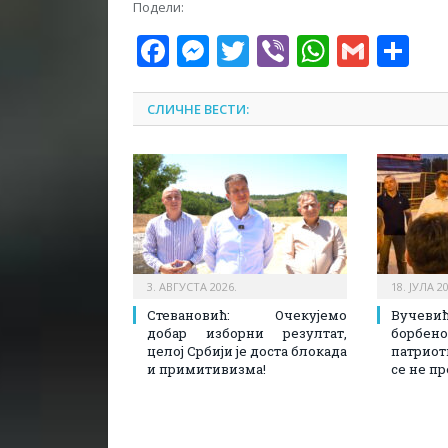
Подели:
Facebook
Messenger
Twitter
Viber
WhatsA
Gmai
Sh
СЛИЧНЕ ВЕСТИ:
3. АВГУСТА 2026.
18. ЈУЛА 2
Стевановић: Очекујемо
Вучев
добар изборни резултат,
борбено
целој Србији је доста блокада
патриот
и примитивизма!
се не п