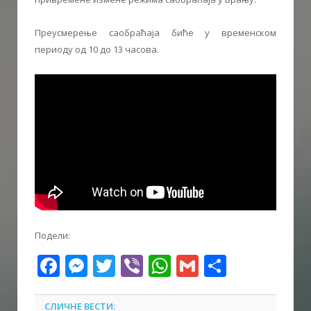
Преусмерење саобраћаја биће у временском
периоду од 10 до 13 часова.
Подели:
Facebook
Messenger
Twitter
Viber
WhatsApp
Gmail
Share
СЛИЧНЕ ВЕСТИ: