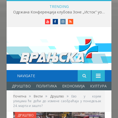
TRENDING
Одржана Конференција клубова Зоне „Исток“ уочи почетка нове сезоне
Youtube
Facebook
Instagram
RSS
NAVIGATE
ДРУШТВО
ПОЛИТИКА
ЕКОНОМИЈА
КУЛТУРА
ОБ
»
»
»
Почетна
Вести
Друштво
Ево у којим
улицама ће доћи до измене саобраћаја у понедељак
24. марта и зашто?
ДРУШТВО