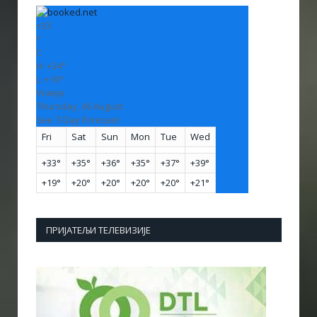
+
33
°
C
H:
+
34°
L:
+
19°
Vranje
Thursday, 06 August
See 7-Day Forecast
Fri
Sat
Sun
Mon
Tue
Wed
+
33°
+
35°
+
36°
+
35°
+
37°
+
39°
+
19°
+
20°
+
20°
+
20°
+
20°
+
21°
ПРИЈАТЕЉИ ТЕЛЕВИЗИЈЕ