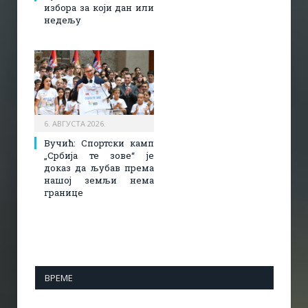
избора за који дан или
недељу
6. АВГУСТА 2026.
Вучић: Спортски камп
„Србија те зове“ је
доказ да љубав према
нашој земљи нема
границе
ВРЕМЕ