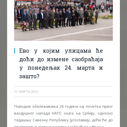
Ево у којим улицама ће
доћи до измене саобраћаја
у понедељак 24. марта и
зашто?
21. МАРТА 2025.
Поводом обележавања 26 година од почетка првог
ваздушног напада НАТО снага на Србију, односно
тадашњу Савезну Републику Југославију, доћи ће до
привремене измене режима саобраћаја у Врању.