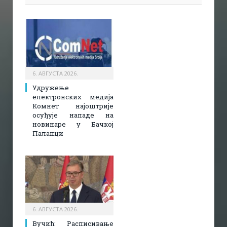
6. АВГУСТА 2026.
Удружење
електронских медија
Комнет најоштрије
осуђује нападе на
новинаре у Бачкој
Паланци
6. АВГУСТА 2026.
Вучић: Расписивање