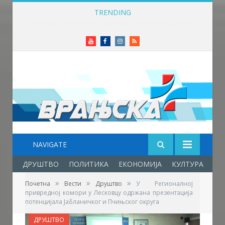
TRENDING
Данас је Света Петка Трнова
Youtube
Facebook
Instagram
RSS
NAVIGATE
ДРУШТВО
ПОЛИТИКА
ЕКОНОМИЈА
КУЛТУРА
ОБ
»
»
»
Почетна
Вести
Друштво
У Регионалној
привредној комори у Лесковцу одржана презентација
потенцијала Јабланичког и Пчињског округа
ДРУШТВО