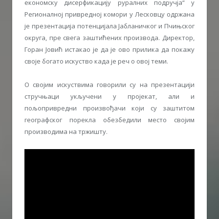
економску дисерфикацију руралних подручја“ у
Регионалној привредној комори у Лесковцу одржана
је презентација потенцијала Јабланичког и Пчињског
округа, пре свега заштићених производа. Директор,
Горан Јовић истакао је да је ово прилика да покажу
своје богато искуство када је реч о овој теми.
О својим искуствима говорили су на презентацији
стручњаци укључени у пројекат, али и
пољопривредни произвођачи који су заштитом
географског порекла обезбедили место својим
производима на тржишту.