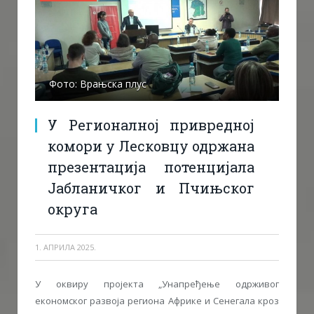
Фото: Врањска плус
У Регионалној привредној
комори у Лесковцу одржана
презентација потенцијала
Јабланичког и Пчињског
округа
1. АПРИЛА 2025.
У оквиру пројекта „Унапређење одрживог
економског развоја региона Африке и Сенегала кроз