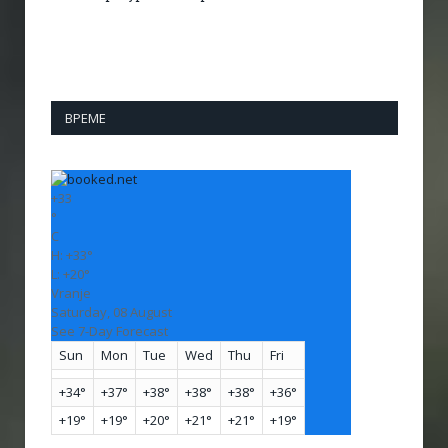
ВРЕМЕ
+
33
°
C
H:
+
33°
L:
+
20°
Vranje
Saturday, 08 August
See 7-Day Forecast
Sun
Mon
Tue
Wed
Thu
Fri
+
34°
+
37°
+
38°
+
38°
+
38°
+
36°
+
19°
+
19°
+
20°
+
21°
+
21°
+
19°