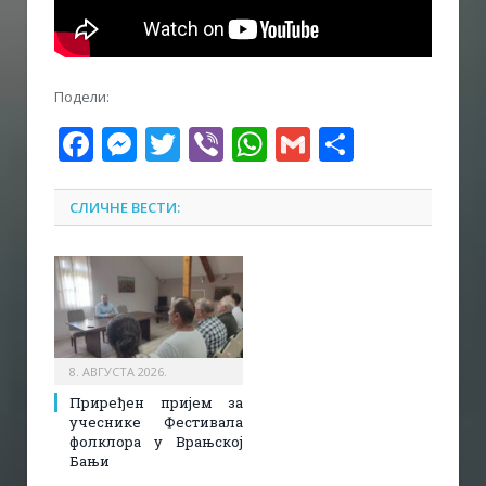
Подели:
Facebook
Messenger
Twitter
Viber
WhatsApp
Gmail
Share
СЛИЧНЕ ВЕСТИ:
8. АВГУСТА 2026.
Приређен пријем за
учеснике Фестивала
фолклора у Врањској
Бањи