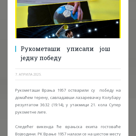
Рукометаши уписали још
једну победу
7. АПРИЛА 2025.
Рукометаши Врања 1957 остварили су победу на
домаћем терену, савладавши лазаревачку Колубару
резултатом 36:32 (19:14), у утакмици 21. кола Супер
рукометне лиге.
Следећег викенда ће врањска екипа гостоваће
Војводини. РК Врање 1957 налази се на шестом месту