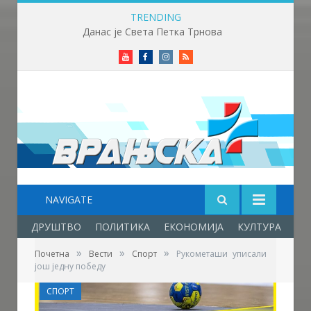
TRENDING
Данас је Света Петка Трнова
Youtube
Facebook
Instagram
RSS
NAVIGATE
ДРУШТВО
ПОЛИТИКА
ЕКОНОМИЈА
КУЛТУРА
ОБ
»
»
»
Почетна
Вести
Спорт
Рукометаши уписали
још једну победу
СПОРТ