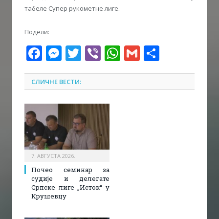
табеле Супер рукометне лиге.
Подели:
Facebook
Messenger
Twitter
Viber
WhatsApp
Gmail
Share
СЛИЧНЕ ВЕСТИ:
7. АВГУСТА 2026.
Почео семинар за
судије и делегате
Српске лиге „Исток“ у
Крушевцу