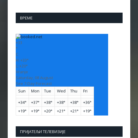
ВРЕМЕ
+
33
°
C
H:
+
33°
L:
+
20°
Vranje
Saturday, 08 August
See 7-Day Forecast
Sun
Mon
Tue
Wed
Thu
Fri
+
34°
+
37°
+
38°
+
38°
+
38°
+
36°
+
19°
+
19°
+
20°
+
21°
+
21°
+
19°
ПРИЈАТЕЉИ ТЕЛЕВИЗИЈЕ