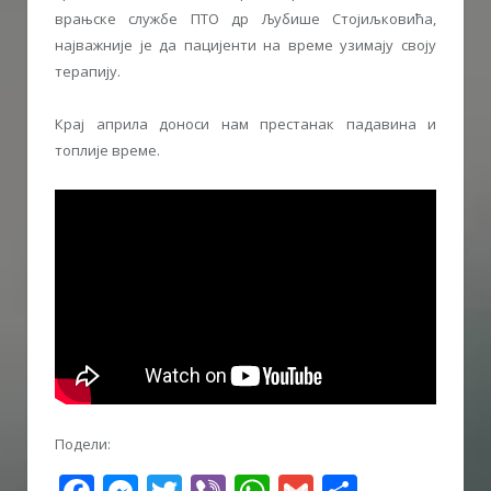
врањске службе ПТО др Љубише Стојиљковића,
најважније је да пацијенти на време узимају своју
терапију.
Крај априла доноси нам престанак падавина и
топлије време.
Подели: