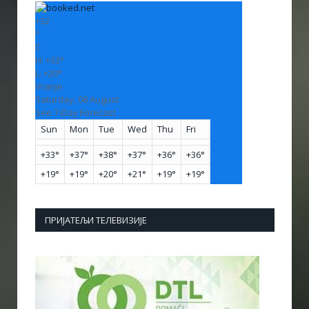
+
32
°
C
H:
+
33°
L:
+
20°
Vranje
Saturday, 08 August
See 7-Day Forecast
Sun
Mon
Tue
Wed
Thu
Fri
+
33°
+
37°
+
38°
+
37°
+
36°
+
36°
+
19°
+
19°
+
20°
+
21°
+
19°
+
19°
ПРИЈАТЕЉИ ТЕЛЕВИЗИЈЕ