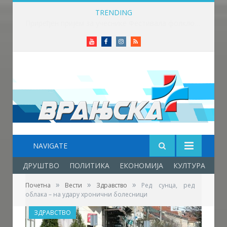
TRENDING
Приређен пријем за учеснике Фестивала фолклора у Врањској Бањи
Youtube
Facebook
Instagram
RSS
NAVIGATE
ДРУШТВО
ПОЛИТИКА
ЕКОНОМИЈА
КУЛТУРА
ОБ
»
»
»
Почетна
Вести
Здравство
Ред сунца, ред
облака – на удару хронични болесници
ЗДРАВСТВО