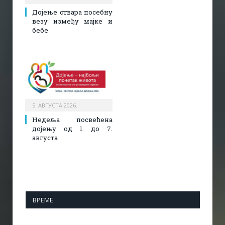
Дојење ствара посебну
везу између мајке и
бебе
5. АВГУСТА 2026.
Недеља посвећена
дојењу од 1. до 7.
августа
ВРЕМЕ