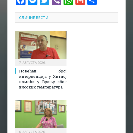
Facebook
Messenger
Twitter
Viber
WhatsApp
Gmail
Share
СЛИЧНЕ ВЕСТИ:
7. АВГУСТА 2026.
Повећан број
интервенција у Хитној
помоћи у Врању због
високих температура
6. АВГУСТА 2026.