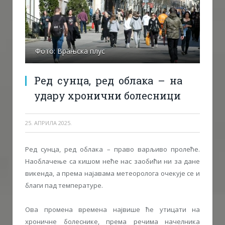
Фото: Врањска плус
Ред сунца, ред облака – на
удару хронични болесници
25. АПРИЛА 2025.
Ред сунца, ред облака – право варљиво пролеће.
Наоблачење са кишом неће нас заобићи ни за дане
викенда, а према најавама метеоролога очекује се и
благи пад температуре.
Ова промена времена највише ће утицати на
хроничне болеснике, према речима начелника