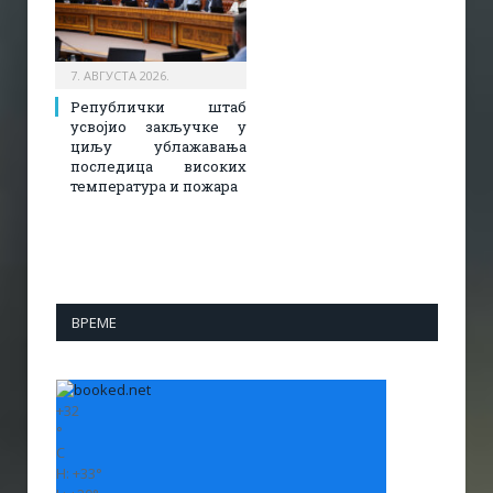
7. АВГУСТА 2026.
Републички штаб
усвојио закључке у
циљу ублажавања
последица високих
температура и пожара​
ВРЕМЕ
+
32
°
C
H:
+
33°