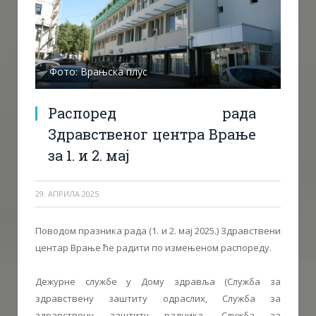
Фото: Врањска плус
Распоред рада
Здравственог центра Врање
за 1. и 2. мај
29. АПРИЛА 2025.
Поводом празника рада (1. и 2. мај 2025.) Здравствени
центар Врање ће радити по измењеном распореду.
Дежурне службе у Дому здравља (Служба за
здравствену заштиту одраслих, Служба за
здравствену заштиту радника, Служба за