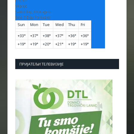
L:
+
20°
Vranje
Saturday, 08 August
See 7-Day Forecast
Sun
Mon
Tue
Wed
Thu
Fri
+
33°
+
37°
+
38°
+
37°
+
36°
+
36°
+
19°
+
19°
+
20°
+
21°
+
19°
+
19°
ПРИЈАТЕЉИ ТЕЛЕВИЗИЈЕ