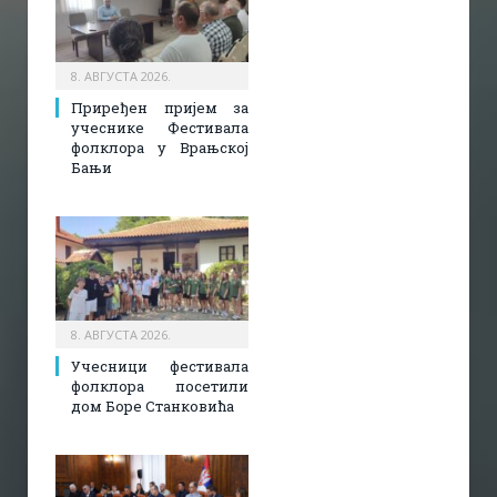
8. АВГУСТА 2026.
Приређен пријем за
учеснике Фестивала
фолклора у Врањској
Бањи
8. АВГУСТА 2026.
Учесници фестивала
фолклора посетили
дом Боре Станковића