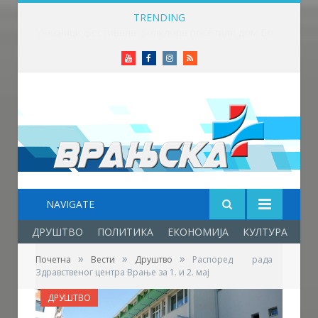
TRENDING
Данас је Света Петка Трнова
Youtube
Facebook
Instagram
RSS
NAVIGATE
ДРУШТВО
ПОЛИТИКА
ЕКОНОМИЈА
КУЛТУРА
ОБ
»
»
»
Почетна
Вести
Друштво
Распоред рада
Здравственог центра Врање за 1. и 2. мај
ДРУШТВО