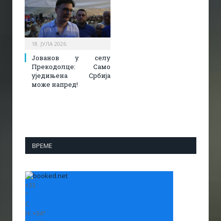
18. ЈУЛА 2026.
Јованов у селу
Прекодолце: Само
уједињена Србија
може напред!
ВРЕМЕ
+
33
°
C
H:
+
34°