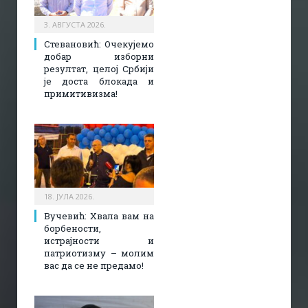
3. АВГУСТА 2026.
Стевановић: Очекујемо
добар изборни
резултат, целој Србији
је доста блокада и
примитивизма!
18. ЈУЛА 2026.
Вучевић: Хвала вам на
борбености,
истрајности и
патриотизму – молим
вас да се не предамо!