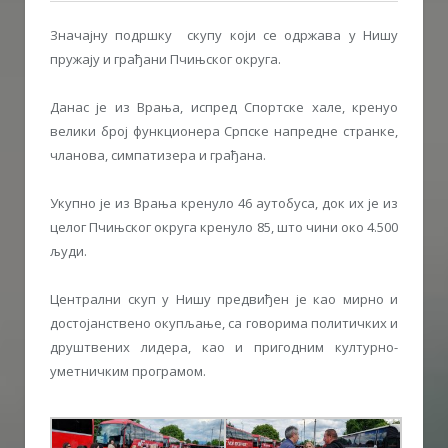
Значајну подршку скупу који се одржава у Нишу
пружају и грађани Пчињског округа.
Данас је из Врања, испред Спортске хале, кренуо
велики број функционера Српске напредне странке,
чланова, симпатизера и грађана.
Укупно је из Врања кренуло 46 аутобуса, док их је из
целог Пчињског округа кренуло 85, што чини око 4.500
људи.
Централни скуп у Нишу предвиђен је као мирно и
достојанствено окупљање, са говорима политичких и
друштвених лидера, као и пригодним културно-
уметничким програмом.