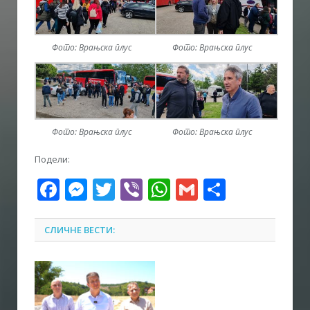
Фото: Врањска плус
Фото: Врањска плус
Фото: Врањска плус
Фото: Врањска плус
Подели:
Facebook
Messenger
Twitter
Viber
WhatsApp
Gmail
Share
СЛИЧНЕ ВЕСТИ: