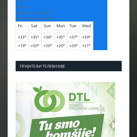
L:
+
19°
Vranje
Thursday, 06 August
See 7-Day Forecast
Fri
Sat
Sun
Mon
Tue
Wed
+
33°
+
35°
+
36°
+
35°
+
37°
+
39°
+
19°
+
20°
+
20°
+
20°
+
20°
+
21°
ПРИЈАТЕЉИ ТЕЛЕВИЗИЈЕ