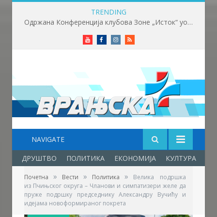
TRENDING
Одржана Конференција клубова Зоне „Исток“ уочи почетка нове сезоне
Youtube
Facebook
Instagram
RSS
NAVIGATE
ДРУШТВО
ПОЛИТИКА
ЕКОНОМИЈА
КУЛТУРА
ОБ
»
»
»
Почетна
Вести
Политика
Велика подршка
из Пчињског округа – Чланови и симпатизери желе да
пруже подршку председнику Александру Вучићу и
идејама новоформираног покрета