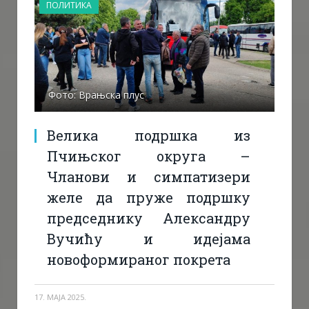
ПОЛИТИКА
Фото: Врањска плус
Велика подршка из
Пчињског округа –
Чланови и симпатизери
желе да пруже подршку
председнику Александру
Вучићу и идејама
новоформираног покрета
17. МАЈА 2025.