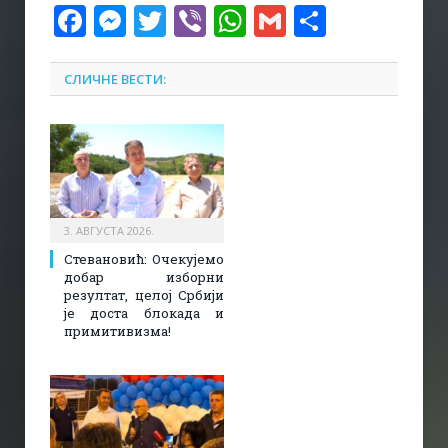
Facebook
Messenger
Twitter
Viber
WhatsApp
Gmail
Share
СЛИЧНЕ ВЕСТИ:
3. АВГУСТА 2026.
Стевановић: Очекујемо
добар изборни
резултат, целој Србији
је доста блокада и
примитивизма!