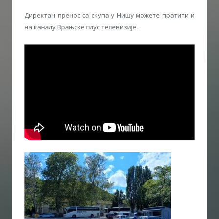
Директан пренос са скупа у Нишу можете пратити и
на каналу Врањске плус телевизије.