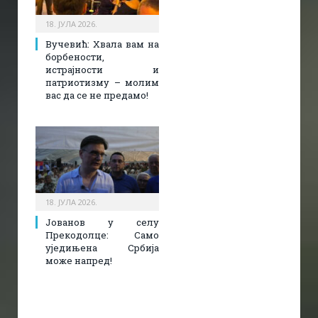
18. ЈУЛА 2026.
Вучевић: Хвала вам на
борбености,
истрајности и
патриотизму – молим
вас да се не предамо!
18. ЈУЛА 2026.
Јованов у селу
Прекодолце: Само
уједињена Србија
може напред!