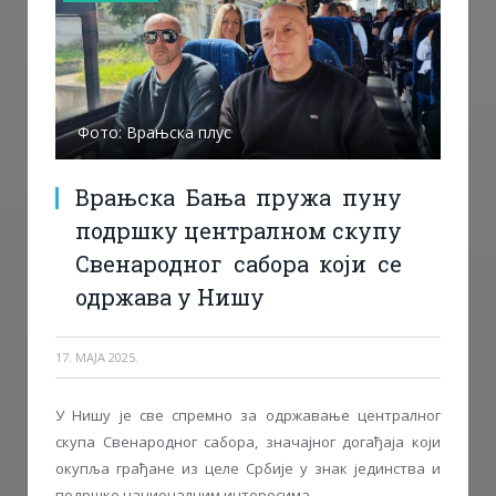
Фото: Врањска плус
Врањска Бања пружа пуну
подршку централном скупу
Свенародног сабора који се
одржава у Нишу
17. МАЈА 2025.
У Нишу је све спремно за одржавање централног
скупа Свенародног сабора, значајног догађаја који
окупља грађане из целе Србије у знак јединства и
подршке националним интересима.