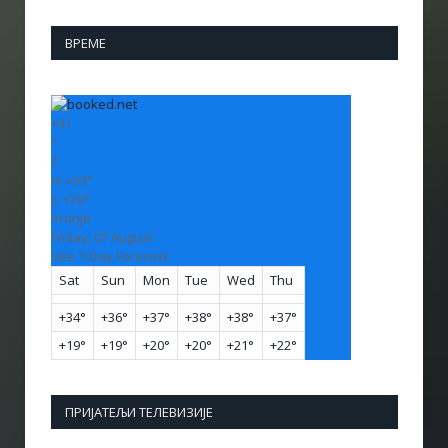
ВРЕМЕ
+
31
°
C
H:
+
33°
L:
+
20°
Vranje
Friday, 07 August
See 7-Day Forecast
Sat
Sun
Mon
Tue
Wed
Thu
+
34°
+
36°
+
37°
+
38°
+
38°
+
37°
+
19°
+
19°
+
20°
+
20°
+
21°
+
22°
ПРИЈАТЕЉИ ТЕЛЕВИЗИЈЕ