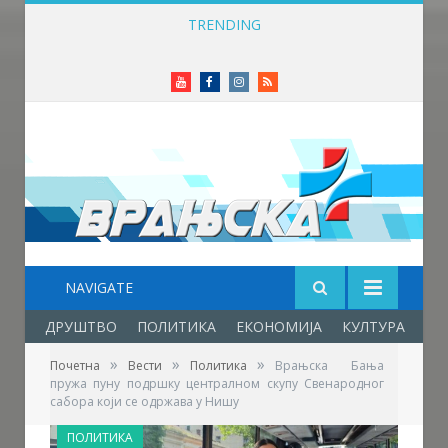
TRENDING
Одржана Конференција клубова Зоне „Исток“ уочи почетка нове сезоне
Youtube
Facebook
Instagram
RSS
NAVIGATE
ДРУШТВО
ПОЛИТИКА
ЕКОНОМИЈА
КУЛТУРА
ОБ
»
»
»
Почетна
Вести
Политика
Врањска Бања
пружа пуну подршку централном скупу Свенародног
сабора који се одржава у Нишу
ПОЛИТИКА