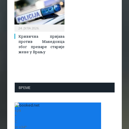
24. ЈУЛА 2026.
Кривична пријава
против Македонца
због преваре старије
жене у Врању
ВРЕМЕ
+
29
°
C
H:
+
34°