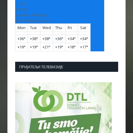
L:
+
20°
Vranje
Sunday, 09 August
See 7-Day Forecast
Mon
Tue
Wed
Thu
Fri
Sat
+
36°
+
38°
+
38°
+
36°
+
34°
+
34°
+
19°
+
19°
+
21°
+
19°
+
18°
+
17°
ПРИЈАТЕЉИ ТЕЛЕВИЗИЈЕ