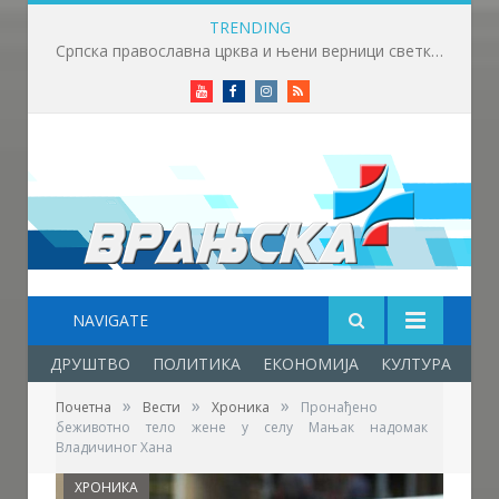
TRENDING
Мини Бициклијада окупила велики број малишана
Youtube
Facebook
Instagram
RSS
NAVIGATE
ДРУШТВО
ПОЛИТИКА
ЕКОНОМИЈА
КУЛТУРА
ОБ
»
»
»
Почетна
Вести
Хроника
Пронађено
беживотно тело жене у селу Мањак надомак
Владичиног Хана
ХРОНИКА