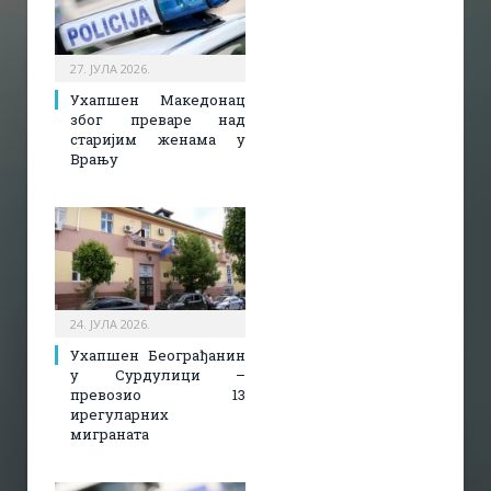
27. ЈУЛА 2026.
Ухапшен Македонац
због преваре над
старијим женама у
Врању
24. ЈУЛА 2026.
Ухапшен Београђанин
у Сурдулици –
превозио 13
ирегуларних
миграната