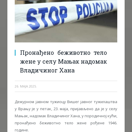
Пронађено беживотно тело
жене у селу Мањак надомак
Владичиног Хана
26. МАЈА 2025.
Дежурном јавном тужиоцу Вишег јавног тужилаштва
у Врању је у петак, 23. маја, пријављено да је у селу
Мањак, надомак Владичиног Хана, у породичној кући,
пронађено беживотно тело жене рођене 1946.
године.