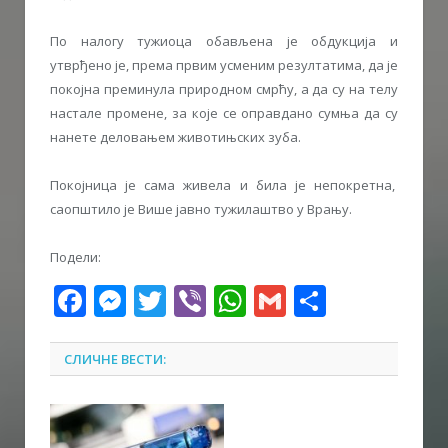
По налогу тужиоца обављена је обдукција и
утврђено је, према првим усменим резултатима, да је
покојна преминула природном смрћу, а да су на телу
настале промене, за које се оправдано сумња да су
нанете деловањем животињских зуба.
Покојница је сама живела и билa је непокретна,
саопштило је Више јавно тужилаштво у Врању.
Подели:
Facebook
Messenger
Twitter
Viber
WhatsApp
Gmail
Share
СЛИЧНЕ ВЕСТИ: