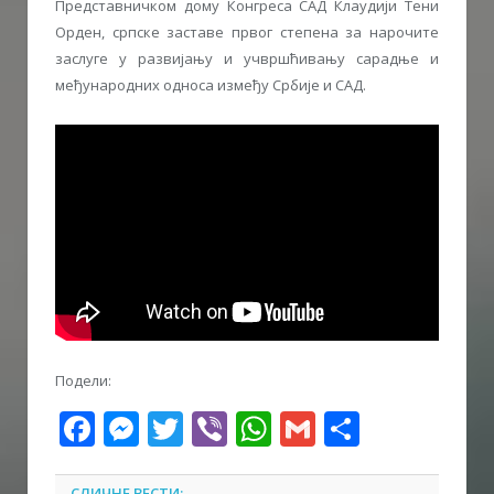
Представничком дому Конгреса САД Клаудији Тени
Орден, српске заставе првог степена за нарочите
заслуге у развијању и учвршћивању сарадње и
међународних односа између Србије и САД.
Подели:
Facebook
Messenger
Twitter
Viber
WhatsApp
Gmail
Share
СЛИЧНЕ ВЕСТИ: