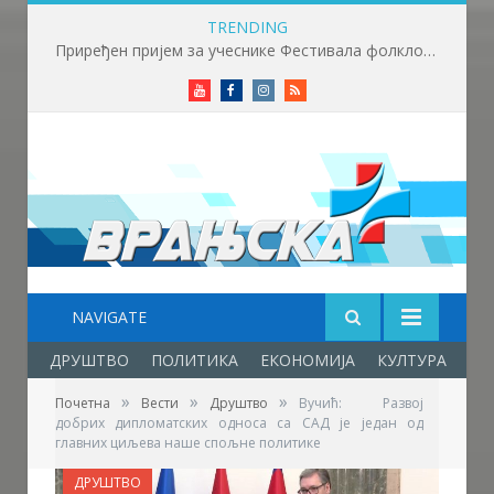
TRENDING
Приређен пријем за учеснике Фестивала фолклора у Врањској Бањи
Youtube
Facebook
Instagram
RSS
NAVIGATE
ДРУШТВО
ПОЛИТИКА
ЕКОНОМИЈА
КУЛТУРА
ОБ
»
»
»
Почетна
Вести
Друштво
Вучић: Развој
добрих дипломатских односа са САД је један од
главних циљева наше спољне политике
ДРУШТВО