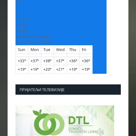
+
32
°
C
H:
+
33°
L:
+
20°
Vranje
Saturday, 08 August
See 7-Day Forecast
Sun
Mon
Tue
Wed
Thu
Fri
+
33°
+
37°
+
38°
+
37°
+
36°
+
36°
+
19°
+
19°
+
20°
+
21°
+
19°
+
19°
ПРИЈАТЕЉИ ТЕЛЕВИЗИЈЕ