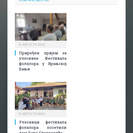
8. АВГУСТА 2026.
Приређен пријем за
учеснике Фестивала
фолклора у Врањској
Бањи
8. АВГУСТА 2026.
Учесници фестивала
фолклора посетили
дом Боре Станковића