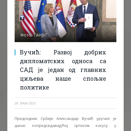
Фото: ТАНЈУГ
Вучић: Развој добрих
дипломатских односа са
САД је један од главних
циљева наше спољне
политике
28. МАЈА 2025.
Председник Србије Александар Вучић уручио је
данас копредседавајућој српском кокусу у