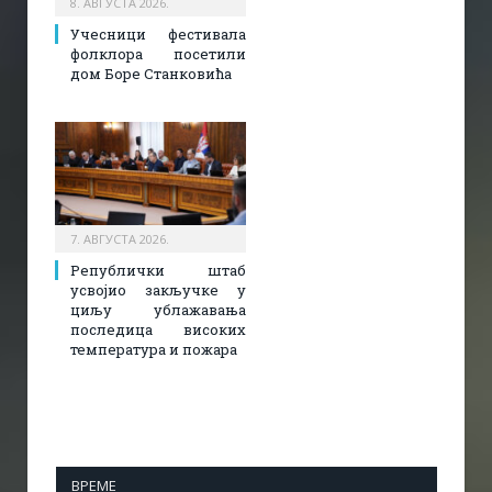
8. АВГУСТА 2026.
Учесници фестивала
фолклора посетили
дом Боре Станковића
7. АВГУСТА 2026.
Републички штаб
усвојио закључке у
циљу ублажавања
последица високих
температура и пожара​
ВРЕМЕ