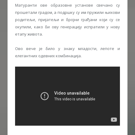
Матуранти ове образовне установе свечано су
прошетали градом, а подршку су им пружили њихови
родитељи, пријатељи и бројни грађани који су се
окупили, како би ову генерацију испратили у нову
етапу живота.
Ово вече је било у знаку младости, лепоте и
елегантних одевних комбинација.