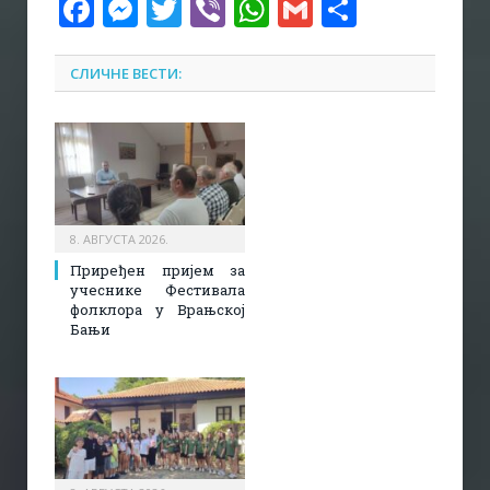
Facebook
Messenger
Twitter
Viber
WhatsApp
Gmail
Share
СЛИЧНЕ ВЕСТИ:
8. АВГУСТА 2026.
Приређен пријем за
учеснике Фестивала
фолклора у Врањској
Бањи