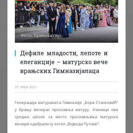
Фото: Врањска плус
Дефиле младости, лепоте и
елеганције – матурско вече
врањских Гимназијалаца
29. МАЈА 2025.
Генерација матураната Гимназије „Бора Станковић“
у Врању вечерас прославља матуру. Ученици ове
средње школе за место прослављања матурске
вечери одабрали су хотел „Војвода Путник“.