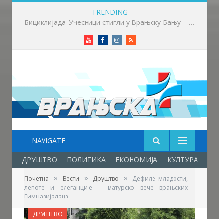
TRENDING
Више од 100 бициклиста возило до Врањске Бање
Youtube
Facebook
Instagram
RSS
NAVIGATE
ДРУШТВО
ПОЛИТИКА
ЕКОНОМИЈА
КУЛТУРА
ОБ
»
»
»
Почетна
Вести
Друштво
Дефиле младости,
лепоте и елеганције – матурско вече врањских
Гимназијалаца
ДРУШТВО