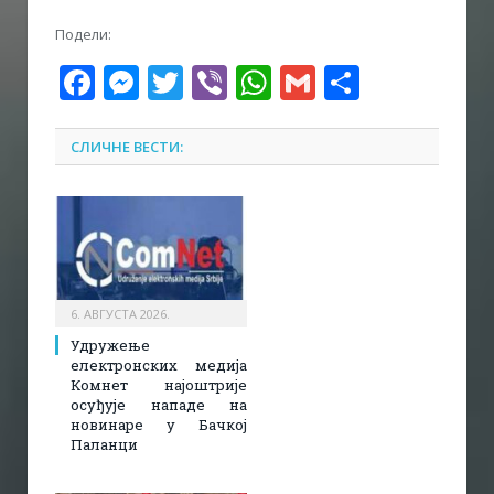
Подели:
Facebook
Messenger
Twitter
Viber
WhatsApp
Gmail
Share
СЛИЧНЕ ВЕСТИ:
6. АВГУСТА 2026.
Удружење
електронских медија
Комнет најоштрије
осуђује нападе на
новинаре у Бачкој
Паланци