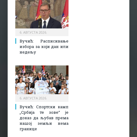
6. АВГУСТА 2026.
Вучић: Расписивање
избора за који дан или
недељу
6. АВГУСТА 2026.
Вучић: Спортски камп
„Србија те зове“ је
доказ да љубав према
нашој земљи нема
границе