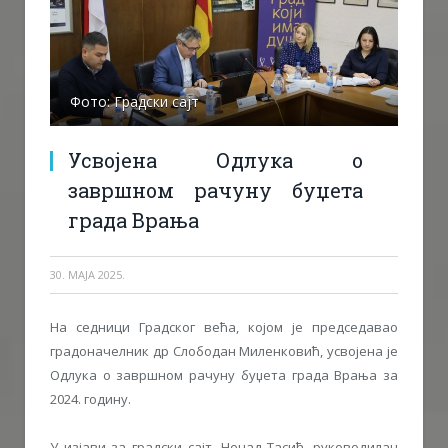
Фото: Градски сајт
Усвојена Одлука о
завршном рачуну буџета
града Врања
30. МАЈА 2025.
На седници Градског већа, којом је председавао
градоначелник др Слободан Миленковић, усвојена је
Одлука о завршном рачуну буџета града Врања за
2024. годину.
У изјави за градски сајт, Ненад Тасић, руководилац