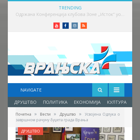
TRENDING
Вучић: Расписивање избора за који дан или недељу
Youtube
Facebook
Instagram
RSS
NAVIGATE
ДРУШТВО
ПОЛИТИКА
ЕКОНОМИЈА
КУЛТУРА
ОБ
»
»
»
Почетна
Вести
Друштво
Усвојена Одлука о
завршном рачуну буџета града Врања
ДРУШТВО