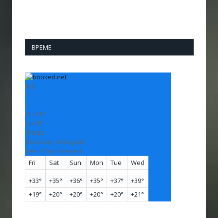
ВРЕМЕ
+
33
°
C
H:
+
34°
L:
+
19°
Vranje
Thursday, 06 August
See 7-Day Forecast
Fri
Sat
Sun
Mon
Tue
Wed
+
33°
+
35°
+
36°
+
35°
+
37°
+
39°
+
19°
+
20°
+
20°
+
20°
+
20°
+
21°