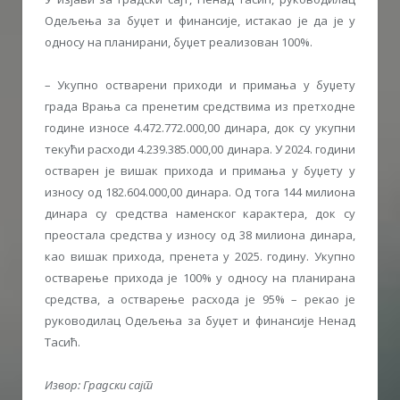
Одељења за буџет и финансије, истакао је да је у
односу на планирани, буџет реализован 100%.
– Укупно остварени приходи и примања у буџету
града Врања са пренетим средствима из претходне
године износе 4.472.772.000,00 динара, док су укупни
текући расходи 4.239.385.000,00 динара. У 2024. години
остварен је вишак прихода и примања у буџету у
износу од 182.604.000,00 динара. Од тога 144 милиона
динара су средства наменског карактера, док су
преостала средства у износу од 38 милиона динара,
као вишак прихода, пренета у 2025. годину. Укупно
остварење прихода је 100% у односу на планирана
средства, а остварење расхода је 95% – рекао је
руководилац Одељења за буџет и финансије Ненад
Тасић.
Извор: Градски сајт