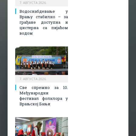
7. АВГУСТА 2026.
Водоснабдевање у
Врању стабилно – за
грађане доступна и
цистерна са пијаћом
водом
7. АВГУСТА 2026.
Све спремно за 10.
Међународни
фестивал фолклора у
Врањској Бањи