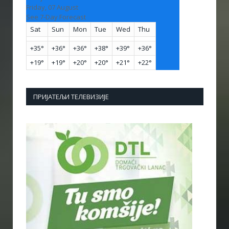
Friday, 07 August
See 7-Day Forecast
Sat
Sun
Mon
Tue
Wed
Thu
+
35°
+
36°
+
36°
+
38°
+
39°
+
36°
+
19°
+
19°
+
20°
+
20°
+
21°
+
22°
ПРИЈАТЕЉИ ТЕЛЕВИЗИЈЕ