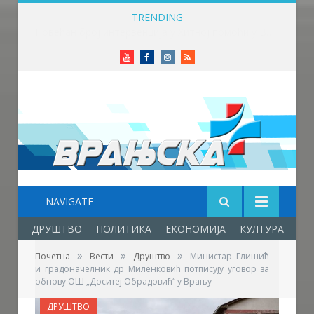
TRENDING
Све спремно за 10. Међународни фестивал фолклора у Врањској Бањи
Youtube
Facebook
Instagram
RSS
NAVIGATE
ДРУШТВО
ПОЛИТИКА
ЕКОНОМИЈА
КУЛТУРА
ОБ
»
»
»
Почетна
Вести
Друштво
Министар Глишић
и градоначелник др Миленковић потписују уговор за
обнову ОШ „Доситеј Обрадовић“ у Врању
ДРУШТВО