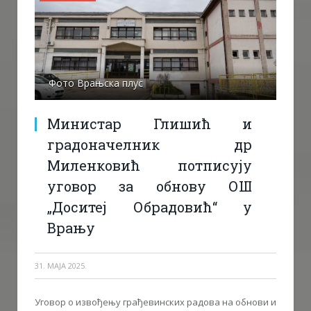
Фото Врањска плус
Министар Глишић и
градоначелник др
Миленковић потписују
уговор за обнову ОШ
„Доситеј Обрадовић“ у
Врању
31. МАЈА 2025.
Уговор о извођењу грађевинских радова на обнови и