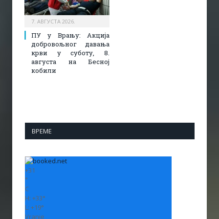
7. АВГУСТА 2026.
ПУ у Врању: Акција
добровољног давања
крви у суботу, 8.
августа на Бесној
кобили
ВРЕМЕ
+
31
°
C
H:
+
33°
L:
+
19°
Vranje