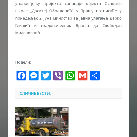
унапређењу пројекта санације објекта Основне
школе „Доситеј Обрадовић“ у Врању потписаће у
понедељак 2. јуна министар за јавна улагања Дарко
Глишић и градоначелник Врања др Слободан
Миленковић.
Подели:
Facebook
Messenger
Twitter
Viber
WhatsApp
Gmail
Share
СЛИЧНЕ ВЕСТИ: