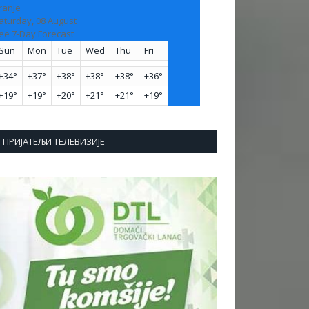
ranje
aturday, 08 August
ee 7-Day Forecast
Sun
Mon
Tue
Wed
Thu
Fri
+
34°
+
37°
+
38°
+
38°
+
38°
+
36°
+
19°
+
19°
+
20°
+
21°
+
21°
+
19°
ПРИЈАТЕЉИ ТЕЛЕВИЗИЈЕ