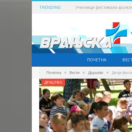
TRENDING
Данас је Света Петка Трно
ПОЧЕТНА
ВЕС
»
»
»
-
Почетна
Вести
Друштво
Дечји фест
ДРУШТВО