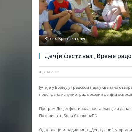
Фото: Врањска плус
Дечји фестивал ,,Време радо
4. ЈУНА 2025.
Јуче је у Врању у Градском парку свечано отворе
првог дана испунио град веселим дечјим осмес
Програм Дечјег фестивала настављен је и дана
Позоришта ,,Бора Станковић“.
Одржана је и радионица ,,Деца-деци“, у орга