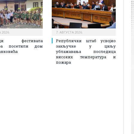
 2026.
7. АВГУСТА 2026.
ици фестивала
Републички штаб усвојио
ора посетили дом
закључке у циљу
анковића
ублажавања последица
високих температура и
пожара​