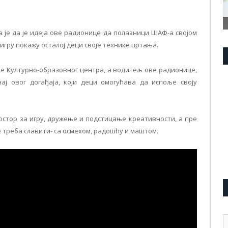
а је да је идеја ове радионице да полазници ШАФ-а својом
гру покажу осталој деци своје технике цртања.
ље Културно-образовног центра, а водитељ ове радионице,
ај овог догађаја, који деци омогућава да испоље своју
остор за игру, дружење и подстицање креативности, а пре
е треба славити- са осмехом, радошћу и маштом.
А