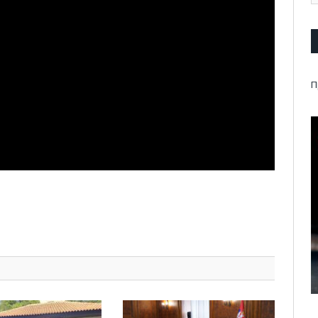
П
pp
l
are