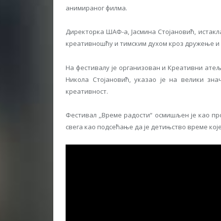
анимираног филма.
Директорка ШАФ-а, Јасмина Стојановић, истакл
креативношћу и тимским духом кроз дружење и и
На фестивалу је организован и Креативни ате
Никола Стојановић, указао је на велики знач
креативност.
Фестивал ,,Време радости“ осмишљен је као пр
свега као подсећање да је детињство време кој