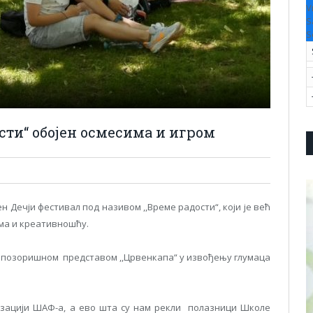
V
S
S
сти“ обојен осмесима и игром
н Дечји фестивал под називом ,,Време радости“, који је већ
има и креативношћу.
с позоришном представом ,,Црвенкапа“ у извођењу глумаца
низацији ШАФ-а, а ево шта су нам рекли полазници Школе