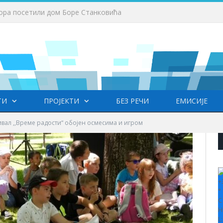
ва
ТИ
ПРОЈЕКТИ
БЕЗ РЕЧИ
ЕМИСИЈЕ
ивал ,,Време радости“ обојен осмесима и игром
+
°
C
H
L