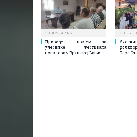
8. АВГУСТА 2026.
8. АВГУСТА
Приређен пријем за
Учесн
учеснике Фестивала
фолкл
фолклора у Врањској Бањи
Боре Ст