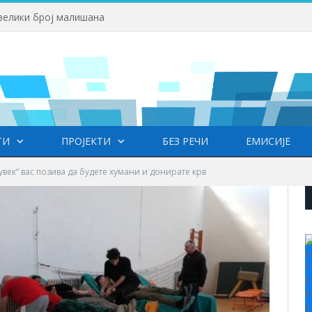
велики број малишана
ТИ
ПРОЈЕКТИ
БЕЗ РЕЧИ
ЕМИСИЈЕ
увек“ вас позива да будете хумани и донирате крв
+
°
C
H
L