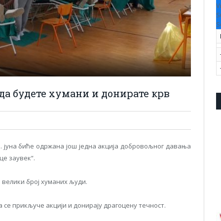
V
S
S
 да будете хумани и донирате крв
. јуна биће одржана још једна акција добровољног давања
це заувек“.
и велики број хуманих људи.
 се прикључе акцији и донирају драгоцену течност.