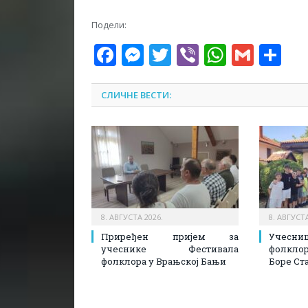
Подели:
Facebook
Messenger
Twitter
Viber
WhatsA
Gmai
Sh
СЛИЧНЕ ВЕСТИ:
8. АВГУСТА 2026.
8. АВГУСТА
Приређен пријем за
Учесн
учеснике Фестивала
фолкл
фолклора у Врањској Бањи
Боре Ст