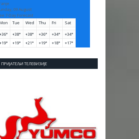
ranje
unday, 09 August
ee 7-Day Forecast
Mon
Tue
Wed
Thu
Fri
Sat
+
36°
+
38°
+
38°
+
36°
+
34°
+
34°
+
19°
+
19°
+
21°
+
19°
+
18°
+
17°
ПРИЈАТЕЉИ ТЕЛЕВИЗИЈЕ