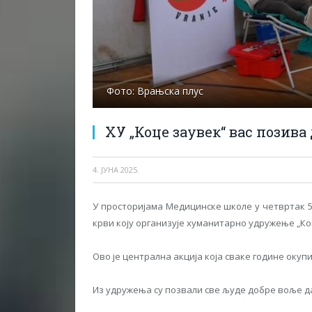
Фото: Врањска плус
ХУ „Коце заувек“ вас позива
4. ЈУНА 2025.
У просторијама Медицинске школе у четвртак 5
крви коју организује хуманитарно удружење „Ко
Ово је централна акција која сваке године окуп
Из удружења су позвали све људе добре воље да