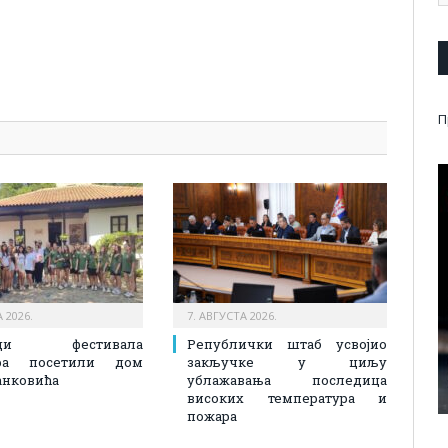
pp
l
are
П
 2026.
7. АВГУСТА 2026.
ици фестивала
Републички штаб усвојио
ора посетили дом
закључке у циљу
анковића
ублажавања последица
високих температура и
пожара​