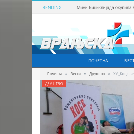
TRENDING
Мини Бициклијада окупила 
ПОЧЕТНА
ВЕС
»
»
»
-
Почетна
Вести
Друштво
ХУ „Коце за
ДРУШТВО