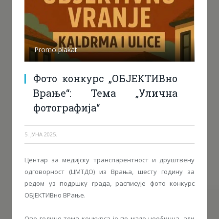
Promo plakat
Фото конкурс „ОБЈЕКТИВно
Врање“: Тема „Улична
фотографија“
5. ЈУНА 2025.
Центар за медијску транспарентност и друштвену
одговорност (ЦМТДО) из Врања, шесту годину за
редом уз подршку града, расписује фото конкурс
ОБЈЕКТИВно ВРање.
Ове године тема конкурса је по мало необична, али