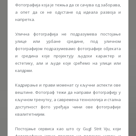
Фотографија која је тежња да се сачува од заборава,
а опет да се не одустане од идеала развоја и
напретка.
Улична фотографија не подразумева постојање
улице или урбане средине, под уличном
фотографијом подразумевамо фотографије објеката
и средина које пројектују људски карактер и
естетику, али и људе које срећемо на улици или
калдрми.
Кадрирање и прави моменат су кључни аспекти ове
вештине. Фотограф тежи да направи фотографију у
кључном тренутку, а савремена технологија и стална
доступност фото уређаја чини ове фотографије
квалитетнијим.
Постојање сервиса као што су Gugl Strit Vju, који