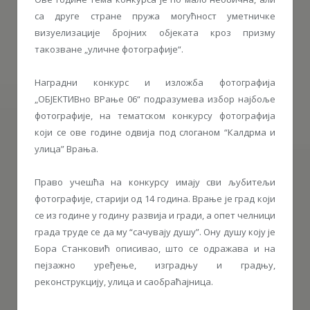
са друге стране пружа могућност уметничке
визуелизације бројних објеката кроз призму
такозване „уличне фотографије“.
Наградни конкурс и изложба фотографија
„ОБЈЕКТИВно ВРање 06“ подразумева избор најбоље
фотографије, на тематском конкурсу фотографија
који се ове године одвија под слоганом “Калдрма и
улица” Врања.
Право учешћа на конкурсу имају сви љубитељи
фотографије, старији од 14 година. Врање је град који
се из године у годину развија и гради, а опет челници
града труде се да му “сачувају душу”. Ону душу коју је
Бора Станковић описивао, што се одражава и на
пејзажно уређење, изградњу и градњу,
реконструкцију, улица и саобраћајница.