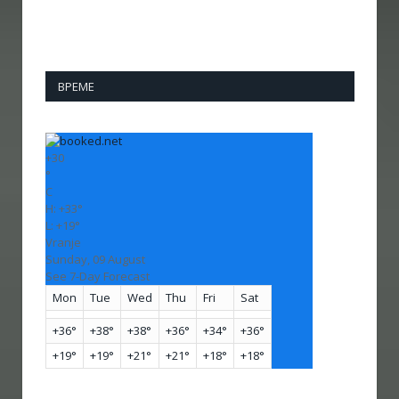
ВРЕМЕ
+
30
°
C
H:
+
33°
L:
+
19°
Vranje
Sunday, 09 August
See 7-Day Forecast
Mon
Tue
Wed
Thu
Fri
Sat
+
36°
+
38°
+
38°
+
36°
+
34°
+
36°
+
19°
+
19°
+
21°
+
21°
+
18°
+
18°