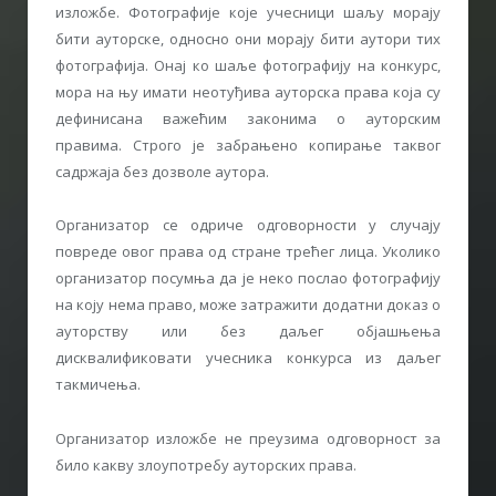
изложбе. Фотографије које учесници шаљу морају
бити ауторске, односно они морају бити аутори тих
фотографија. Онај ко шаље фотографију на конкурс,
мора на њу имати неотуђива ауторска права која су
дефинисана важећим законима о ауторским
правима. Строго је забрањено копирање таквог
садржаја без дозволе аутора.
Организатор се одриче одговорности у случају
повреде овог права од стране трећег лица. Уколико
организатор посумња да је неко послао фотографију
на коју нема право, може затражити додатни доказ о
ауторству или без даљег објашњења
дисквалификовати учесника конкурса из даљег
такмичења.
Организатор изложбе не преузима одговорност за
било какву злоупотребу ауторских права.