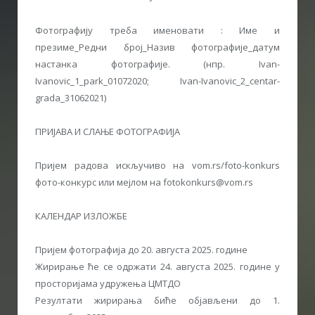
Фотографију треба именовати : Име и
презиме_Редни број_Назив фотографије_датум
настанка фотографије. (нпр. Ivan-
Ivanovic_1_park_01072020; Ivan-Ivanovic_2_centar-
grada_31062021)
ПРИЈАВА И СЛАЊЕ ФОТОГРАФИЈА
Пријем радова искључиво на vom.rs/foto-konkurs
фото-конкурс или мејлом на fotokonkurs@vom.rs
КАЛЕНДАР ИЗЛОЖБЕ
Пријем фотографија до 20. августа 2025. године
Жирирање ће се одржати 24. августа 2025. године у
просторијама удружења ЦМТДО
Резултати жирирања биће објављени до 1.