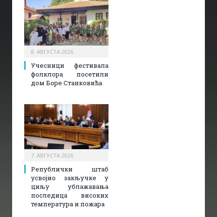
8. АВГУСТА 2026.
Учесници фестивала
фолклора посетили
дом Боре Станковића
7. АВГУСТА 2026.
Републички штаб
усвојио закључке у
циљу ублажавања
последица високих
температура и пожара​