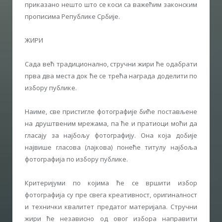
приказано нешто што се коси са важећим законским
прописима Републике Србије.
ЖИРИ
Сада већ традиционално, стручни жири ће одабрати
прва два места док ће се трећа награда доделити по
избору публике.
Наиме, све пристигле фотографије биће постављене
на друштвеним мрежама, па ће и пратиоци моћи да
гласају за најбољу фотографију. Она која добије
највише гласова (лајкова) понеће титулу најбоља
фотографија по избору публике.
Критеријуми по којима ће се вршити избор
фотографија су пре свега креативност, оригиналност
и технички квалитет предатог материјала. Стручни
жири ће независно од овог избора направити