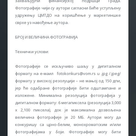
захваљујући финансијској подршци Града.
Фотографије чији су аутори сагласни биће уступљену
удружењу ЦМТДО на коришћење у маркетиншке
сврхе уз навођење аутора.
БРОЈ И ВЕЛИЧИНА ФОТОГРАФИЈА
Технички услови:
Фотографије се искључиво шаљу у дигиталном
формату на е-маил fotokonkurs@vom.rs u .jpg /.jpeg/
формату у високој резолуцији – не мањој од 150 дпи,
јер ће одабране фотографије бити одштампане и
изложене. Минимална резолуција фотографија у
дигиталном формату: 6 мегапиксела (резолуција 3,000
x 2,100 пиксела), док је максимална дозвољена
величина фотографије је 20 МБ. Аутори могу да
конкуришу са црно-белим, монохроматским и/или
фотографијама у боји. Фотографије могу бити