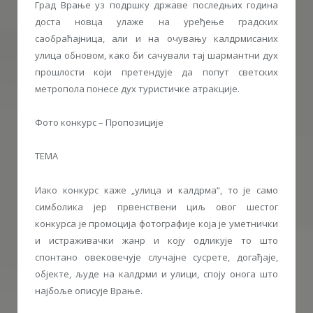
Град Врање уз подршку државе последњих година
доста новца улаже на уређење градских
саобраћајница, али и на очувању калдрмисаних
улица обновом, како би сачували тај шармантни дух
прошлости који претендује да попут светских
метропола понесе дух туристичке атракције.
Фото конкурс – Пропозиције
ТЕМА
Иако конкурс каже „улица и калдрма“, то је само
симболика јер првенствени циљ овог шестог
конкурса је промоција фотографије која је уметнички
и истраживачки жанр и коју одликује то што
спонтано овековечује случајне сусрете, догађаје,
објекте, људе на калдрми и улици, споју онога што
најбоље описује Врање.