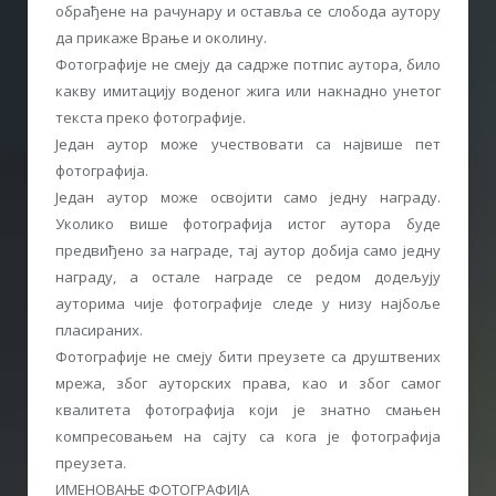
обрађене на рачунару и оставља се слобода аутору
да прикаже Врање и околину.
Фотографије не смеју да садрже потпис аутора, било
какву имитацију воденог жига или накнадно унетог
текста преко фотографије.
Један аутор може учествовати са највише пет
фотографија.
Један аутор може освојити само једну награду.
Уколико више фотографија истог аутора буде
предвиђено за награде, тај аутор добија само једну
награду, а остале награде се редом додељују
ауторима чије фотографије следе у низу најбоље
пласираних.
Фотографије не смеју бити преузете са друштвених
мрежа, због ауторских права, као и због самог
квалитета фотографија који је знатно смањен
компресовањем на сајту са кога је фотографија
преузета.
ИМЕНОВАЊЕ ФОТОГРАФИЈА