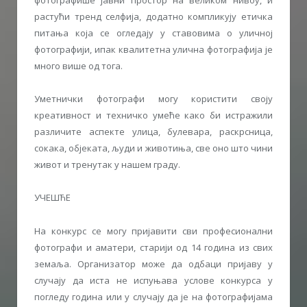
фотографише јавни простор на великом нивоу, и
растући тренд селфија, додатно компликују етичка
питања која се огледају у ставовима о уличној
фотографији, ипак квалитетна улична фотографија је
много више од тога.
Уметнички фотографи могу користити своју
креативност и техничко умеће како би истражили
различите аспекте улица, булевара, раскрсница,
сокака, објеката, људи и животиња, све оно што чини
живот и тренутак у нашем граду.
УЧЕШЋЕ
На конкурс се могу пријавити сви професионални
фотографи и аматери, старији од 14 година из свих
земаља. Организатор може да одбаци пријаву у
случају да иста не испуњава услове конкурса у
погледу година или у случају да је на фотографијама