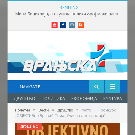
TRENDING
Мини Бициклијада окупила велики број малишана
Youtube
Facebook
Instagram
RSS
NAVIGATE
ДРУШТВО
ПОЛИТИКА
ЕКОНОМИЈА
КУЛТУРА
ОБ
»
»
»
Почетна
Вести
Друштво
Фото конкурс
„ОБЈЕКТИВно Врање“: Тема „Улична фотографија“
ДРУШТВО