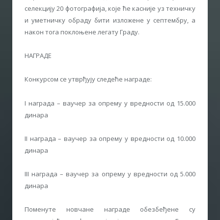
селекцију 20 фотографија, које ће касније уз техничку
и уметничку обраду бити изложене у септембру, а
након тога поклоњене легату Граду.
НАГРАДЕ
Конкурсом се утврђују следеће награде:
I награда – ваучер за опрему у вредности од 15.000
динара
II награда – ваучер за опрему у вредности од 10.000
динара
III награда – ваучер за опрему у вредности од 5.000
динара
Поменуте новчане награде обезбеђене су