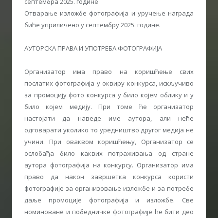
септембра 2025. године
Отварање изложбе фотографија и уручење награда
биће уприличено у септембру 2025. године.
АУТОРСКА ПРАВА И УПОТРЕБА ФОТОГРАФИЈА
Организатор има право на коришћење свих
послатих фотографија у оквиру конкурса, искључиво
за промоцију фото конкурса у било којем облику и у
било којем медију. При томе ће организатор
настојати да наведе име аутора, али неће
одговарати уколико то уредништво другог медија не
учини. При оваквом коришћењу, Организатор се
ослобађа било каквих потраживања од стране
аутора фотографија на конкурсу. Организатор има
право да након завршетка конкурса користи
фотографије за организовање изложбе и за потребе
даље промоције фотографија и изложбе. Све
номиноване и победничке фотографије ће бити део