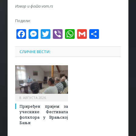
Извор и фото vom.rs
Подели:
Facebook
Messenger
Twitter
Viber
WhatsApp
Gmail
Share
СЛИЧНЕ ВЕСТИ:
8. АВГУСТА 2026.
Приређен пријем за
учеснике Фестивала
фолклора у Врањској
Бањи