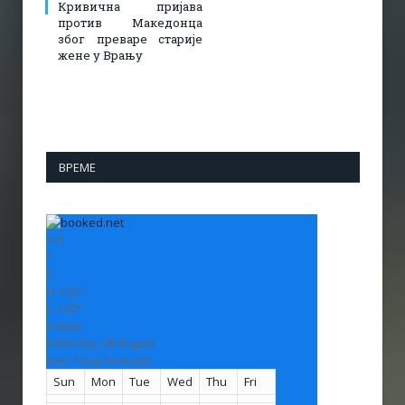
Кривична пријава
против Македонца
због преваре старије
жене у Врању
ВРЕМЕ
+
31
°
C
H:
+
32°
L:
+
20°
Vranje
Saturday, 08 August
See 7-Day Forecast
Sun
Mon
Tue
Wed
Thu
Fri