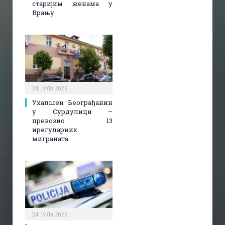
старијим женама у
Врању
24. ЈУЛА 2026.
Ухапшен Београђанин
у Сурдулици –
превозио 13
ирегуларних
миграната
24. ЈУЛА 2026.