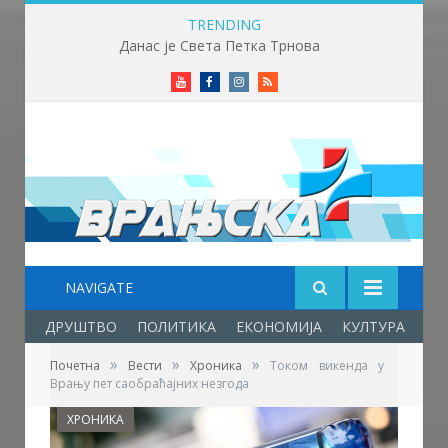
TRENDING
Данас је Света Петка Трнова
Youtube
Facebook
Instagram
RSS
NAVIGATE
ДРУШТВО
ПОЛИТИКА
ЕКОНОМИЈА
КУЛТУРА
ОБ
»
»
»
Почетна
Вести
Хроника
Током викенда у
Врању пет саобраћајних незгода
ХРОНИКА