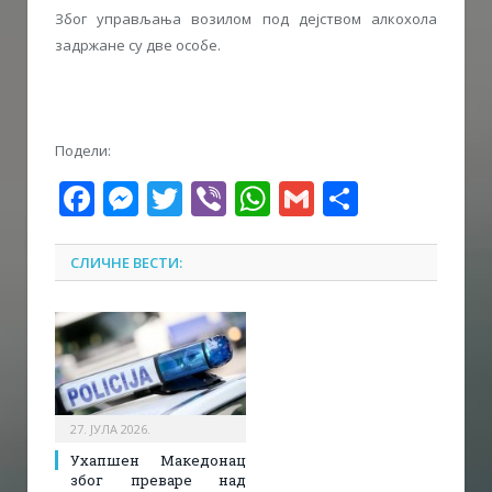
Због управљања возилом под дејством алкохола
задржане су две особе.
Подели:
Facebook
Messenger
Twitter
Viber
WhatsApp
Gmail
Share
СЛИЧНЕ ВЕСТИ:
27. ЈУЛА 2026.
Ухапшен Македонац
због преваре над