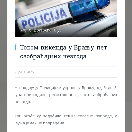
Фото: Врањска плус
Током викенда у Врању пет
саобраћајних незгода
9. ЈУНА 2025.
На подручју Полицијске управе у Врању, од 6. до 8.
јуна ове године, регистровано је пет саобраћајних
незгода.
Три особе су задобиле тешке телесне повреде, а
једна је лакше повређена.