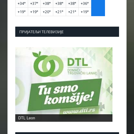
+
34°
+
37°
+
38°
+
38°
+
38°
+
36°
+
19°
+
19°
+
20°
+
21°
+
21°
+
19°
ПРИЈАТЕЉИ ТЕЛЕВИЗИЈЕ
DTL Leon