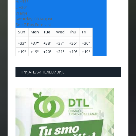
H:
+
33°
L:
+
20°
Vranje
Saturday, 08 August
See 7-Day Forecast
Sun
Mon
Tue
Wed
Thu
Fri
+
33°
+
37°
+
38°
+
37°
+
36°
+
36°
+
19°
+
19°
+
20°
+
21°
+
19°
+
19°
ПРИЈАТЕЉИ ТЕЛЕВИЗИЈЕ