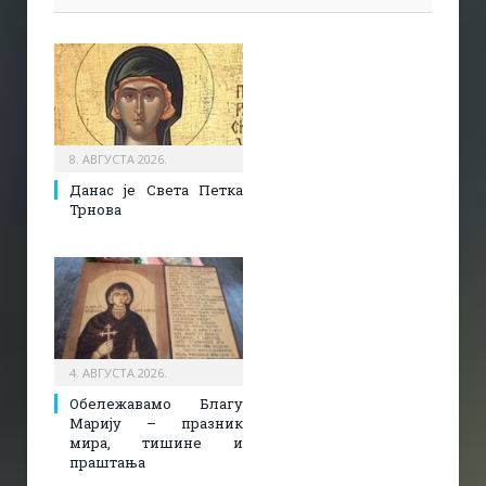
8. АВГУСТА 2026.
Данас је Света Петка
Трнова
4. АВГУСТА 2026.
Обележавамо Благу
Марију – празник
мира, тишине и
праштања