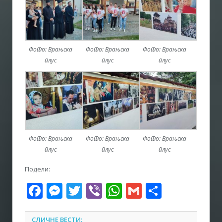
Фото: Врањска
Фото: Врањска
Фото: Врањска
плус
плус
плус
Фото: Врањска
Фото: Врањска
Фото: Врањска
плус
плус
плус
Подели:
Facebook
Messenger
Twitter
Viber
WhatsApp
Gmail
Share
СЛИЧНЕ ВЕСТИ: