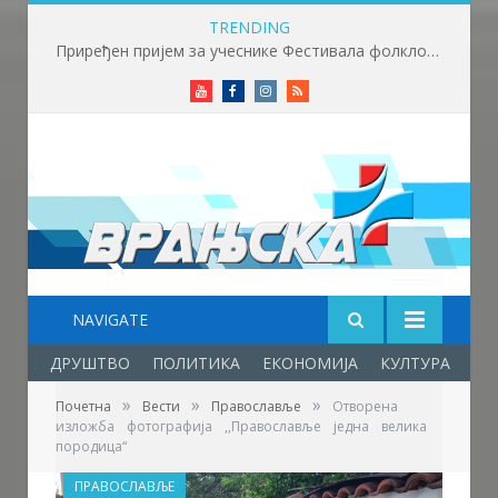
TRENDING
Приређен пријем за учеснике Фестивала фолклора у Врањској Бањи
Youtube
Facebook
Instagram
RSS
NAVIGATE
ДРУШТВО
ПОЛИТИКА
ЕКОНОМИЈА
КУЛТУРА
ОБ
»
»
»
Почетна
Вести
Православље
Отворена
изложба фотографија ,,Православље једна велика
породица“
ПРАВОСЛАВЉЕ