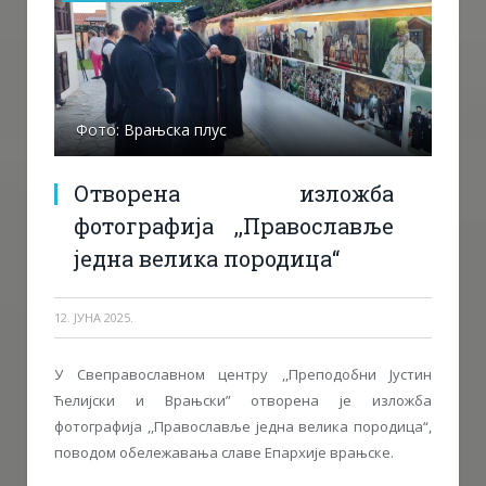
Фото: Врањска плус
Отворена изложба
фотографија ,,Православље
једна велика породица“
12. ЈУНА 2025.
У Свеправославном центру ,,Преподобни Јустин
Ћелијски и Врањски” отворена је изложба
фотографија ,,Православље једна велика породица“,
поводом обележавања славе Епархије врањске.