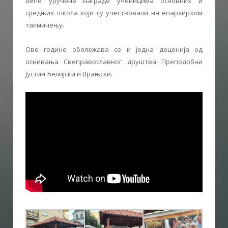
биће уручене награде ученицима основних и
средњих школа који су учествовали на епархијском
такмичењу.
Ове године обележава се и једна деценија од
оснивања Свеправославног друштва Преподобни
Јустин Ћелијски и Врањски.