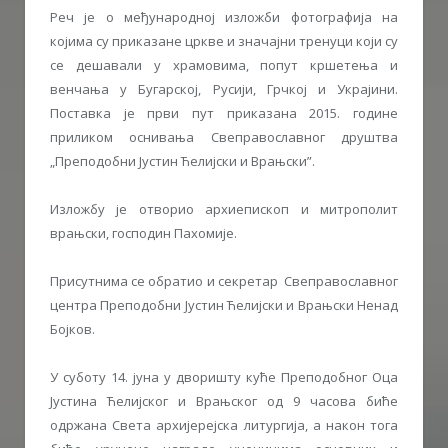
Реч је о међународној изложби фотографија на
којима су приказане цркве и значајни тренуци који су
се дешавали у храмовима, попут кршетења и
венчања у Бугарској, Русији, Грчкој и Украјини.
Поставка је први пут приказана 2015. године
приликом оснивања Свеправославног друштва
„Преподобни Јустин Ћелијски и Врањски”.
Изложбу је отворио архиепископ и митрополит
врањски, господин Пахомије.
Присутнима се обратио и секретар Свеправославног
центра Преподобни Јустин Ћелијски и Врањски Ненад
Бојков.
У суботу 14. јуна у дворишту куће Преподобног Оца
Јустина Ћелијског и Врањског од 9 часова биће
одржана Света архијерејска литургија, а након тога