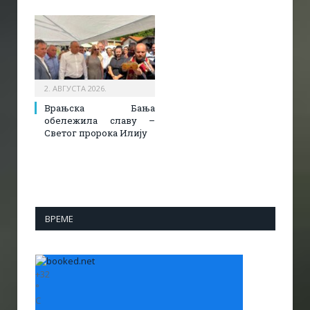
2. АВГУСТА 2026.
Врањска Бања
обележила славу –
Светог пророка Илију
ВРЕМЕ
+
32
°
C