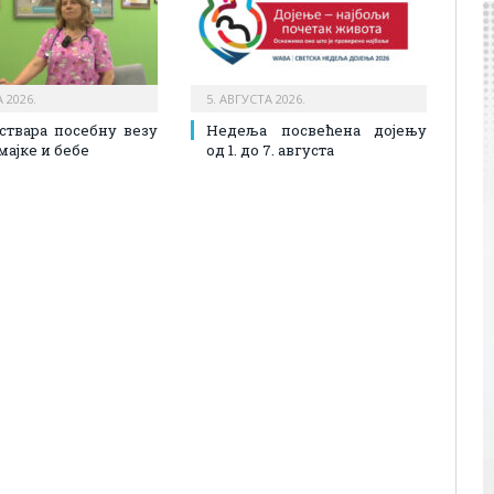
 2026.
5. АВГУСТА 2026.
ствара посебну везу
Недеља посвећена дојењу
мајке и бебе
од 1. до 7. августа