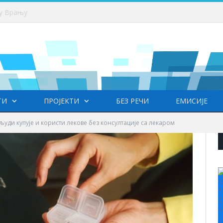
 у Врању
ТИ
ПРОЈЕКТИ
БЕЗ РЕЧИ
ЕМИСИЈЕ
људи купује и користи лекове без консултације са лекаром
+
°
C
H
L