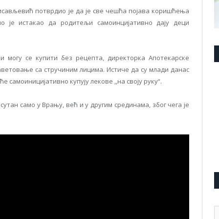
сављевић потврдио је да је све чешћа појава коришћења
но је истакао да родитељи самоинцијативно дају деци
и могу се купити без рецепта, директорка Апотекарске
аветовање са стручиним лицима. Истиче да су млади данас
е самоиницијативно купују лекове ,,на своју руку“.
сутан само у Врању, већ и у другим срединама, због чега је
А