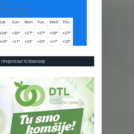
ranje
riday, 07 August
ee 7-Day Forecast
Sat
Sun
Mon
Tue
Wed
Thu
+
34°
+
36°
+
37°
+
37°
+
39°
+
37°
+
20°
+
21°
+
20°
+
20°
+
21°
+
20°
ПРИЈАТЕЉИ ТЕЛЕВИЗИЈЕ