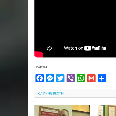
Подели:
Facebook
Messenger
Twitter
Viber
WhatsA
Gmai
Sh
СЛИЧНЕ ВЕСТИ: