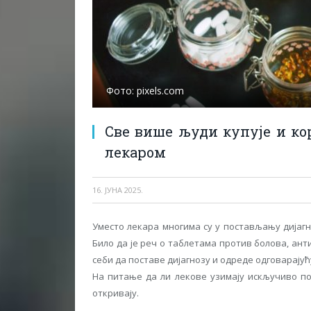
Фото: pixels.com
Све више људи купује и кор
лекаром
16. ЈУНА 2025.
Уместо лекара многима су у постављању дијагн
Било да је реч о таблетама против болова, ант
себи да поставе дијагнозу и одреде одговарајућ
На питање да ли лекове узимају искључиво по
откривају.