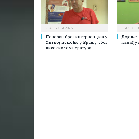
7. АВГУСТА 2026.
6. АВГУСТА
Повећан број интервенција у
Дојење 
Хитној помоћи у Врању због
између 
високих температура