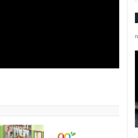
П
pp
l
are