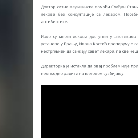
Доктор хитне медицинске помоћи Слађан Стани
лекова без консултације са лекаром. Посеб
антибиотике.
Иако су многи лекови доступни у апотекама 
установе у Врању, Ивана Костић препоручује с
нестрпљиви да сачкају савет лекара, па све чешћ
Директорка је истакла да овај проблем није при
неопходно радити на његовом сузбијању.