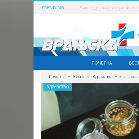
TRENDING
Викенд у знаку бициклизма
ПОЧЕТНА
ВЕС
»
»
»
-
Почетна
Вести
Здравство
Све више 
ЗДРАВСТВО