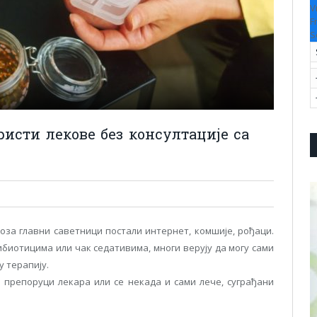
V
F
S
исти лекове без консултације са
оза главни саветници постали интернет, комшије, рођаци.
ибиотицима или чак седативима, многи верују да могу сами
у терапију.
 препоруци лекара или се некада и сами лече, суграђани