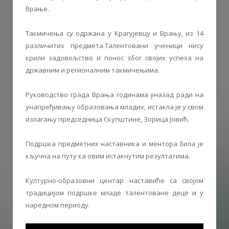
Врање.
Такмичења су одржана у Крагујевцу и Врању, из 14
различитих предмета.Талентовани ученици нису
крили задовољство и понос због својих успеха на
државним и регионалним такмичењима.
Руководство града Врања годинама уназад ради на
унапређивању образовања младих, истакла је у свом
излагању председница Скупштине, Зорица Јовић.
Подршка предметних наставника и ментора била је
кључна на путу ка овим истакнутим резултатима.
Културно-образовни центар наставиће са својом
традицијом подршке младе талентоване деце и у
наредном периоду.