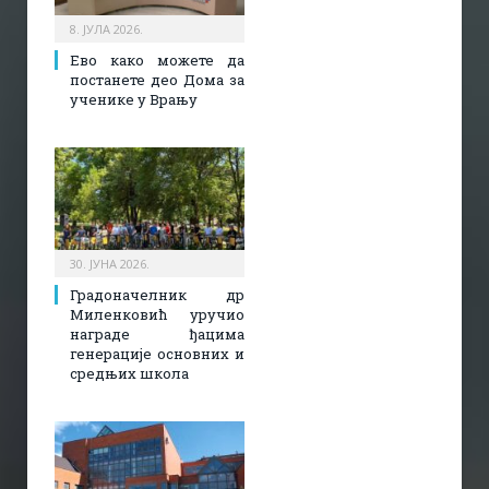
8. ЈУЛА 2026.
Ево како можете да
постанете део Дома за
ученике у Врању
30. ЈУНА 2026.
Градоначелник др
Миленковић уручио
награде ђацима
генерације основних и
средњих школа