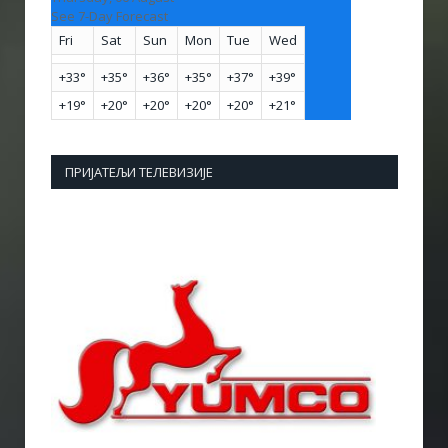
See 7-Day Forecast
Fri
Sat
Sun
Mon
Tue
Wed
+
33°
+
35°
+
36°
+
35°
+
37°
+
39°
+
19°
+
20°
+
20°
+
20°
+
20°
+
21°
ПРИЈАТЕЉИ ТЕЛЕВИЗИЈЕ