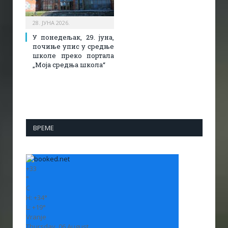
28. ЈУНА 2026.
У понедељак, 29. јуна,
почиње упис у средње
школе преко портала
„Моја средња школа“
ВРЕМЕ
+
33
°
C
H:
+
34°
L:
+
19°
Vranje
Thursday, 06 August