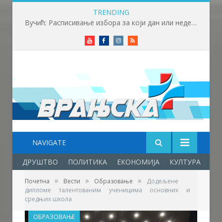
TRENDING
Вучић: Расписивање избора за који дан или недељу
Youtube
Facebook
Instagram
RSS
NAVIGATE
ДРУШТВО
ПОЛИТИКА
ЕКОНОМИЈА
КУЛТУРА
ОБ
»
»
»
Почетна
Вести
Образовање
Додељене
дипломе талентованим ученицима основних и
средњих школа
ОБРАЗОВАЊЕ