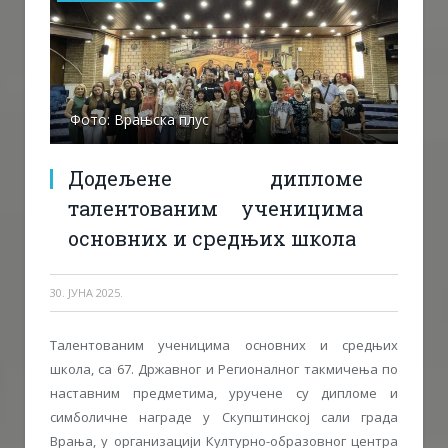
Фото: Врањска плус
Додељене дипломе
талентованим ученицима
основних и средњих школа
30. ЈУНА 2025.
Талентованим ученицима основних и средњих
школа, са 67. Државног и Регионалног такмичења по
наставним предметима, уручене су дипломе и
симболичне награде у Скупштинској сали града
Врања, у организацији Културно-образовног центра