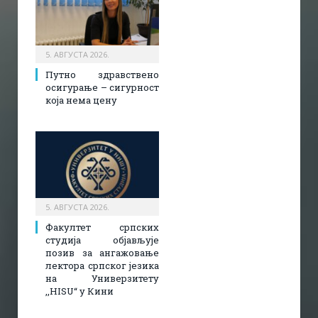
5. АВГУСТА 2026.
Путно здравствено
осигурање – сигурност
која нема цену
5. АВГУСТА 2026.
Факултет српских
студија објављује
позив за ангажовање
лектора српског језика
на Универзитету
,,HISU“ у Кини