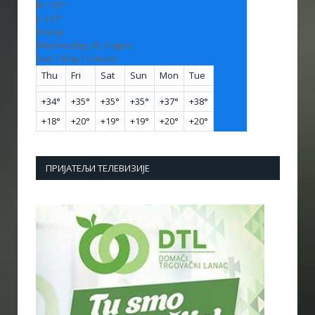
H:
+
35°
L:
+
17°
Vranje
Wednesday, 05 August
See 7-Day Forecast
Thu
Fri
Sat
Sun
Mon
Tue
+
34°
+
35°
+
35°
+
35°
+
37°
+
38°
+
18°
+
20°
+
19°
+
19°
+
20°
+
20°
ПРИЈАТЕЉИ ТЕЛЕВИЗИЈЕ