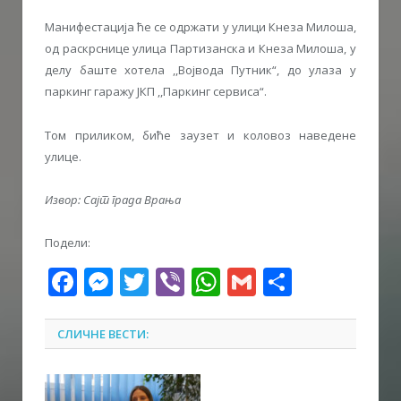
Манифестација ће се одржати у улици Кнеза Милоша,
од раскрснице улица Партизанска и Кнеза Милоша, у
делу баште хотела ,,Војвода Путник“, до улаза у
паркинг гаражу ЈКП ,,Паркинг сервиса“.
Том приликом, биће заузет и коловоз наведене
улице.
Извор: Сајт града Врања
Подели:
Facebook
Messenger
Twitter
Viber
WhatsApp
Gmail
Share
СЛИЧНЕ ВЕСТИ: