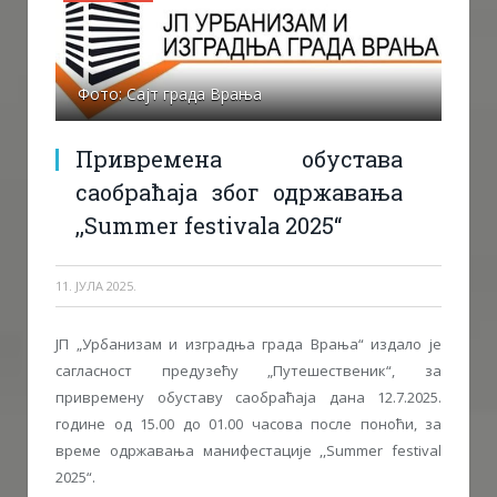
Фото: Сајт града Врања
Привремена обустава
саобраћаја због одржавања
,,Summer festivala 2025“
11. ЈУЛА 2025.
ЈП „Урбанизам и изградња града Врања“ издало је
сагласност предузећу „Путешественик“, за
привремену обуставу саобраћаја дана 12.7.2025.
године од 15.00 до 01.00 часова после поноћи, за
време одржавања манифестације ,,Summer festival
2025“.