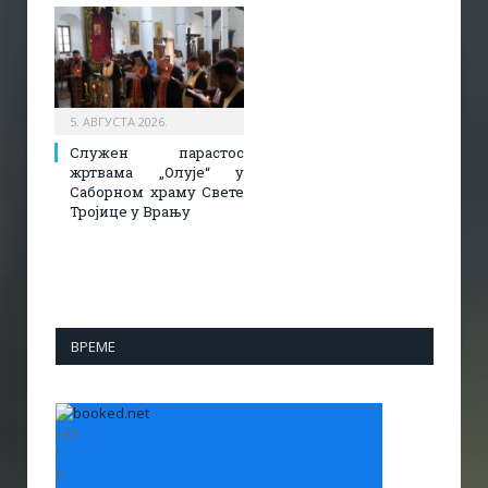
5. АВГУСТА 2026.
Служен парастос
жртвама „Олује“ у
Саборном храму Свете
Тројице у Врању
ВРЕМЕ
+
33
°
C