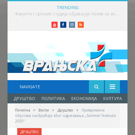
TRENDING
Факултет српских студија објављује позив за ангажовање лектора српског језика на Универзитету ,,HISU“ у Кини
Youtube
Facebook
Instagram
RSS
NAVIGATE
ДРУШТВО
ПОЛИТИКА
ЕКОНОМИЈА
КУЛТУРА
ОБ
»
»
»
Почетна
Вести
Друштво
Привремена
обустава саобраћаја због одржавања ,,Summer festivala
2025“
ДРУШТВО