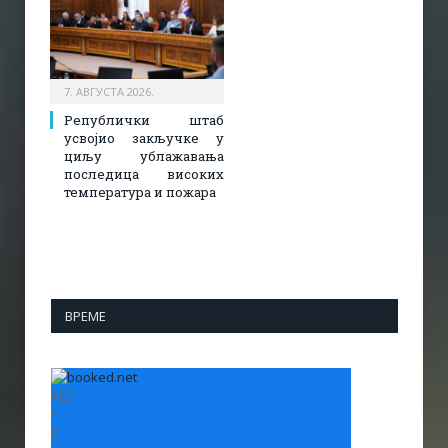
7. АВГУСТА 2026.
Републички штаб
усвојио закључке у
циљу ублажавања
последица високих
температура и пожара​
ВРЕМЕ
+
32
°
C