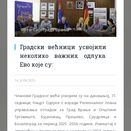
Фото: Сајт града Врања
Градски већници усвојили
неколико важних одлука.
Ево које су:
14. ЈУЛА 2025.
Чланови Градског већа усвојили су на данашњој, 71.
седници, Нацрт Одлуке о изради Регионалног плана
управљања отпадом за Град Врање и Општине
Трговиште, Бујановац, Прешево, Сурдулица и
Босилеград за период 2025 -2034. године, Извештај о
спровођењу Акционог плана за младе за 2024. годину,