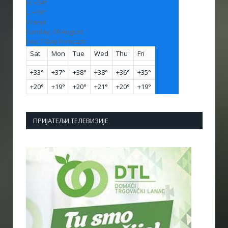
H:
+
34°
L:
+
19°
Vranje
Sunday, 09 August
See 7-Day Forecast
Sat
Mon
Tue
Wed
Thu
Fri
+
33°
+
37°
+
38°
+
38°
+
36°
+
35°
+
20°
+
19°
+
20°
+
21°
+
20°
+
19°
ПРИЈАТЕЉИ ТЕЛЕВИЗИЈЕ