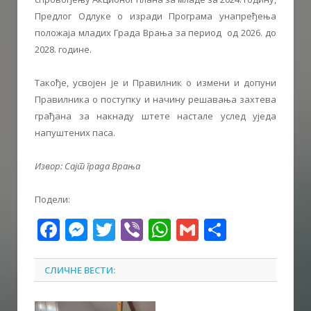
Предлог Одлуке о изради Програма унапређења
положаја младих Града Врања за период од 2026. до
2028. године.
Такође, усвојен је и Правилник о измени и допуни
Правилника о поступку и начину решавања захтева
грађана за накнаду штете настале услед уједа
напуштених паса.
Извор: Сајт града Врања
Подели:
Facebook
Messenger
Twitter
Viber
WhatsApp
Gmail
Share
СЛИЧНЕ ВЕСТИ: