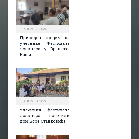
8. АВГУСТА 2026.
Приређен пријем за
учеснике Фестивала
фолклора у Врањској
Бањи
8. АВГУСТА 2026.
Учесници фестивала
фолклора посетили
дом Боре Станковића