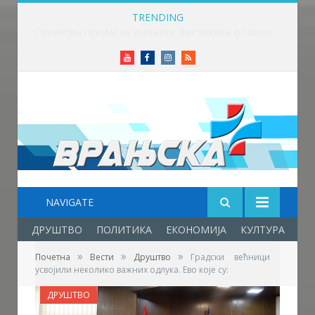
TRENDING
Приређен пријем за учеснике Фестивала фолклора у Врањској Бањи
Youtube
Facebook
Instagram
RSS
NAVIGATE
ДРУШТВО
ПОЛИТИКА
ЕКОНОМИЈА
КУЛТУРА
ОБ
»
»
»
Почетна
Вести
Друштво
Градски већници
усвојили неколико важних одлука. Ево које су:
ДРУШТВО