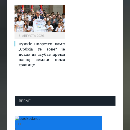
6. АВГУСТА 2026.
Вучић: Спортски камп
„Србија те зове“ је
доказ да љубав према
нашој земљи нема
границе
ВРЕМЕ
+
33
°