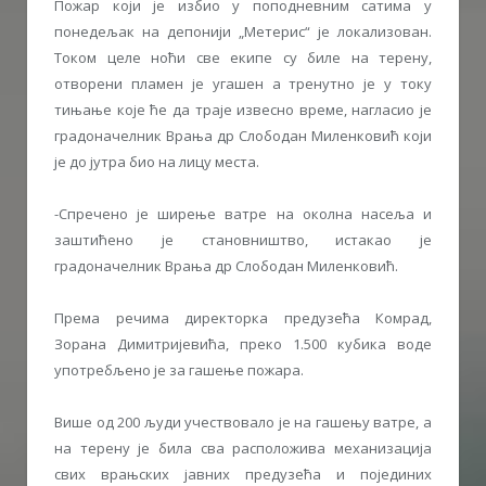
Пожар који је избио у поподневним сатима у
понедељак на депонији „Метерис“ је локализован.
Током целе ноћи све екипе су биле на терену,
отворени пламен је угашен а тренутно је у току
тињање које ће да траје извесно време, нагласио је
градоначелник Врања др Слободан Миленковић који
је до јутра био на лицу места.
-Спречено је ширење ватре на околна насеља и
заштићено је становништво, истакао је
градоначелник Врања др Слободан Миленковић.
Према речима директорка предузећа Комрад,
Зорана Димитријевића, преко 1.500 кубика воде
употребљено је за гашење пожара.
Више од 200 људи учествовало је на гашењу ватре, а
на терену је била сва расположива механизација
свих врањских јавних предузећа и појединих