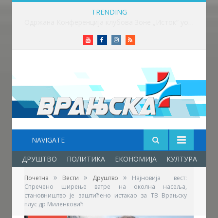
TRENDING
Вучић: Расписивање избора за који дан или недељу
Youtube
Facebook
Instagram
RSS
NAVIGATE
ДРУШТВО
ПОЛИТИКА
ЕКОНОМИЈА
КУЛТУРА
ОБ
»
»
»
Почетна
Вести
Друштво
Најновија вест:
Спречено ширење ватре на околна насеља,
становништво је заштићено истакао за ТВ Врањску
плус др Миленковић