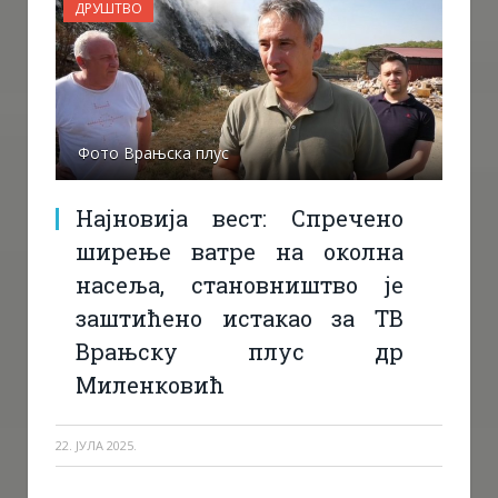
ДРУШТВО
Фото Врањска плус
Најновија вест: Спречено
ширење ватре на околна
насеља, становништво је
заштићено истакао за ТВ
Врањску плус др
Миленковић
22. ЈУЛА 2025.