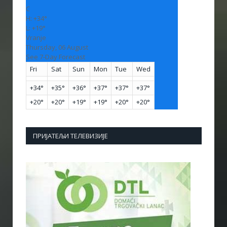
C
H:
+
34°
L:
+
19°
Vranje
Thursday, 06 August
See 7-Day Forecast
Fri
Sat
Sun
Mon
Tue
Wed
+
34°
+
35°
+
36°
+
37°
+
37°
+
37°
+
20°
+
20°
+
19°
+
19°
+
20°
+
20°
ПРИЈАТЕЉИ ТЕЛЕВИЗИЈЕ