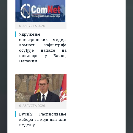
6. АВГУСТА 2026.
Удружење
електронских медија
Комнет најоштрије
осуђује нападе на
новинаре у Бачкој
Паланци
6. АВГУСТА 2026.
Вучић: Расписивање
избора за који дан или
недељу